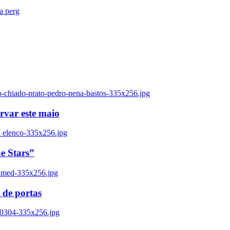
ra perg
o-chiado-prato-pedro-pena-bastos-335x256.jpg
ervar este maio
_elenco-335x256.jpg
e Stars”
named-335x256.jpg
 de portas
00304-335x256.jpg