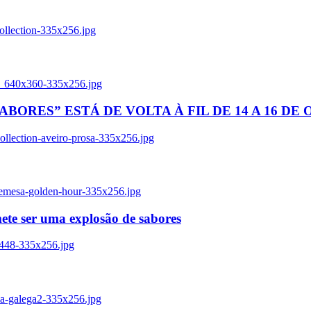
ollection-335x256.jpg
tl_640x360-335x256.jpg
BORES” ESTÁ DE VOLTA À FIL DE 14 A 16 DE
llection-aveiro-prosa-335x256.jpg
remesa-golden-hour-335x256.jpg
ete ser uma explosão de sabores
8448-335x256.jpg
ia-galega2-335x256.jpg