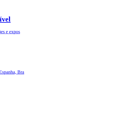
ível
ões e expos
 Espanha, Bra