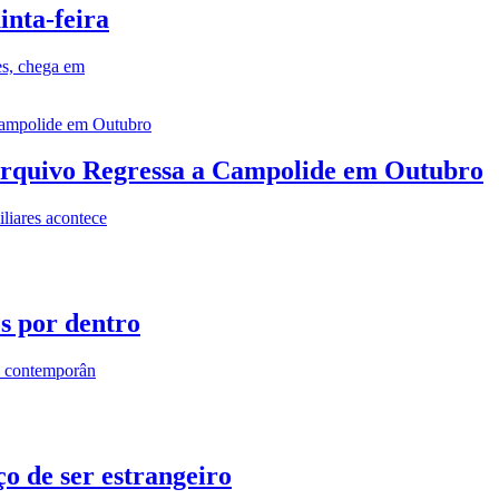
inta-feira
es, chega em
rquivo Regressa a Campolide em Outubro
iares acontece
os por dentro
s contemporân
o de ser estrangeiro