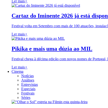
Ler mais
+
Cartaz do Iminente 2026 já está dispon
Festival volta em Setembro com mais de 100 atuações, instalaç
Ler mais
+
Pikika e mais uma dúzia ao MIL
Festival chega à décima edição com novos nomes de Portugal,
Ler mais
+
Cinema
Notícias
Análises
Entrevistas
Especiais
Festivais
Séries