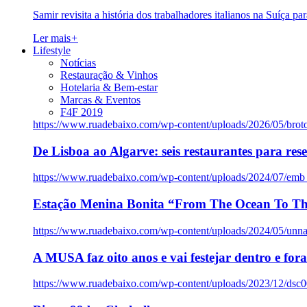
Samir revisita a história dos trabalhadores italianos na Suíça pa
Ler mais
+
Lifestyle
Notícias
Restauração & Vinhos
Hotelaria & Bem-estar
Marcas & Eventos
F4F 2019
https://www.ruadebaixo.com/wp-content/uploads/2026/05/brot
De Lisboa ao Algarve: seis restaurantes para res
https://www.ruadebaixo.com/wp-content/uploads/2024/07/emb
Estação Menina Bonita “From The Ocean To Th
https://www.ruadebaixo.com/wp-content/uploads/2024/05/un
A MUSA faz oito anos e vai festejar dentro e fora
https://www.ruadebaixo.com/wp-content/uploads/2023/12/dsc