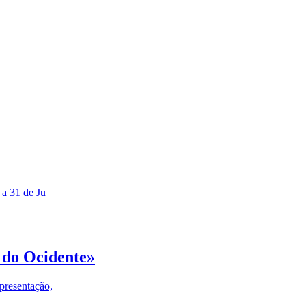
 a 31 de Ju
 do Ocidente»
presentação,