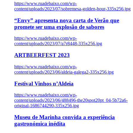
https://www.ruadebaixo.com/wp-
content/uploads/2023/07/sobremesa-golden-hour-335x256.jpg
“Envy” apresenta nova carta de Verão que
promete ser uma explosão de sabores
https://www.ruadebaixo.com/wp-
content/uploads/2023/07/a7r8448-335x256.jpg
ARTBEERFEST 2023
https://www.ruadebaixo.com/wp-
content/uploads/2023/06/aldeia-galega2-335x256.jpg
Festival Vinhos n’Aldeia
https://www.ruadebaixo.com/wp-
content/uploads/2023/06/488496-the20spot20pt_04-5b72a6-
original-1686744290-335x256.jpg
Museu de Marinha convida a experiência
gastronómica inédita