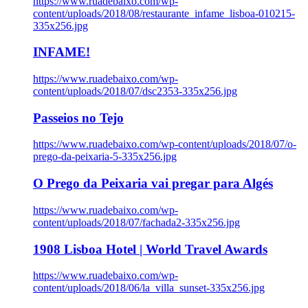
https://www.ruadebaixo.com/wp-
content/uploads/2018/08/restaurante_infame_lisboa-010215-
335x256.jpg
INFAME!
https://www.ruadebaixo.com/wp-
content/uploads/2018/07/dsc2353-335x256.jpg
Passeios no Tejo
https://www.ruadebaixo.com/wp-content/uploads/2018/07/o-
prego-da-peixaria-5-335x256.jpg
O Prego da Peixaria vai pregar para Algés
https://www.ruadebaixo.com/wp-
content/uploads/2018/07/fachada2-335x256.jpg
1908 Lisboa Hotel | World Travel Awards
https://www.ruadebaixo.com/wp-
content/uploads/2018/06/la_villa_sunset-335x256.jpg