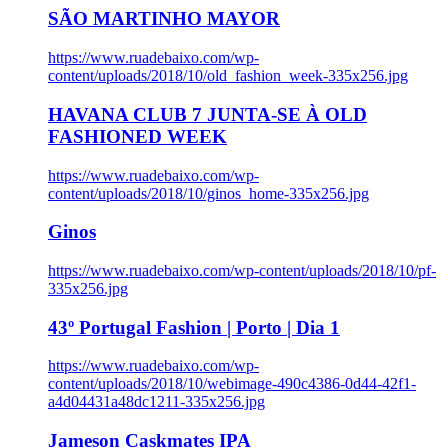
SÃO MARTINHO MAYOR
https://www.ruadebaixo.com/wp-
content/uploads/2018/10/old_fashion_week-335x256.jpg
HAVANA CLUB 7 JUNTA-SE À OLD
FASHIONED WEEK
https://www.ruadebaixo.com/wp-
content/uploads/2018/10/ginos_home-335x256.jpg
Ginos
https://www.ruadebaixo.com/wp-content/uploads/2018/10/pf-
335x256.jpg
43º Portugal Fashion | Porto | Dia 1
https://www.ruadebaixo.com/wp-
content/uploads/2018/10/webimage-490c4386-0d44-42f1-
a4d04431a48dc1211-335x256.jpg
Jameson Caskmates IPA