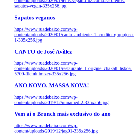
content/uploads/2020/01/tenis-vegan-rutz-como-sao-feitos-
sapatos-vegan-335x256.jpg
Sapatos veganos
https://www.ruadebaixo.com/wp-
content/uploads/2020/01/canto_ambiente_1_credito_grupojosea
1-335x256.jpg
CANTO de José Avillez
https://www.ruadebaixo.com/wp-
content/uploads/2020/01/restaurante_l_origine_chakall_lisboa-
5709-fileminimizer-335x256.jpg
ANO NOVO, MASSA NOVA!
https://www.ruadebaixo.com/wp-
content/uploads/2019/12/unnamed-2-335x256.jpg
Vem ai o Brunch mais exclusivo do ano
https://www.ruadebaixo.com/wp-
content/uploads/2019/12/jag01-335x256.jpg