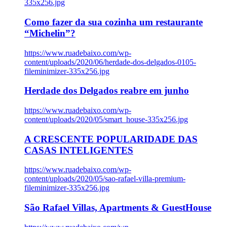
335x256.jpg
Como fazer da sua cozinha um restaurante
“Michelin”?
https://www.ruadebaixo.com/wp-
content/uploads/2020/06/herdade-dos-delgados-0105-
fileminimizer-335x256.jpg
Herdade dos Delgados reabre em junho
https://www.ruadebaixo.com/wp-
content/uploads/2020/05/smart_house-335x256.jpg
A CRESCENTE POPULARIDADE DAS
CASAS INTELIGENTES
https://www.ruadebaixo.com/wp-
content/uploads/2020/05/sao-rafael-villa-premium-
fileminimizer-335x256.jpg
São Rafael Villas, Apartments & GuestHouse