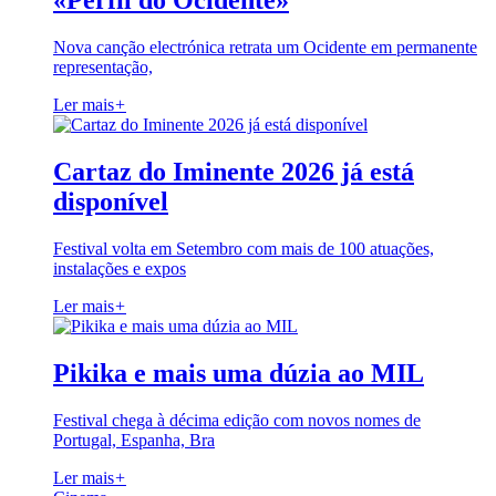
«Perfil do Ocidente»
Nova canção electrónica retrata um Ocidente em permanente
representação,
Ler mais
+
Cartaz do Iminente 2026 já está
disponível
Festival volta em Setembro com mais de 100 atuações,
instalações e expos
Ler mais
+
Pikika e mais uma dúzia ao MIL
Festival chega à décima edição com novos nomes de
Portugal, Espanha, Bra
Ler mais
+