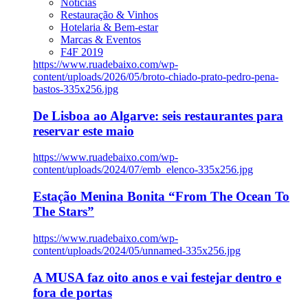
Notícias
Restauração & Vinhos
Hotelaria & Bem-estar
Marcas & Eventos
F4F 2019
https://www.ruadebaixo.com/wp-
content/uploads/2026/05/broto-chiado-prato-pedro-pena-
bastos-335x256.jpg
De Lisboa ao Algarve: seis restaurantes para
reservar este maio
https://www.ruadebaixo.com/wp-
content/uploads/2024/07/emb_elenco-335x256.jpg
Estação Menina Bonita “From The Ocean To
The Stars”
https://www.ruadebaixo.com/wp-
content/uploads/2024/05/unnamed-335x256.jpg
A MUSA faz oito anos e vai festejar dentro e
fora de portas