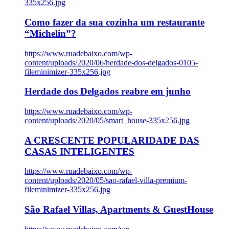
335x256.jpg
Como fazer da sua cozinha um restaurante
“Michelin”?
https://www.ruadebaixo.com/wp-
content/uploads/2020/06/herdade-dos-delgados-0105-
fileminimizer-335x256.jpg
Herdade dos Delgados reabre em junho
https://www.ruadebaixo.com/wp-
content/uploads/2020/05/smart_house-335x256.jpg
A CRESCENTE POPULARIDADE DAS
CASAS INTELIGENTES
https://www.ruadebaixo.com/wp-
content/uploads/2020/05/sao-rafael-villa-premium-
fileminimizer-335x256.jpg
São Rafael Villas, Apartments & GuestHouse