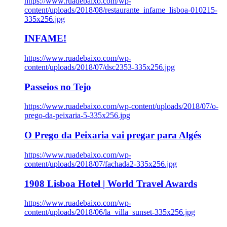
https://www.ruadebaixo.com/wp-
content/uploads/2018/08/restaurante_infame_lisboa-010215-
335x256.jpg
INFAME!
https://www.ruadebaixo.com/wp-
content/uploads/2018/07/dsc2353-335x256.jpg
Passeios no Tejo
https://www.ruadebaixo.com/wp-content/uploads/2018/07/o-
prego-da-peixaria-5-335x256.jpg
O Prego da Peixaria vai pregar para Algés
https://www.ruadebaixo.com/wp-
content/uploads/2018/07/fachada2-335x256.jpg
1908 Lisboa Hotel | World Travel Awards
https://www.ruadebaixo.com/wp-
content/uploads/2018/06/la_villa_sunset-335x256.jpg