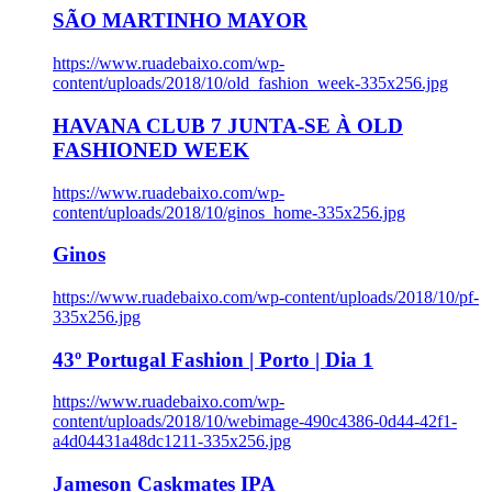
SÃO MARTINHO MAYOR
https://www.ruadebaixo.com/wp-
content/uploads/2018/10/old_fashion_week-335x256.jpg
HAVANA CLUB 7 JUNTA-SE À OLD
FASHIONED WEEK
https://www.ruadebaixo.com/wp-
content/uploads/2018/10/ginos_home-335x256.jpg
Ginos
https://www.ruadebaixo.com/wp-content/uploads/2018/10/pf-
335x256.jpg
43º Portugal Fashion | Porto | Dia 1
https://www.ruadebaixo.com/wp-
content/uploads/2018/10/webimage-490c4386-0d44-42f1-
a4d04431a48dc1211-335x256.jpg
Jameson Caskmates IPA