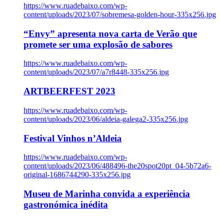
https://www.ruadebaixo.com/wp-
content/uploads/2023/07/sobremesa-golden-hour-335x256.jpg
“Envy” apresenta nova carta de Verão que
promete ser uma explosão de sabores
https://www.ruadebaixo.com/wp-
content/uploads/2023/07/a7r8448-335x256.jpg
ARTBEERFEST 2023
https://www.ruadebaixo.com/wp-
content/uploads/2023/06/aldeia-galega2-335x256.jpg
Festival Vinhos n’Aldeia
https://www.ruadebaixo.com/wp-
content/uploads/2023/06/488496-the20spot20pt_04-5b72a6-
original-1686744290-335x256.jpg
Museu de Marinha convida a experiência
gastronómica inédita