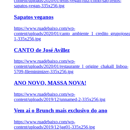
content/uploads/2020/01/tenis-vegan-rutz-como-sao-feitos-
sapatos-vegan-335x256.jpg
Sapatos veganos
https://www.ruadebaixo.com/wp-
content/uploads/2020/01/canto_ambiente_1_credito_grupojosea
1-335x256.jpg
CANTO de José Avillez
https://www.ruadebaixo.com/wp-
content/uploads/2020/01/restaurante_l_origine_chakall_lisboa-
5709-fileminimizer-335x256.jpg
ANO NOVO, MASSA NOVA!
https://www.ruadebaixo.com/wp-
content/uploads/2019/12/unnamed-2-335x256.jpg
Vem ai o Brunch mais exclusivo do ano
https://www.ruadebaixo.com/wp-
content/uploads/2019/12/jag01-335x256.jpg