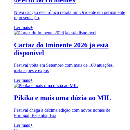
«Perfil do Ocidente»
Nova canção electrónica retrata um Ocidente em permanente
representação,
Ler mais
+
Cartaz do Iminente 2026 já está
disponível
Festival volta em Setembro com mais de 100 atuações,
instalações e expos
Ler mais
+
Pikika e mais uma dúzia ao MIL
Festival chega à décima edição com novos nomes de
Portugal, Espanha, Bra
Ler mais
+