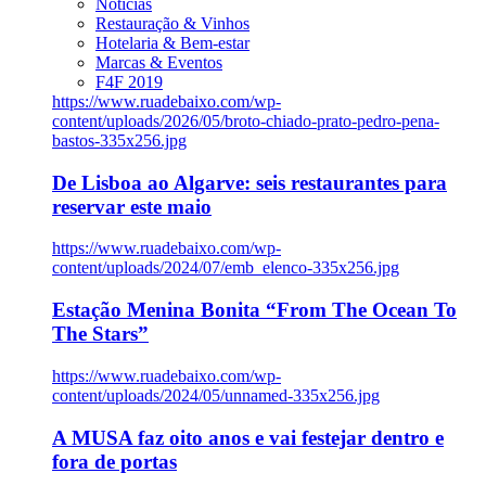
Notícias
Restauração & Vinhos
Hotelaria & Bem-estar
Marcas & Eventos
F4F 2019
https://www.ruadebaixo.com/wp-
content/uploads/2026/05/broto-chiado-prato-pedro-pena-
bastos-335x256.jpg
De Lisboa ao Algarve: seis restaurantes para
reservar este maio
https://www.ruadebaixo.com/wp-
content/uploads/2024/07/emb_elenco-335x256.jpg
Estação Menina Bonita “From The Ocean To
The Stars”
https://www.ruadebaixo.com/wp-
content/uploads/2024/05/unnamed-335x256.jpg
A MUSA faz oito anos e vai festejar dentro e
fora de portas