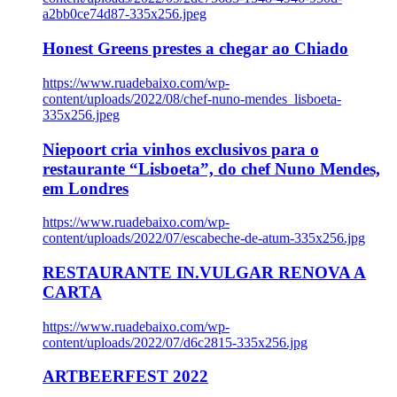
a2bb0ce74d87-335x256.jpeg
Honest Greens prestes a chegar ao Chiado
https://www.ruadebaixo.com/wp-
content/uploads/2022/08/chef-nuno-mendes_lisboeta-
335x256.jpeg
Niepoort cria vinhos exclusivos para o
restaurante “Lisboeta”, do chef Nuno Mendes,
em Londres
https://www.ruadebaixo.com/wp-
content/uploads/2022/07/escabeche-de-atum-335x256.jpg
RESTAURANTE IN.VULGAR RENOVA A
CARTA
https://www.ruadebaixo.com/wp-
content/uploads/2022/07/d6c2815-335x256.jpg
ARTBEERFEST 2022