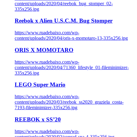
content/uploads/2020/04/reebok_bug_stomper_02-
335x256.jpg
Reebok x Alien U.S.C.M. Bug Stomper
https://www.ruadebaixo.com/wp-
content/uploads/2020/04/oris-x-momotaro-13-335x256.jpg
ORIS X MOMOTARO
https://www.ruadebaixo.com/wp-
content/uploads/2020/04/71360_lifestyle_01-fileminimizer-
335x256.jpg
LEGO Super Mario
https://www.ruadebaixo.com/wp-
content/uploads/2020/03/reebok_ss2020_graziela_costa-
7193-fileminimizer-335x256.jpg
REEBOK x SS’20
https://www.ruadebaixo.com/wp-
content/uploads/2020/02/conrad-spa-4-335x256.jpg