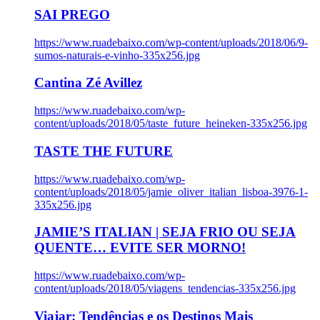
SAI PREGO
https://www.ruadebaixo.com/wp-content/uploads/2018/06/9-
sumos-naturais-e-vinho-335x256.jpg
Cantina Zé Avillez
https://www.ruadebaixo.com/wp-
content/uploads/2018/05/taste_future_heineken-335x256.jpg
TASTE THE FUTURE
https://www.ruadebaixo.com/wp-
content/uploads/2018/05/jamie_oliver_italian_lisboa-3976-1-
335x256.jpg
JAMIE’S ITALIAN | SEJA FRIO OU SEJA
QUENTE… EVITE SER MORNO!
https://www.ruadebaixo.com/wp-
content/uploads/2018/05/viagens_tendencias-335x256.jpg
Viajar: Tendências e os Destinos Mais