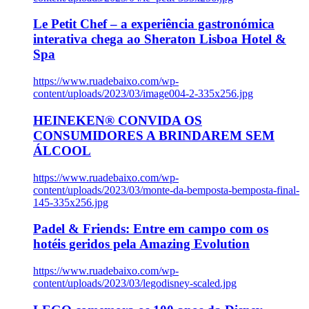
Le Petit Chef – a experiência gastronómica
interativa chega ao Sheraton Lisboa Hotel &
Spa
https://www.ruadebaixo.com/wp-
content/uploads/2023/03/image004-2-335x256.jpg
HEINEKEN® CONVIDA OS
CONSUMIDORES A BRINDAREM SEM
ÁLCOOL
https://www.ruadebaixo.com/wp-
content/uploads/2023/03/monte-da-bemposta-bemposta-final-
145-335x256.jpg
Padel & Friends: Entre em campo com os
hotéis geridos pela Amazing Evolution
https://www.ruadebaixo.com/wp-
content/uploads/2023/03/legodisney-scaled.jpg