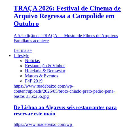
TRAÇA 2026: Festival de Cinema de
Arquivo Regressa a Campolide em
Outubro
A 5.ª edição da TRAÇA — Mostra de Filmes de Arquivos
Familiares acontece
Ler mais
+
Lifestyle
Notícias
Restauração & Vinhos
Hotelaria & Bem-estar
Marcas & Eventos
F4F 2019
https://www.ruadebaixo.com/wp-
content/uploads/2026/05/broto-chiado-prato-pedro-pena-
bastos-335x256.jpg
De Lisboa ao Algarve: seis restaurantes para
reservar este maio
https://www.ruadebaixo.com/wp-