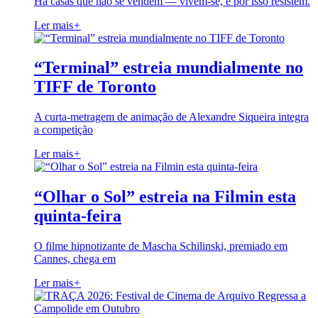
Há casas que não se vendem — vivem-se, e por isso resistem.
Ler mais
+
“Terminal” estreia mundialmente no
TIFF de Toronto
A curta-metragem de animação de Alexandre Siqueira integra
a competição
Ler mais
+
“Olhar o Sol” estreia na Filmin esta
quinta-feira
O filme hipnotizante de Mascha Schilinski, premiado em
Cannes, chega em
Ler mais
+