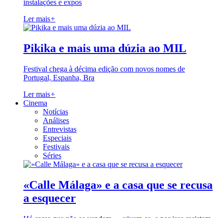
instalações e expos
Ler mais
+
Pikika e mais uma dúzia ao MIL
Festival chega à décima edição com novos nomes de
Portugal, Espanha, Bra
Ler mais
+
Cinema
Notícias
Análises
Entrevistas
Especiais
Festivais
Séries
«Calle Málaga» e a casa que se recusa
a esquecer