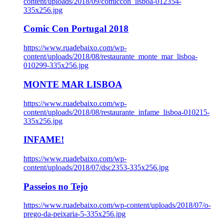
content/uploads/2018/09/comiccon_lisboa-012354-
335x256.jpg
Comic Con Portugal 2018
https://www.ruadebaixo.com/wp-
content/uploads/2018/08/restaurante_monte_mar_lisboa-
010299-335x256.jpg
MONTE MAR LISBOA
https://www.ruadebaixo.com/wp-
content/uploads/2018/08/restaurante_infame_lisboa-010215-
335x256.jpg
INFAME!
https://www.ruadebaixo.com/wp-
content/uploads/2018/07/dsc2353-335x256.jpg
Passeios no Tejo
https://www.ruadebaixo.com/wp-content/uploads/2018/07/o-
prego-da-peixaria-5-335x256.jpg