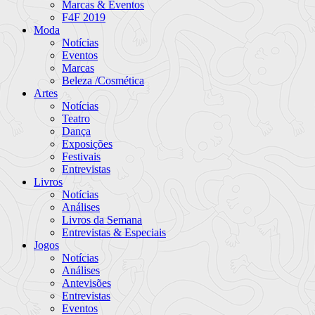
Marcas & Eventos
F4F 2019
Moda
Notícias
Eventos
Marcas
Beleza /Cosmética
Artes
Notícias
Teatro
Dança
Exposições
Festivais
Entrevistas
Livros
Notícias
Análises
Livros da Semana
Entrevistas & Especiais
Jogos
Notícias
Análises
Antevisões
Entrevistas
Eventos