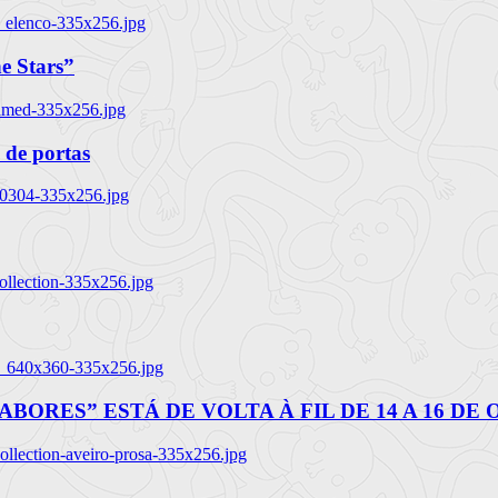
_elenco-335x256.jpg
e Stars”
named-335x256.jpg
 de portas
00304-335x256.jpg
ollection-335x256.jpg
tl_640x360-335x256.jpg
BORES” ESTÁ DE VOLTA À FIL DE 14 A 16 DE
llection-aveiro-prosa-335x256.jpg