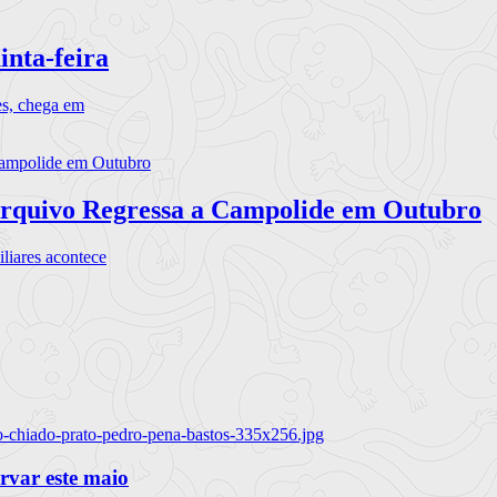
inta-feira
es, chega em
rquivo Regressa a Campolide em Outubro
iares acontece
o-chiado-prato-pedro-pena-bastos-335x256.jpg
ervar este maio