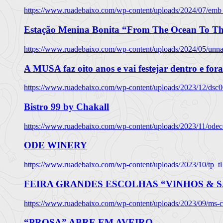
https://www.ruadebaixo.com/wp-content/uploads/2024/07/emb
Estação Menina Bonita “From The Ocean To Th
https://www.ruadebaixo.com/wp-content/uploads/2024/05/un
A MUSA faz oito anos e vai festejar dentro e fora
https://www.ruadebaixo.com/wp-content/uploads/2023/12/dsc
Bistro 99 by Chakall
https://www.ruadebaixo.com/wp-content/uploads/2023/11/odec
ODE WINERY
https://www.ruadebaixo.com/wp-content/uploads/2023/10/tp_
FEIRA GRANDES ESCOLHAS “VINHOS & SA
https://www.ruadebaixo.com/wp-content/uploads/2023/09/ms-co
“PROSA” ABRE EM AVEIRO