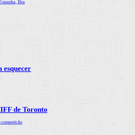
 Espanha, Bra
a esquecer
TIFF de Toronto
a competição