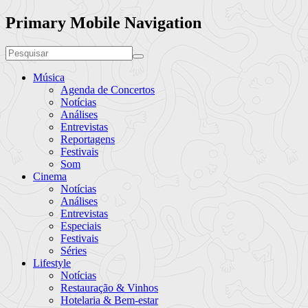
Primary Mobile Navigation
Música
Agenda de Concertos
Notícias
Análises
Entrevistas
Reportagens
Festivais
Som
Cinema
Notícias
Análises
Entrevistas
Especiais
Festivais
Séries
Lifestyle
Notícias
Restauração & Vinhos
Hotelaria & Bem-estar