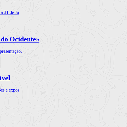
 a 31 de Ju
 do Ocidente»
presentação,
ível
ões e expos