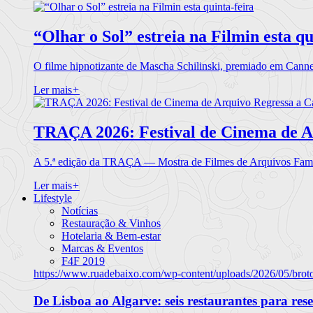
“Olhar o Sol” estreia na Filmin esta qu
O filme hipnotizante de Mascha Schilinski, premiado em Cann
Ler mais
+
TRAÇA 2026: Festival de Cinema de A
A 5.ª edição da TRAÇA — Mostra de Filmes de Arquivos Famil
Ler mais
+
Lifestyle
Notícias
Restauração & Vinhos
Hotelaria & Bem-estar
Marcas & Eventos
F4F 2019
https://www.ruadebaixo.com/wp-content/uploads/2026/05/brot
De Lisboa ao Algarve: seis restaurantes para res