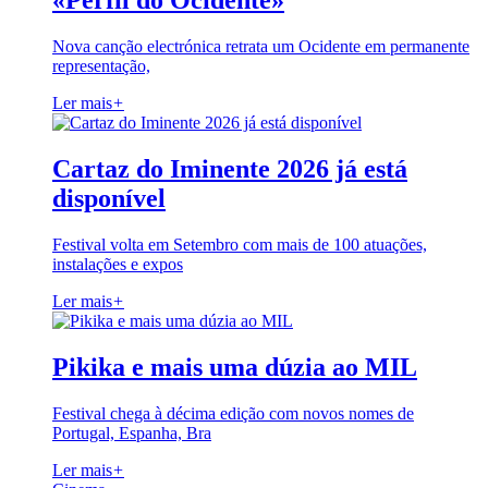
«Perfil do Ocidente»
Nova canção electrónica retrata um Ocidente em permanente
representação,
Ler mais
+
Cartaz do Iminente 2026 já está
disponível
Festival volta em Setembro com mais de 100 atuações,
instalações e expos
Ler mais
+
Pikika e mais uma dúzia ao MIL
Festival chega à décima edição com novos nomes de
Portugal, Espanha, Bra
Ler mais
+