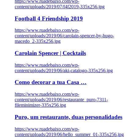
https://www.ruadebaixo.com/wp-
content/uploads/2019/07/f4f2019-335x256.jpg
Football 4 Friendship 2019
https://www.ruadebaixo.com/wp-
content/uploads/2019/06/carolain-spencer-by-hugo-
macedo_2-335x256.jpg
Carolain Spencer | Cocktails
https://www.ruadebaixo.com/wp-
content/uploads/2019/06/aki-catalogo-335x256.jpg
Como decorar a tua Casa …
https://www.ruadebaixo.com/wp-
content/uploads/2019/06/restaurante_puro-7311-
fileminimizer-335x256.jpg
Puro, um restaurante, duas personalidades
https://www.ruadebaixo.com/wp-
content/uploads/2019/06/hello_summer_01-335x256.jpg