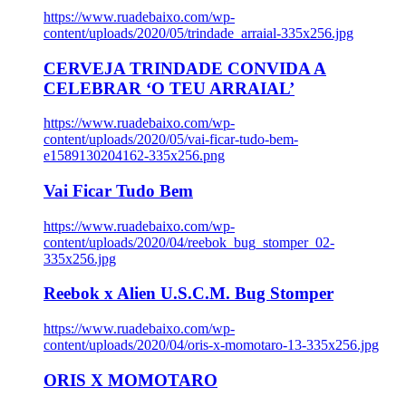
https://www.ruadebaixo.com/wp-
content/uploads/2020/05/trindade_arraial-335x256.jpg
CERVEJA TRINDADE CONVIDA A
CELEBRAR ‘O TEU ARRAIAL’
https://www.ruadebaixo.com/wp-
content/uploads/2020/05/vai-ficar-tudo-bem-
e1589130204162-335x256.png
Vai Ficar Tudo Bem
https://www.ruadebaixo.com/wp-
content/uploads/2020/04/reebok_bug_stomper_02-
335x256.jpg
Reebok x Alien U.S.C.M. Bug Stomper
https://www.ruadebaixo.com/wp-
content/uploads/2020/04/oris-x-momotaro-13-335x256.jpg
ORIS X MOMOTARO