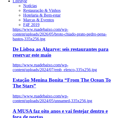
Lifestyle
Notícias
Restauração & Vinhos
Hotelaria & Bem-estar
Marcas & Eventos
F4F 2019
https://www.ruadebaixo.com/wp-
content/uploads/2026/05/broto-chiado-prato-pedro-pena-
bastos-335x256.jpg
De Lisboa ao Algarve: seis restaurantes para
reservar este maio
https://www.ruadebaixo.com/wp-
content/uploads/2024/07/emb_elenco-335x256.jpg
Estação Menina Bonita “From The Ocean To
The Stars”
https://www.ruadebaixo.com/wp-
content/uploads/2024/05/unnamed-335x256.jpg
A MUSA faz oito anos e vai festejar dentro e
fora de portas