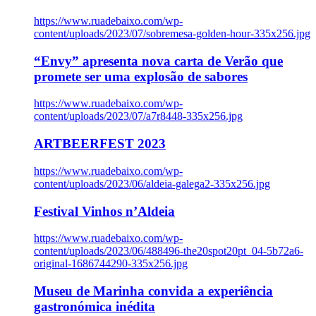
https://www.ruadebaixo.com/wp-
content/uploads/2023/07/sobremesa-golden-hour-335x256.jpg
“Envy” apresenta nova carta de Verão que
promete ser uma explosão de sabores
https://www.ruadebaixo.com/wp-
content/uploads/2023/07/a7r8448-335x256.jpg
ARTBEERFEST 2023
https://www.ruadebaixo.com/wp-
content/uploads/2023/06/aldeia-galega2-335x256.jpg
Festival Vinhos n’Aldeia
https://www.ruadebaixo.com/wp-
content/uploads/2023/06/488496-the20spot20pt_04-5b72a6-
original-1686744290-335x256.jpg
Museu de Marinha convida a experiência
gastronómica inédita