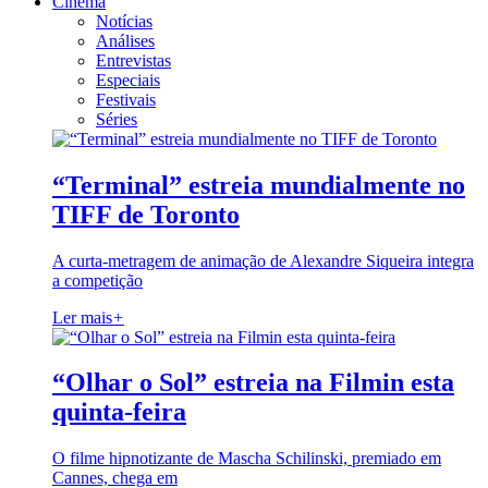
Cinema
Notícias
Análises
Entrevistas
Especiais
Festivais
Séries
“Terminal” estreia mundialmente no
TIFF de Toronto
A curta-metragem de animação de Alexandre Siqueira integra
a competição
Ler mais
+
“Olhar o Sol” estreia na Filmin esta
quinta-feira
O filme hipnotizante de Mascha Schilinski, premiado em
Cannes, chega em