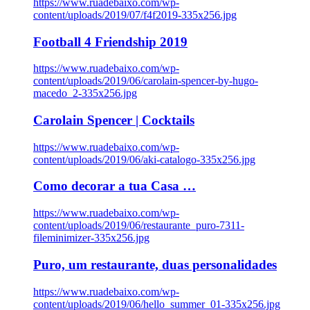
https://www.ruadebaixo.com/wp-
content/uploads/2019/07/f4f2019-335x256.jpg
Football 4 Friendship 2019
https://www.ruadebaixo.com/wp-
content/uploads/2019/06/carolain-spencer-by-hugo-
macedo_2-335x256.jpg
Carolain Spencer | Cocktails
https://www.ruadebaixo.com/wp-
content/uploads/2019/06/aki-catalogo-335x256.jpg
Como decorar a tua Casa …
https://www.ruadebaixo.com/wp-
content/uploads/2019/06/restaurante_puro-7311-
fileminimizer-335x256.jpg
Puro, um restaurante, duas personalidades
https://www.ruadebaixo.com/wp-
content/uploads/2019/06/hello_summer_01-335x256.jpg