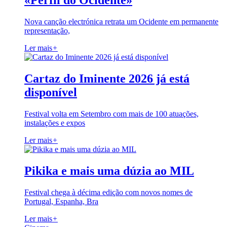
«Perfil do Ocidente»
Nova canção electrónica retrata um Ocidente em permanente
representação,
Ler mais
+
Cartaz do Iminente 2026 já está
disponível
Festival volta em Setembro com mais de 100 atuações,
instalações e expos
Ler mais
+
Pikika e mais uma dúzia ao MIL
Festival chega à décima edição com novos nomes de
Portugal, Espanha, Bra
Ler mais
+