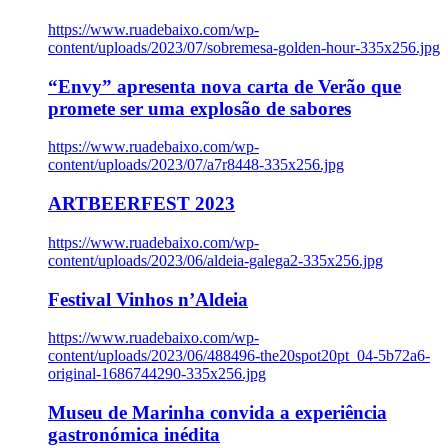
https://www.ruadebaixo.com/wp-
content/uploads/2023/07/sobremesa-golden-hour-335x256.jpg
“Envy” apresenta nova carta de Verão que
promete ser uma explosão de sabores
https://www.ruadebaixo.com/wp-
content/uploads/2023/07/a7r8448-335x256.jpg
ARTBEERFEST 2023
https://www.ruadebaixo.com/wp-
content/uploads/2023/06/aldeia-galega2-335x256.jpg
Festival Vinhos n’Aldeia
https://www.ruadebaixo.com/wp-
content/uploads/2023/06/488496-the20spot20pt_04-5b72a6-
original-1686744290-335x256.jpg
Museu de Marinha convida a experiência
gastronómica inédita