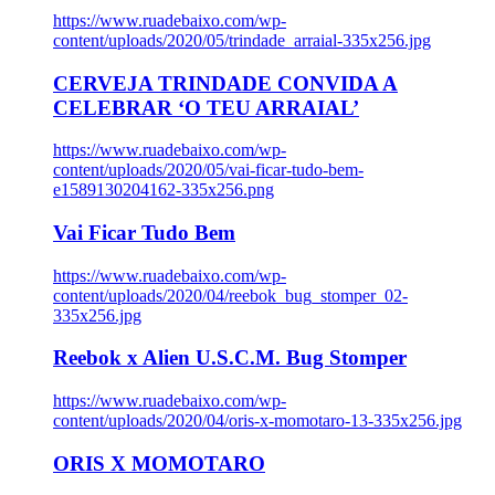
https://www.ruadebaixo.com/wp-
content/uploads/2020/05/trindade_arraial-335x256.jpg
CERVEJA TRINDADE CONVIDA A
CELEBRAR ‘O TEU ARRAIAL’
https://www.ruadebaixo.com/wp-
content/uploads/2020/05/vai-ficar-tudo-bem-
e1589130204162-335x256.png
Vai Ficar Tudo Bem
https://www.ruadebaixo.com/wp-
content/uploads/2020/04/reebok_bug_stomper_02-
335x256.jpg
Reebok x Alien U.S.C.M. Bug Stomper
https://www.ruadebaixo.com/wp-
content/uploads/2020/04/oris-x-momotaro-13-335x256.jpg
ORIS X MOMOTARO