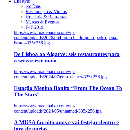
Lifestyle
Notícias
Restauração & Vinhos
Hotelaria & Bem-estar
Marcas & Eventos
F4F 2019
https://www.ruadebaixo.com/wp-
content/uploads/2026/05/broto-chiado-prato-pedro-pena-
bastos-335x256.jpg
De Lisboa ao Algarve: seis restaurantes para
reservar este maio
https://www.ruadebaixo.com/wp-
content/uploads/2024/07/emb_elenco-335x256.jpg
Estação Menina Bonita “From The Ocean To
The Stars”
https://www.ruadebaixo.com/wp-
content/uploads/2024/05/unnamed-335x256.jpg
A MUSA faz oito anos e vai festejar dentro e
fora de portas