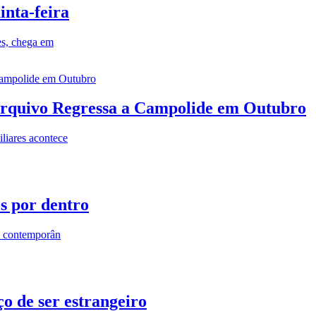
inta-feira
es, chega em
rquivo Regressa a Campolide em Outubro
iares acontece
os por dentro
s contemporân
o de ser estrangeiro