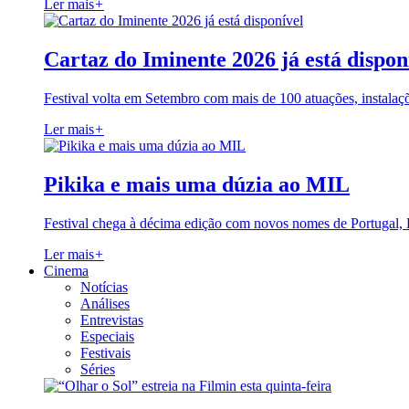
Ler mais
+
Cartaz do Iminente 2026 já está dispon
Festival volta em Setembro com mais de 100 atuações, instalaç
Ler mais
+
Pikika e mais uma dúzia ao MIL
Festival chega à décima edição com novos nomes de Portugal,
Ler mais
+
Cinema
Notícias
Análises
Entrevistas
Especiais
Festivais
Séries