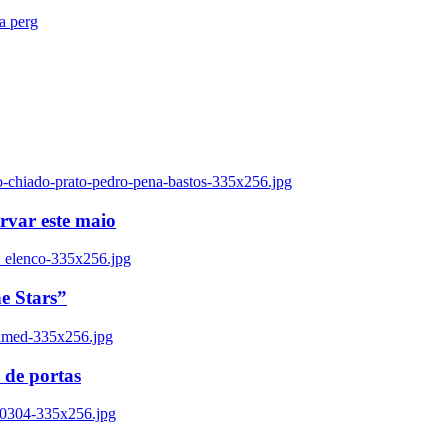
ra perg
o-chiado-prato-pedro-pena-bastos-335x256.jpg
ervar este maio
_elenco-335x256.jpg
e Stars”
named-335x256.jpg
 de portas
00304-335x256.jpg