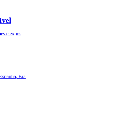
ível
ões e expos
 Espanha, Bra