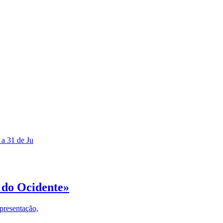
 a 31 de Ju
 do Ocidente»
presentação,