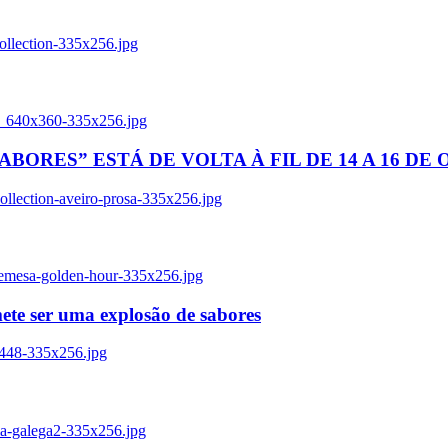
ollection-335x256.jpg
tl_640x360-335x256.jpg
BORES” ESTÁ DE VOLTA À FIL DE 14 A 16 DE
llection-aveiro-prosa-335x256.jpg
remesa-golden-hour-335x256.jpg
ete ser uma explosão de sabores
8448-335x256.jpg
ia-galega2-335x256.jpg