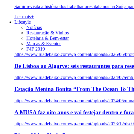
Samir revisita a história dos trabalhadores italianos na Suíça pa
Ler mais
+
Lifestyle
Notícias
Restauração & Vinhos
Hotelaria & Bem-estar
Marcas & Eventos
F4F 2019
https://www.ruadebaixo.com/wp-content/uploads/2026/05/brot
De Lisboa ao Algarve: seis restaurantes para res
https://www.ruadebaixo.com/wp-content/uploads/2024/07/emb
Estação Menina Bonita “From The Ocean To Th
https://www.ruadebaixo.com/wp-content/uploads/2024/05/un
A MUSA faz oito anos e vai festejar dentro e fora
https://www.ruadebaixo.com/wp-content/uploads/2023/12/dsc