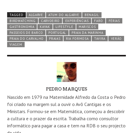
TAGGED
ALGARVE
ATUM DO ALGARVE
BENAGIL
BIRDWATCHING
CARVOEIRO
EXPERIÊNCIAS
FARO
FÉRIAS
GASTRONOMIA
KAYAK
LIFESTYLE
MARISCOS
PASSEIOS DE BARCO
PORTUGAL
PRAIA DA MARINHA
PRAIA DO CARVALHO
PRAIAS
RIA FORMOSA
TAVIRA
VERÃO
VIAGEM
AUTHOR
PEDRO MARQUES
Nascido em 1979 na Maternidade Alfredo da Costa o Pedro
foi criado na margem sul a ouvir o Avô Cantigas e os
Ministars. Formou-se em Matemática, começou a descobrir
a cultura e o prazer da escrita. Trabalha como consultor
informático para pagar a casa e tem na RDB o seu projecto
de vida.