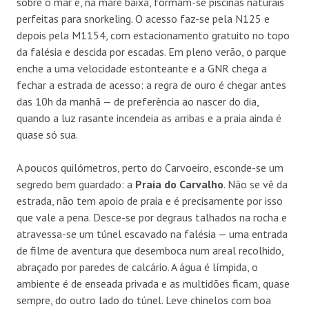
sobre o mar e, na maré baixa, formam-se piscinas naturais
perfeitas para snorkeling. O acesso faz-se pela N125 e
depois pela M1154, com estacionamento gratuito no topo
da falésia e descida por escadas. Em pleno verão, o parque
enche a uma velocidade estonteante e a GNR chega a
fechar a estrada de acesso: a regra de ouro é chegar antes
das 10h da manhã — de preferência ao nascer do dia,
quando a luz rasante incendeia as arribas e a praia ainda é
quase só sua.
A poucos quilómetros, perto do Carvoeiro, esconde-se um
segredo bem guardado: a
Praia do Carvalho
. Não se vê da
estrada, não tem apoio de praia e é precisamente por isso
que vale a pena. Desce-se por degraus talhados na rocha e
atravessa-se um túnel escavado na falésia — uma entrada
de filme de aventura que desemboca num areal recolhido,
abraçado por paredes de calcário. A água é límpida, o
ambiente é de enseada privada e as multidões ficam, quase
sempre, do outro lado do túnel. Leve chinelos com boa