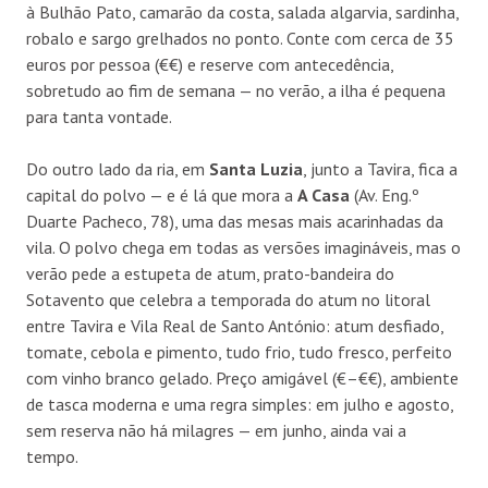
à Bulhão Pato, camarão da costa, salada algarvia, sardinha,
robalo e sargo grelhados no ponto. Conte com cerca de 35
euros por pessoa (€€) e reserve com antecedência,
sobretudo ao fim de semana — no verão, a ilha é pequena
para tanta vontade.
Do outro lado da ria, em
Santa Luzia
, junto a Tavira, fica a
capital do polvo — e é lá que mora a
A Casa
(Av. Eng.º
Duarte Pacheco, 78), uma das mesas mais acarinhadas da
vila. O polvo chega em todas as versões imagináveis, mas o
verão pede a estupeta de atum, prato-bandeira do
Sotavento que celebra a temporada do atum no litoral
entre Tavira e Vila Real de Santo António: atum desfiado,
tomate, cebola e pimento, tudo frio, tudo fresco, perfeito
com vinho branco gelado. Preço amigável (€–€€), ambiente
de tasca moderna e uma regra simples: em julho e agosto,
sem reserva não há milagres — em junho, ainda vai a
tempo.