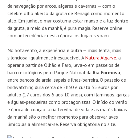
de navegação por arcos, algares e cavernas — com o
célebre olho aberto da gruta de Benagil como momento
alto. Em junho, o mar costuma estar manso e a luz dentro
da gruta, a meio da manhã, é pura magia. Reserve online
com antecedência: nesta época, os lugares voam.
No Sotavento, a experiência é outra — mais lenta, mais
silenciosa, igualmente inesquecível. A
Natura Algarve
, a
operar a partir de Olhão e Faro, leva-o em passeios de
barco ecológicos pelo Parque Natural da
Ria Formosa
,
entre bancos de areia, sapais e ilhas-barreira. O passeio de
birdwatching dura cerca de 2h30 e custa 35 euros por
adulto (17 euros dos 6 aos 10 anos), com flamingos, garças
e águias-pesqueiras como protagonistas. O início do verão
é época de criação: a ria fervilha de vida e as marés baixas
da manhã são o melhor momento para observar aves
limícolas a alimentar-se. Reserva obrigatória no site.