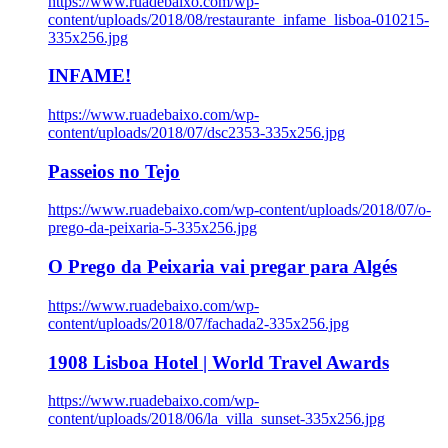
https://www.ruadebaixo.com/wp-
content/uploads/2018/08/restaurante_infame_lisboa-010215-
335x256.jpg
INFAME!
https://www.ruadebaixo.com/wp-
content/uploads/2018/07/dsc2353-335x256.jpg
Passeios no Tejo
https://www.ruadebaixo.com/wp-content/uploads/2018/07/o-
prego-da-peixaria-5-335x256.jpg
O Prego da Peixaria vai pregar para Algés
https://www.ruadebaixo.com/wp-
content/uploads/2018/07/fachada2-335x256.jpg
1908 Lisboa Hotel | World Travel Awards
https://www.ruadebaixo.com/wp-
content/uploads/2018/06/la_villa_sunset-335x256.jpg