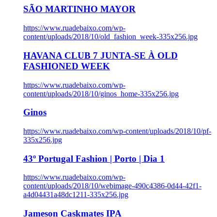
SÃO MARTINHO MAYOR
https://www.ruadebaixo.com/wp-
content/uploads/2018/10/old_fashion_week-335x256.jpg
HAVANA CLUB 7 JUNTA-SE À OLD
FASHIONED WEEK
https://www.ruadebaixo.com/wp-
content/uploads/2018/10/ginos_home-335x256.jpg
Ginos
https://www.ruadebaixo.com/wp-content/uploads/2018/10/pf-
335x256.jpg
43º Portugal Fashion | Porto | Dia 1
https://www.ruadebaixo.com/wp-
content/uploads/2018/10/webimage-490c4386-0d44-42f1-
a4d04431a48dc1211-335x256.jpg
Jameson Caskmates IPA