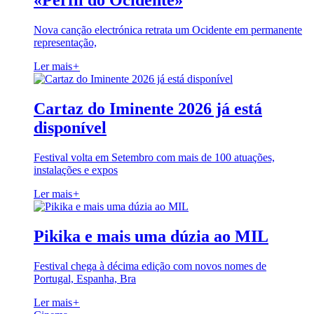
«Perfil do Ocidente»
Nova canção electrónica retrata um Ocidente em permanente
representação,
Ler mais
+
Cartaz do Iminente 2026 já está
disponível
Festival volta em Setembro com mais de 100 atuações,
instalações e expos
Ler mais
+
Pikika e mais uma dúzia ao MIL
Festival chega à décima edição com novos nomes de
Portugal, Espanha, Bra
Ler mais
+