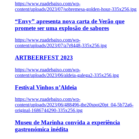
https://www.ruadebaixo.com/wp-
content/uploads/2023/07/sobremesa-golden-hour-335x256.jpg
“Envy” apresenta nova carta de Verão que
promete ser uma explosão de sabores
https://www.ruadebaixo.com/wp-
content/uploads/2023/07/a7r8448-335x256.jpg
ARTBEERFEST 2023
https://www.ruadebaixo.com/wp-
content/uploads/2023/06/aldeia-galega2-335x256.jpg
Festival Vinhos n’Aldeia
https://www.ruadebaixo.com/wp-
content/uploads/2023/06/488496-the20spot20pt_04-5b72a6-
original-1686744290-335x256.jpg
Museu de Marinha convida a experiência
gastronómica inédita