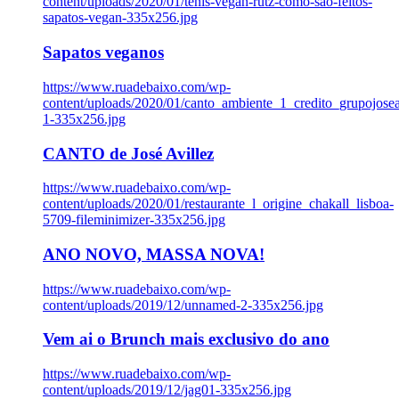
content/uploads/2020/01/tenis-vegan-rutz-como-sao-feitos-
sapatos-vegan-335x256.jpg
Sapatos veganos
https://www.ruadebaixo.com/wp-
content/uploads/2020/01/canto_ambiente_1_credito_grupojosea
1-335x256.jpg
CANTO de José Avillez
https://www.ruadebaixo.com/wp-
content/uploads/2020/01/restaurante_l_origine_chakall_lisboa-
5709-fileminimizer-335x256.jpg
ANO NOVO, MASSA NOVA!
https://www.ruadebaixo.com/wp-
content/uploads/2019/12/unnamed-2-335x256.jpg
Vem ai o Brunch mais exclusivo do ano
https://www.ruadebaixo.com/wp-
content/uploads/2019/12/jag01-335x256.jpg