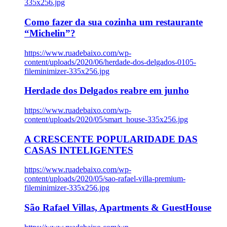
335x256.jpg
Como fazer da sua cozinha um restaurante
“Michelin”?
https://www.ruadebaixo.com/wp-
content/uploads/2020/06/herdade-dos-delgados-0105-
fileminimizer-335x256.jpg
Herdade dos Delgados reabre em junho
https://www.ruadebaixo.com/wp-
content/uploads/2020/05/smart_house-335x256.jpg
A CRESCENTE POPULARIDADE DAS
CASAS INTELIGENTES
https://www.ruadebaixo.com/wp-
content/uploads/2020/05/sao-rafael-villa-premium-
fileminimizer-335x256.jpg
São Rafael Villas, Apartments & GuestHouse