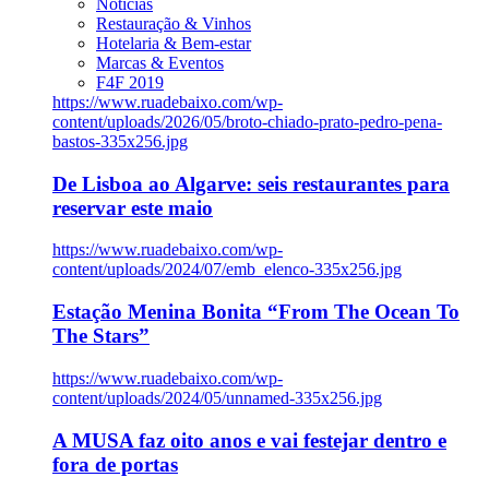
Notícias
Restauração & Vinhos
Hotelaria & Bem-estar
Marcas & Eventos
F4F 2019
https://www.ruadebaixo.com/wp-
content/uploads/2026/05/broto-chiado-prato-pedro-pena-
bastos-335x256.jpg
De Lisboa ao Algarve: seis restaurantes para
reservar este maio
https://www.ruadebaixo.com/wp-
content/uploads/2024/07/emb_elenco-335x256.jpg
Estação Menina Bonita “From The Ocean To
The Stars”
https://www.ruadebaixo.com/wp-
content/uploads/2024/05/unnamed-335x256.jpg
A MUSA faz oito anos e vai festejar dentro e
fora de portas