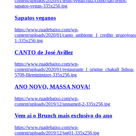
content/uploads/2020/01/tenis-vegan-rutz-como-sao-feitos-
sapatos-vegan-335x256.jpg
Sapatos veganos
https://www.ruadebaixo.com/wp-
content/uploads/2020/01/canto_ambiente_1_credito_grupojosea
1-335x256.jpg
CANTO de José Avillez
https://www.ruadebaixo.com/wp-
content/uploads/2020/01/restaurante_l_origine_chakall_lisboa-
5709-fileminimizer-335x256.jpg
ANO NOVO, MASSA NOVA!
https://www.ruadebaixo.com/wp-
content/uploads/2019/12/unnamed-2-335x256.jpg
Vem ai o Brunch mais exclusivo do ano
https://www.ruadebaixo.com/wp-
content/uploads/2019/12/jag01-335x256.jpg