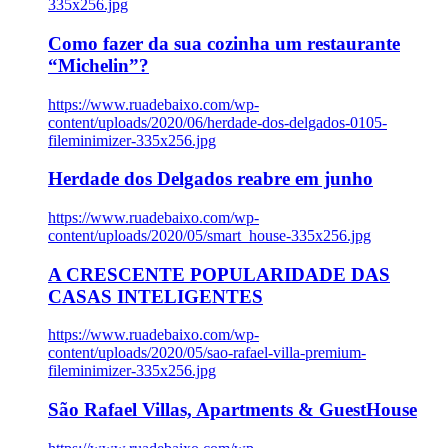
335x256.jpg
Como fazer da sua cozinha um restaurante
“Michelin”?
https://www.ruadebaixo.com/wp-
content/uploads/2020/06/herdade-dos-delgados-0105-
fileminimizer-335x256.jpg
Herdade dos Delgados reabre em junho
https://www.ruadebaixo.com/wp-
content/uploads/2020/05/smart_house-335x256.jpg
A CRESCENTE POPULARIDADE DAS
CASAS INTELIGENTES
https://www.ruadebaixo.com/wp-
content/uploads/2020/05/sao-rafael-villa-premium-
fileminimizer-335x256.jpg
São Rafael Villas, Apartments & GuestHouse