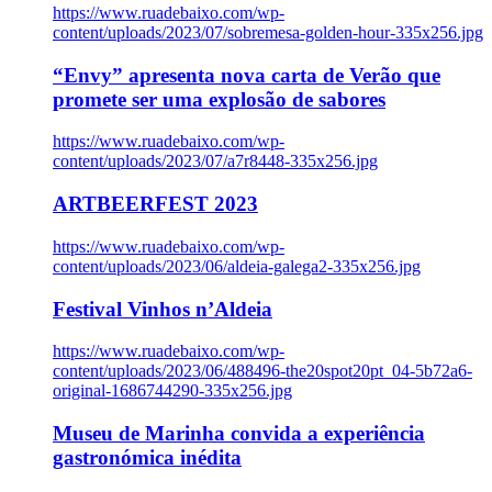
https://www.ruadebaixo.com/wp-
content/uploads/2023/07/sobremesa-golden-hour-335x256.jpg
“Envy” apresenta nova carta de Verão que
promete ser uma explosão de sabores
https://www.ruadebaixo.com/wp-
content/uploads/2023/07/a7r8448-335x256.jpg
ARTBEERFEST 2023
https://www.ruadebaixo.com/wp-
content/uploads/2023/06/aldeia-galega2-335x256.jpg
Festival Vinhos n’Aldeia
https://www.ruadebaixo.com/wp-
content/uploads/2023/06/488496-the20spot20pt_04-5b72a6-
original-1686744290-335x256.jpg
Museu de Marinha convida a experiência
gastronómica inédita