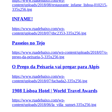
https://www.ruadebaixo.com/wp-
content/uploads/2018/08/restaurante_infame_lisboa-010215-
335x256.jpg
INFAME!
https://www.ruadebaixo.com/wp-
content/uploads/2018/07/dsc2353-335x256.jpg
Passeios no Tejo
https://www.ruadebaixo.com/wp-content/uploads/2018/07/o-
prego-da-peixaria-5-335x256.jpg
O Prego da Peixaria vai pregar para Algés
https://www.ruadebaixo.com/wp-
content/uploads/2018/07/fachada2-335x256.jpg
1908 Lisboa Hotel | World Travel Awards
https://www.ruadebaixo.com/wp-
content/uploads/2018/06/la_villa_sunset-335x256.jpg