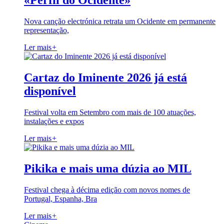
«Perfil do Ocidente»
Nova canção electrónica retrata um Ocidente em permanente
representação,
Ler mais
+
Cartaz do Iminente 2026 já está
disponível
Festival volta em Setembro com mais de 100 atuações,
instalações e expos
Ler mais
+
Pikika e mais uma dúzia ao MIL
Festival chega à décima edição com novos nomes de
Portugal, Espanha, Bra
Ler mais
+