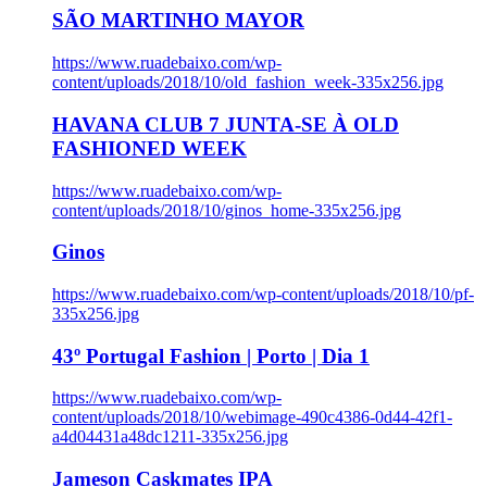
SÃO MARTINHO MAYOR
https://www.ruadebaixo.com/wp-
content/uploads/2018/10/old_fashion_week-335x256.jpg
HAVANA CLUB 7 JUNTA-SE À OLD
FASHIONED WEEK
https://www.ruadebaixo.com/wp-
content/uploads/2018/10/ginos_home-335x256.jpg
Ginos
https://www.ruadebaixo.com/wp-content/uploads/2018/10/pf-
335x256.jpg
43º Portugal Fashion | Porto | Dia 1
https://www.ruadebaixo.com/wp-
content/uploads/2018/10/webimage-490c4386-0d44-42f1-
a4d04431a48dc1211-335x256.jpg
Jameson Caskmates IPA