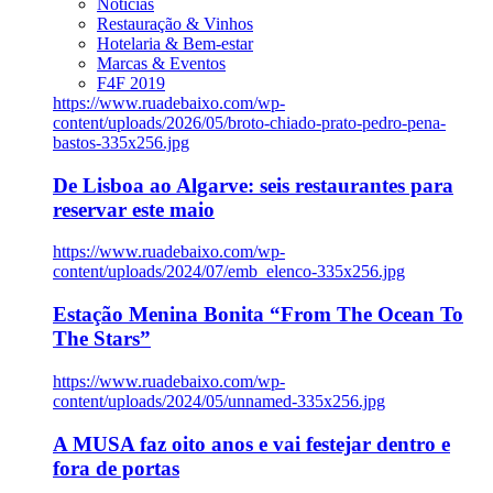
Notícias
Restauração & Vinhos
Hotelaria & Bem-estar
Marcas & Eventos
F4F 2019
https://www.ruadebaixo.com/wp-
content/uploads/2026/05/broto-chiado-prato-pedro-pena-
bastos-335x256.jpg
De Lisboa ao Algarve: seis restaurantes para
reservar este maio
https://www.ruadebaixo.com/wp-
content/uploads/2024/07/emb_elenco-335x256.jpg
Estação Menina Bonita “From The Ocean To
The Stars”
https://www.ruadebaixo.com/wp-
content/uploads/2024/05/unnamed-335x256.jpg
A MUSA faz oito anos e vai festejar dentro e
fora de portas