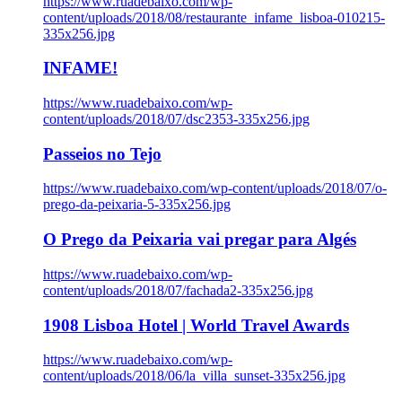
https://www.ruadebaixo.com/wp-
content/uploads/2018/08/restaurante_infame_lisboa-010215-
335x256.jpg
INFAME!
https://www.ruadebaixo.com/wp-
content/uploads/2018/07/dsc2353-335x256.jpg
Passeios no Tejo
https://www.ruadebaixo.com/wp-content/uploads/2018/07/o-
prego-da-peixaria-5-335x256.jpg
O Prego da Peixaria vai pregar para Algés
https://www.ruadebaixo.com/wp-
content/uploads/2018/07/fachada2-335x256.jpg
1908 Lisboa Hotel | World Travel Awards
https://www.ruadebaixo.com/wp-
content/uploads/2018/06/la_villa_sunset-335x256.jpg