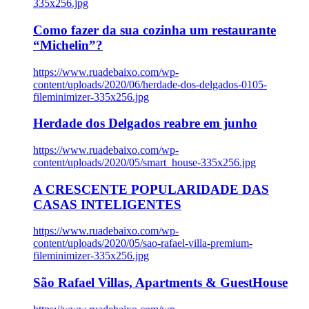
335x256.jpg
Como fazer da sua cozinha um restaurante
“Michelin”?
https://www.ruadebaixo.com/wp-
content/uploads/2020/06/herdade-dos-delgados-0105-
fileminimizer-335x256.jpg
Herdade dos Delgados reabre em junho
https://www.ruadebaixo.com/wp-
content/uploads/2020/05/smart_house-335x256.jpg
A CRESCENTE POPULARIDADE DAS
CASAS INTELIGENTES
https://www.ruadebaixo.com/wp-
content/uploads/2020/05/sao-rafael-villa-premium-
fileminimizer-335x256.jpg
São Rafael Villas, Apartments & GuestHouse