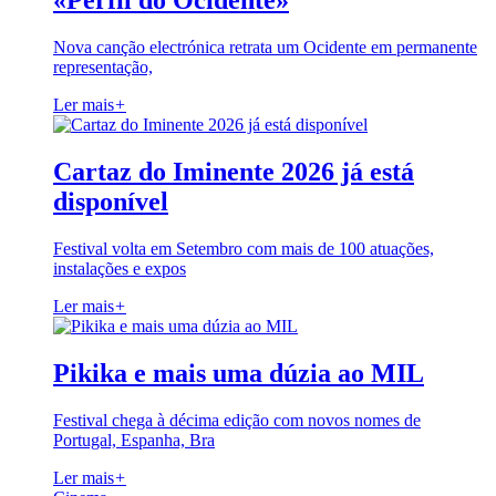
«Perfil do Ocidente»
Nova canção electrónica retrata um Ocidente em permanente
representação,
Ler mais
+
Cartaz do Iminente 2026 já está
disponível
Festival volta em Setembro com mais de 100 atuações,
instalações e expos
Ler mais
+
Pikika e mais uma dúzia ao MIL
Festival chega à décima edição com novos nomes de
Portugal, Espanha, Bra
Ler mais
+