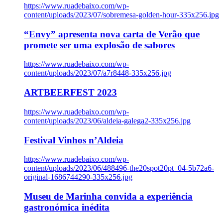
https://www.ruadebaixo.com/wp-
content/uploads/2023/07/sobremesa-golden-hour-335x256.jpg
“Envy” apresenta nova carta de Verão que
promete ser uma explosão de sabores
https://www.ruadebaixo.com/wp-
content/uploads/2023/07/a7r8448-335x256.jpg
ARTBEERFEST 2023
https://www.ruadebaixo.com/wp-
content/uploads/2023/06/aldeia-galega2-335x256.jpg
Festival Vinhos n’Aldeia
https://www.ruadebaixo.com/wp-
content/uploads/2023/06/488496-the20spot20pt_04-5b72a6-
original-1686744290-335x256.jpg
Museu de Marinha convida a experiência
gastronómica inédita