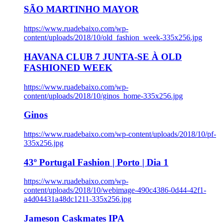
SÃO MARTINHO MAYOR
https://www.ruadebaixo.com/wp-
content/uploads/2018/10/old_fashion_week-335x256.jpg
HAVANA CLUB 7 JUNTA-SE À OLD
FASHIONED WEEK
https://www.ruadebaixo.com/wp-
content/uploads/2018/10/ginos_home-335x256.jpg
Ginos
https://www.ruadebaixo.com/wp-content/uploads/2018/10/pf-
335x256.jpg
43º Portugal Fashion | Porto | Dia 1
https://www.ruadebaixo.com/wp-
content/uploads/2018/10/webimage-490c4386-0d44-42f1-
a4d04431a48dc1211-335x256.jpg
Jameson Caskmates IPA