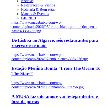
Notícias
Restauração & Vinhos
Hotelaria & Bem-estar
Marcas & Eventos
F4F 2019
https://www.ruadebaixo.com/wp-
content/uploads/2026/05/broto-chiado-prato-pedro-pena-
bastos-335x256.jpg
De Lisboa ao Algarve: seis restaurantes para
reservar este maio
https://www.ruadebaixo.com/wp-
content/uploads/2024/07/emb_elenco-335x256.jpg
Estação Menina Bonita “From The Ocean To
The Stars”
https://www.ruadebaixo.com/wp-
content/uploads/2024/05/unnamed-335x256.jpg
A MUSA faz oito anos e vai festejar dentro e
fora de portas