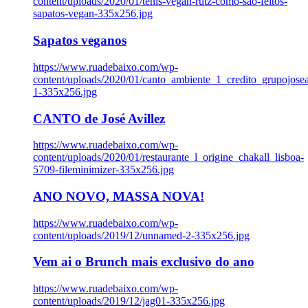
content/uploads/2020/01/tenis-vegan-rutz-como-sao-feitos-
sapatos-vegan-335x256.jpg
Sapatos veganos
https://www.ruadebaixo.com/wp-
content/uploads/2020/01/canto_ambiente_1_credito_grupojosea
1-335x256.jpg
CANTO de José Avillez
https://www.ruadebaixo.com/wp-
content/uploads/2020/01/restaurante_l_origine_chakall_lisboa-
5709-fileminimizer-335x256.jpg
ANO NOVO, MASSA NOVA!
https://www.ruadebaixo.com/wp-
content/uploads/2019/12/unnamed-2-335x256.jpg
Vem ai o Brunch mais exclusivo do ano
https://www.ruadebaixo.com/wp-
content/uploads/2019/12/jag01-335x256.jpg