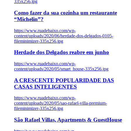
335x256.jpg
Como fazer da sua cozinha um restaurante
“Michelin”?
https://www.ruadebaixo.com/wp-
content/uploads/2020/06/herdade-dos-delgados-0105-
fileminimizer-335x256.jpg
Herdade dos Delgados reabre em junho
https://www.ruadebaixo.com/wp-
content/uploads/2020/05/smart_house-335x256.jpg
A CRESCENTE POPULARIDADE DAS
CASAS INTELIGENTES
https://www.ruadebaixo.com/wp-
content/uploads/2020/05/sao-rafael-villa-premium-
fileminimizer-335x256.jpg
São Rafael Villas, Apartments & GuestHouse