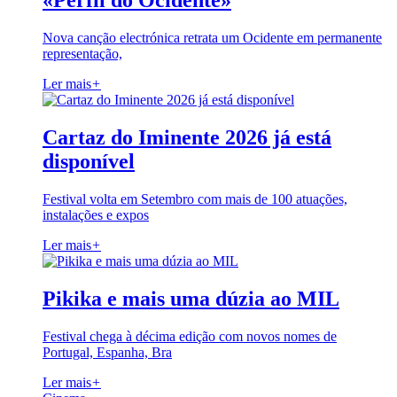
«Perfil do Ocidente»
Nova canção electrónica retrata um Ocidente em permanente
representação,
Ler mais
+
Cartaz do Iminente 2026 já está
disponível
Festival volta em Setembro com mais de 100 atuações,
instalações e expos
Ler mais
+
Pikika e mais uma dúzia ao MIL
Festival chega à décima edição com novos nomes de
Portugal, Espanha, Bra
Ler mais
+