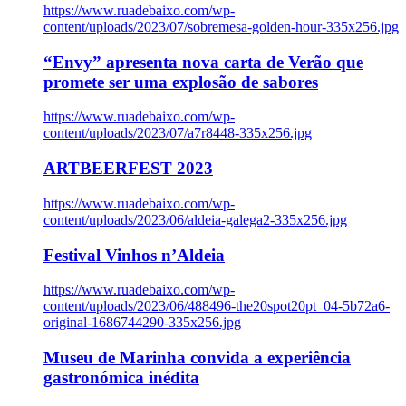
https://www.ruadebaixo.com/wp-
content/uploads/2023/07/sobremesa-golden-hour-335x256.jpg
“Envy” apresenta nova carta de Verão que
promete ser uma explosão de sabores
https://www.ruadebaixo.com/wp-
content/uploads/2023/07/a7r8448-335x256.jpg
ARTBEERFEST 2023
https://www.ruadebaixo.com/wp-
content/uploads/2023/06/aldeia-galega2-335x256.jpg
Festival Vinhos n’Aldeia
https://www.ruadebaixo.com/wp-
content/uploads/2023/06/488496-the20spot20pt_04-5b72a6-
original-1686744290-335x256.jpg
Museu de Marinha convida a experiência
gastronómica inédita