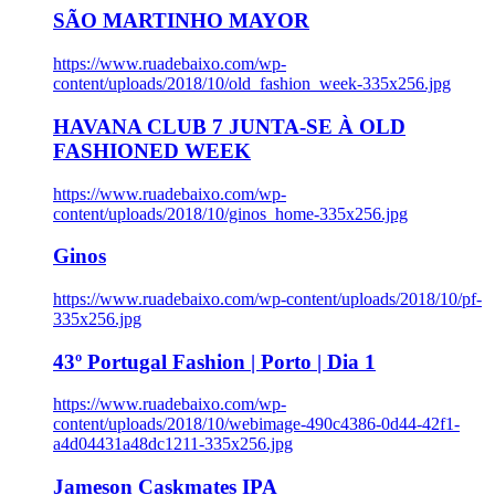
SÃO MARTINHO MAYOR
https://www.ruadebaixo.com/wp-
content/uploads/2018/10/old_fashion_week-335x256.jpg
HAVANA CLUB 7 JUNTA-SE À OLD
FASHIONED WEEK
https://www.ruadebaixo.com/wp-
content/uploads/2018/10/ginos_home-335x256.jpg
Ginos
https://www.ruadebaixo.com/wp-content/uploads/2018/10/pf-
335x256.jpg
43º Portugal Fashion | Porto | Dia 1
https://www.ruadebaixo.com/wp-
content/uploads/2018/10/webimage-490c4386-0d44-42f1-
a4d04431a48dc1211-335x256.jpg
Jameson Caskmates IPA