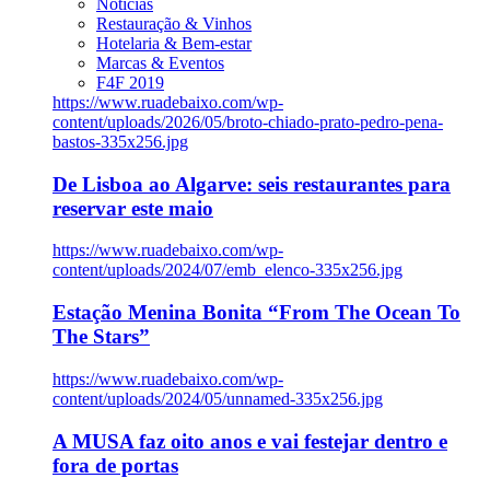
Notícias
Restauração & Vinhos
Hotelaria & Bem-estar
Marcas & Eventos
F4F 2019
https://www.ruadebaixo.com/wp-
content/uploads/2026/05/broto-chiado-prato-pedro-pena-
bastos-335x256.jpg
De Lisboa ao Algarve: seis restaurantes para
reservar este maio
https://www.ruadebaixo.com/wp-
content/uploads/2024/07/emb_elenco-335x256.jpg
Estação Menina Bonita “From The Ocean To
The Stars”
https://www.ruadebaixo.com/wp-
content/uploads/2024/05/unnamed-335x256.jpg
A MUSA faz oito anos e vai festejar dentro e
fora de portas