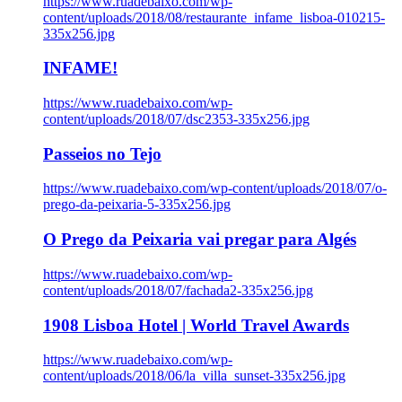
https://www.ruadebaixo.com/wp-
content/uploads/2018/08/restaurante_infame_lisboa-010215-
335x256.jpg
INFAME!
https://www.ruadebaixo.com/wp-
content/uploads/2018/07/dsc2353-335x256.jpg
Passeios no Tejo
https://www.ruadebaixo.com/wp-content/uploads/2018/07/o-
prego-da-peixaria-5-335x256.jpg
O Prego da Peixaria vai pregar para Algés
https://www.ruadebaixo.com/wp-
content/uploads/2018/07/fachada2-335x256.jpg
1908 Lisboa Hotel | World Travel Awards
https://www.ruadebaixo.com/wp-
content/uploads/2018/06/la_villa_sunset-335x256.jpg