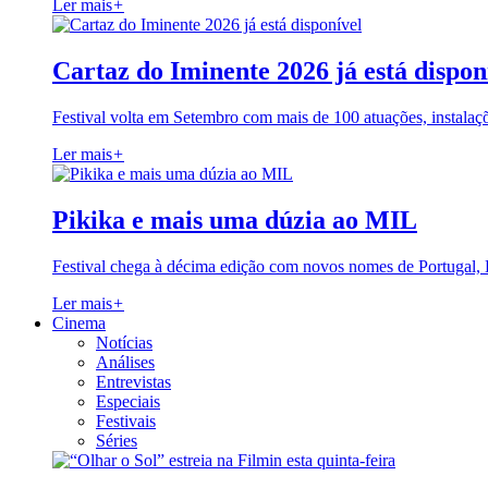
Ler mais
+
Cartaz do Iminente 2026 já está dispon
Festival volta em Setembro com mais de 100 atuações, instalaç
Ler mais
+
Pikika e mais uma dúzia ao MIL
Festival chega à décima edição com novos nomes de Portugal,
Ler mais
+
Cinema
Notícias
Análises
Entrevistas
Especiais
Festivais
Séries