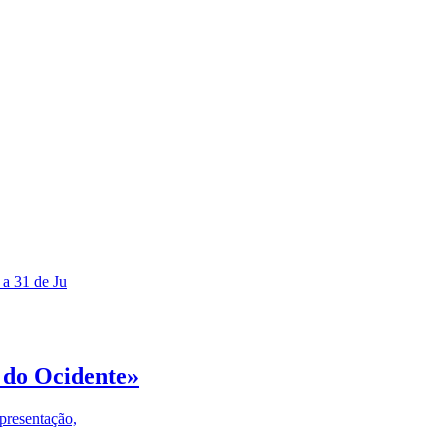
 a 31 de Ju
 do Ocidente»
presentação,