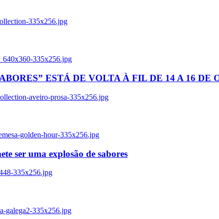
ollection-335x256.jpg
tl_640x360-335x256.jpg
BORES” ESTÁ DE VOLTA À FIL DE 14 A 16 DE
llection-aveiro-prosa-335x256.jpg
remesa-golden-hour-335x256.jpg
ete ser uma explosão de sabores
8448-335x256.jpg
ia-galega2-335x256.jpg