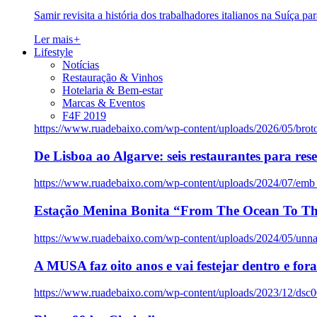
Samir revisita a história dos trabalhadores italianos na Suíça pa
Ler mais
+
Lifestyle
Notícias
Restauração & Vinhos
Hotelaria & Bem-estar
Marcas & Eventos
F4F 2019
https://www.ruadebaixo.com/wp-content/uploads/2026/05/brot
De Lisboa ao Algarve: seis restaurantes para res
https://www.ruadebaixo.com/wp-content/uploads/2024/07/emb
Estação Menina Bonita “From The Ocean To Th
https://www.ruadebaixo.com/wp-content/uploads/2024/05/un
A MUSA faz oito anos e vai festejar dentro e fora
https://www.ruadebaixo.com/wp-content/uploads/2023/12/dsc