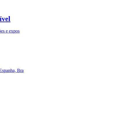
ível
ões e expos
 Espanha, Bra