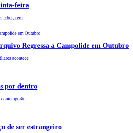
inta-feira
es, chega em
rquivo Regressa a Campolide em Outubro
iares acontece
os por dentro
s contemporân
o de ser estrangeiro