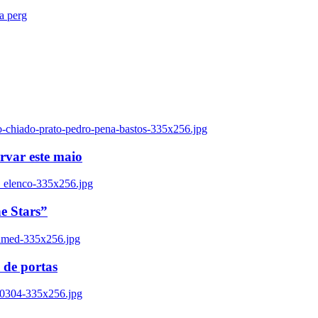
ra perg
o-chiado-prato-pedro-pena-bastos-335x256.jpg
ervar este maio
_elenco-335x256.jpg
e Stars”
named-335x256.jpg
 de portas
00304-335x256.jpg