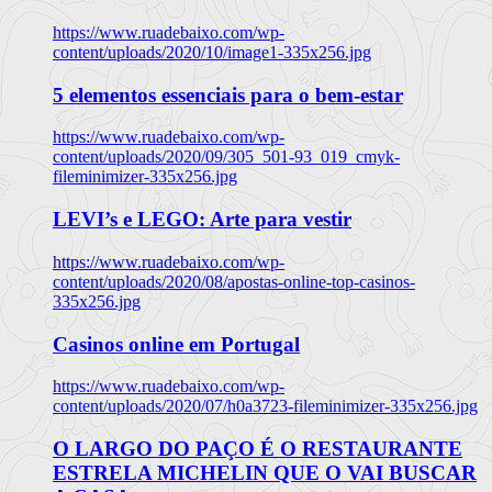
https://www.ruadebaixo.com/wp-
content/uploads/2020/10/image1-335x256.jpg
5 elementos essenciais para o bem-estar
https://www.ruadebaixo.com/wp-
content/uploads/2020/09/305_501-93_019_cmyk-
fileminimizer-335x256.jpg
LEVI’s e LEGO: Arte para vestir
https://www.ruadebaixo.com/wp-
content/uploads/2020/08/apostas-online-top-casinos-
335x256.jpg
Casinos online em Portugal
https://www.ruadebaixo.com/wp-
content/uploads/2020/07/h0a3723-fileminimizer-335x256.jpg
O LARGO DO PAÇO É O RESTAURANTE
ESTRELA MICHELIN QUE O VAI BUSCAR