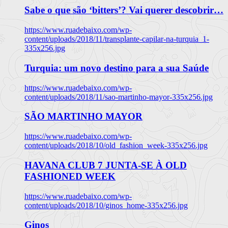
Sabe o que são ‘bitters’? Vai querer descobrir…
https://www.ruadebaixo.com/wp-
content/uploads/2018/11/transplante-capilar-na-turquia_1-
335x256.jpg
Turquia: um novo destino para a sua Saúde
https://www.ruadebaixo.com/wp-
content/uploads/2018/11/sao-martinho-mayor-335x256.jpg
SÃO MARTINHO MAYOR
https://www.ruadebaixo.com/wp-
content/uploads/2018/10/old_fashion_week-335x256.jpg
HAVANA CLUB 7 JUNTA-SE À OLD
FASHIONED WEEK
https://www.ruadebaixo.com/wp-
content/uploads/2018/10/ginos_home-335x256.jpg
Ginos