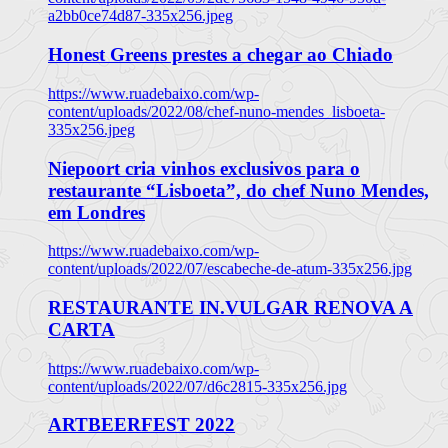
a2bb0ce74d87-335x256.jpeg
Honest Greens prestes a chegar ao Chiado
https://www.ruadebaixo.com/wp-
content/uploads/2022/08/chef-nuno-mendes_lisboeta-
335x256.jpeg
Niepoort cria vinhos exclusivos para o
restaurante “Lisboeta”, do chef Nuno Mendes,
em Londres
https://www.ruadebaixo.com/wp-
content/uploads/2022/07/escabeche-de-atum-335x256.jpg
RESTAURANTE IN.VULGAR RENOVA A
CARTA
https://www.ruadebaixo.com/wp-
content/uploads/2022/07/d6c2815-335x256.jpg
ARTBEERFEST 2022