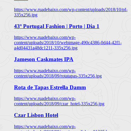
https://www.ruadebaixo.com/wp-content/uploads/2018/10/pf-
335x256.jpg
43º Portugal Fashion | Porto | Dia 1
https://www.ruadebaixo.com/wp-
content/uploads/2018/10/webimage-490c4386-0d44-42f1-
a4d04431a48dc1211-335x256.jpg
Jameson Caskmates IPA
https://www.ruadebaixo.com/wp-
content/uploads/2018/09/rotatapas-335x256.jpg
Rota de Tapas Estrella Damm
https://www.ruadebaixo.com/wp-
content/uploads/2018/09/czar_hotel-335x256.jpg
Czar Lisbon Hotel
https://www.ruadebaixo.com/wp-