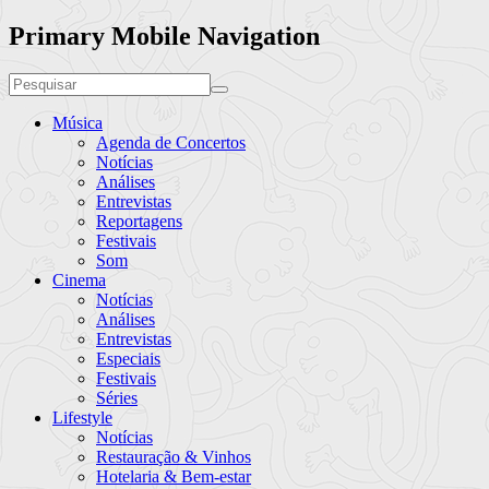
Primary Mobile Navigation
Música
Agenda de Concertos
Notícias
Análises
Entrevistas
Reportagens
Festivais
Som
Cinema
Notícias
Análises
Entrevistas
Especiais
Festivais
Séries
Lifestyle
Notícias
Restauração & Vinhos
Hotelaria & Bem-estar