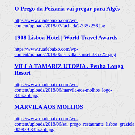
O Prego da Peixaria vai pregar para Algés
https://www.ruadebaixo.com/wp-
content/uploads/2018/07/fachada2-335x256.jpg
1908 Lisboa Hotel | World Travel Awards
https://www.ruadebaixo.com/wp-
content/uploads/2018/06/la_villa_sunset-335x256.jpg
VILLA TAMARIZ UTOPIA . Penha Longa
Resort
https://www.ruadebaixo.com/wp-
content/uploads/2018/06/marvila-aos-molhos_logo-
335x256.jpg
MARVILA AOS MOLHOS
https://www.ruadebaixo.com/wp-
content/uploads/2018/06/sai_prego_restaurante_lisboa_graziela
009839-335x256.jpg