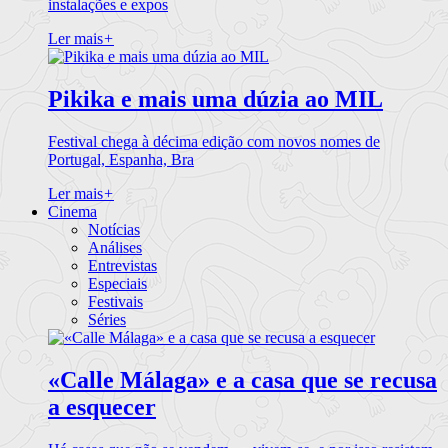
instalações e expos
Ler mais
+
Pikika e mais uma dúzia ao MIL
Festival chega à décima edição com novos nomes de
Portugal, Espanha, Bra
Ler mais
+
Cinema
Notícias
Análises
Entrevistas
Especiais
Festivais
Séries
«Calle Málaga» e a casa que se recusa
a esquecer