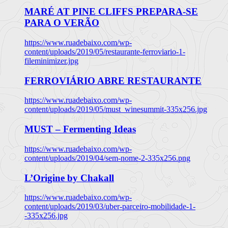
MARÉ AT PINE CLIFFS PREPARA-SE
PARA O VERÃO
https://www.ruadebaixo.com/wp-
content/uploads/2019/05/restaurante-ferroviario-1-
fileminimizer.jpg
FERROVIÁRIO ABRE RESTAURANTE
https://www.ruadebaixo.com/wp-
content/uploads/2019/05/must_winesummit-335x256.jpg
MUST – Fermenting Ideas
https://www.ruadebaixo.com/wp-
content/uploads/2019/04/sem-nome-2-335x256.png
L’Origine by Chakall
https://www.ruadebaixo.com/wp-
content/uploads/2019/03/uber-parceiro-mobilidade-1-
-335x256.jpg