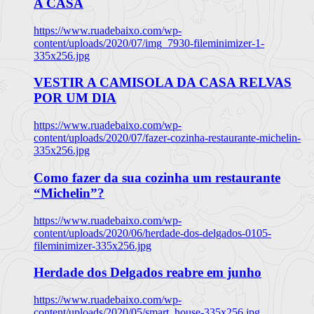
A CASA
https://www.ruadebaixo.com/wp-
content/uploads/2020/07/img_7930-fileminimizer-1-
335x256.jpg
VESTIR A CAMISOLA DA CASA RELVAS
POR UM DIA
https://www.ruadebaixo.com/wp-
content/uploads/2020/07/fazer-cozinha-restaurante-michelin-
335x256.jpg
Como fazer da sua cozinha um restaurante
“Michelin”?
https://www.ruadebaixo.com/wp-
content/uploads/2020/06/herdade-dos-delgados-0105-
fileminimizer-335x256.jpg
Herdade dos Delgados reabre em junho
https://www.ruadebaixo.com/wp-
content/uploads/2020/05/smart_house-335x256.jpg