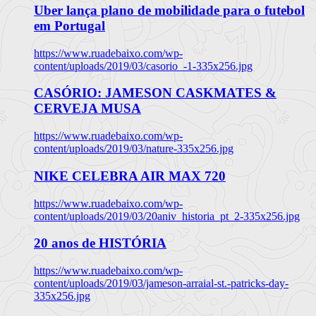
Uber lança plano de mobilidade para o futebol
em Portugal
https://www.ruadebaixo.com/wp-
content/uploads/2019/03/casorio_-1-335x256.jpg
CASÓRIO: JAMESON CASKMATES &
CERVEJA MUSA
https://www.ruadebaixo.com/wp-
content/uploads/2019/03/nature-335x256.jpg
NIKE CELEBRA AIR MAX 720
https://www.ruadebaixo.com/wp-
content/uploads/2019/03/20aniv_historia_pt_2-335x256.jpg
20 anos de HISTÓRIA
https://www.ruadebaixo.com/wp-
content/uploads/2019/03/jameson-arraial-st.-patricks-day-
335x256.jpg