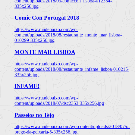
content/uploads/2018/09/comiccon_lisboa-012354-
335x256.jpg
Comic Con Portugal 2018
https://www.ruadebaixo.com/wp-
content/uploads/2018/08/restaurante_monte_mar_lisboa-
010299-335x256.jpg
MONTE MAR LISBOA
https://www.ruadebaixo.com/wp-
content/uploads/2018/08/restaurante_infame_lisboa-010215-
335x256.jpg
INFAME!
https://www.ruadebaixo.com/wp-
content/uploads/2018/07/dsc2353-335x256.jpg
Passeios no Tejo
https://www.ruadebaixo.com/wp-content/uploads/2018/07/o-
prego-da-peixaria-5-335x256.jpg