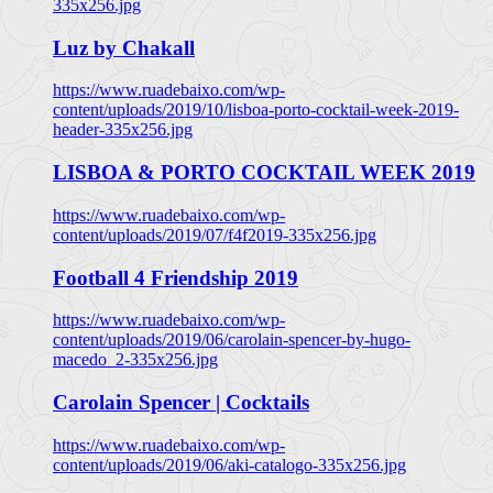
335x256.jpg
Luz by Chakall
https://www.ruadebaixo.com/wp-
content/uploads/2019/10/lisboa-porto-cocktail-week-2019-
header-335x256.jpg
LISBOA & PORTO COCKTAIL WEEK 2019
https://www.ruadebaixo.com/wp-
content/uploads/2019/07/f4f2019-335x256.jpg
Football 4 Friendship 2019
https://www.ruadebaixo.com/wp-
content/uploads/2019/06/carolain-spencer-by-hugo-
macedo_2-335x256.jpg
Carolain Spencer | Cocktails
https://www.ruadebaixo.com/wp-
content/uploads/2019/06/aki-catalogo-335x256.jpg