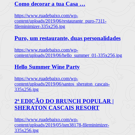
Como decorar a tua Casa …
https://www.ruadebaixo.com/wp-
content/uploads/2019/06/restaurante_puro-7311-
fileminimizer-335x256.jpg
Puro, um restaurante, duas personalidades
https://www.ruadebaixo.com/wp-
content/uploads/2019/06/hello_summer_01-335x256.jpg
Hello Summer Wine Party
https://www.ruadebaixo.com/wp-
content/uploads/2019/06/santos_sheraton_cascais-
335x256.jpg
2ª EDIÇÃO DO BRUNCH POPULAR |
SHERATON CASCAIS RESORT
https://www.ruadebaixo.com/wp-
content/uploads/2019/05/ism38178-fileminimizer-
335x256.jpg