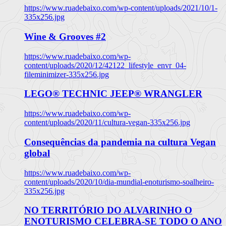
https://www.ruadebaixo.com/wp-content/uploads/2021/10/1-
335x256.jpg
Wine & Grooves #2
https://www.ruadebaixo.com/wp-
content/uploads/2020/12/42122_lifestyle_envr_04-
fileminimizer-335x256.jpg
LEGO® TECHNIC JEEP® WRANGLER
https://www.ruadebaixo.com/wp-
content/uploads/2020/11/cultura-vegan-335x256.jpg
Consequências da pandemia na cultura Vegan
global
https://www.ruadebaixo.com/wp-
content/uploads/2020/10/dia-mundial-enoturismo-soalheiro-
335x256.jpg
NO TERRITÓRIO DO ALVARINHO O
ENOTURISMO CELEBRA-SE TODO O ANO