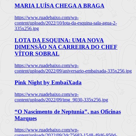
MARIA LUÍSA CHEGA A BRAGA
https://www.ruadebaixo.com/wp-
content/uploads/2022/10/lota-da-esquina-sala-agua-2-
335x256.jpg
LOTA DA ESQUINA: UMA NOVA
DIMENSÃO NA CARREIRA DO CHEF
VÍTOR SOBRAL
https://www.ruadebaixo.com/wp-
content/uploads/2022/09/aniversario-embaixada-335x256.jpg
Pink Night by EmbaiXada
https://www.ruadebaixo.com/wp-
content/uploads/2022/09/img_9030-335x256.jpg
“O Nascimento de Neptunia”, nas Oficinas
Marques
https://www.ruadebaixo.com/wp-
content/uploads/2022/09/2dc75683-1548-4946-950d-