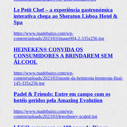
Le Petit Chef – a experiência gastronómica
interativa chega ao Sheraton Lisboa Hotel &
Spa
https://www.ruadebaixo.com/wp-
content/uploads/2023/03/image004-2-335x256.jpg
HEINEKEN® CONVIDA OS
CONSUMIDORES A BRINDAREM SEM
ÁLCOOL
https://www.ruadebaixo.com/wp-
content/uploads/2023/03/monte-da-bemposta-bemposta-final-
145-335x256.jpg
Padel & Friends: Entre em campo com os
hotéis geridos pela Amazing Evolution
https://www.ruadebaixo.com/wp-
content/uploads/2023/03/legodisney-scaled.jpg