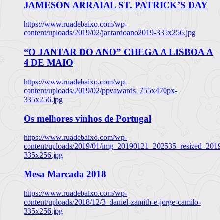
JAMESON ARRAIAL ST. PATRICK’S DAY
https://www.ruadebaixo.com/wp-
content/uploads/2019/02/jantardoano2019-335x256.jpg
“O JANTAR DO ANO” CHEGA A LISBOA A
4 DE MAIO
https://www.ruadebaixo.com/wp-
content/uploads/2019/02/ppvawards_755x470px-
335x256.jpg
Os melhores vinhos de Portugal
https://www.ruadebaixo.com/wp-
content/uploads/2019/01/img_20190121_202535_resized_20
335x256.jpg
Mesa Marcada 2018
https://www.ruadebaixo.com/wp-
content/uploads/2018/12/3_daniel-zamith-e-jorge-camilo-
335x256.jpg