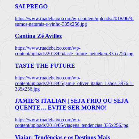
SAI PREGO
https://www.ruadebaixo.com/wp-content/uploads/2018/06/9-
sumos-naturais-e-vinho-335x256.jpg
Cantina Zé Avillez
https://www.ruadebaixo.com/wp-
content/uploads/2018/05/taste_future_heineken-335x256.jpg
TASTE THE FUTURE
https://www.ruadebaixo.com/wp-
content/uploads/2018/05/jamie_oliver_italian_lisboa-3976-1-
335x256.jpg
JAMIE’S ITALIAN | SEJA FRIO OU SEJA
QUENTE… EVITE SER MORNO!
https://www.ruadebaixo.com/wp-
content/uploads/2018/05/viagens_tendencias-335x256.jpg
Viajar: Tendências e os Destinos Mais