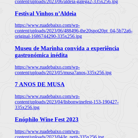
content/uploads/2023/06/aldeia-galega2-335x256.jpg
Festival Vinhos n’Aldeia
https://www.ruadebaixo.com/wp-
content/uploads/2023/06/488496-the20spot20pt_04-5b72a6-
original-1686744290-335x256.jpg
Museu de Marinha convida a experiência
gastronómica inédita
https://www.ruadebaixo.com/wp-
content/uploads/2023/05/musa7anos-335x256.jpg
7 ANOS DE MUSA
https://www.ruadebaixo.com/wp-
content/uploads/2023/04/lisbonwinefest-153-190427-
335x256.jpg
Enóphilo Wine Fest 2023
https://www.ruadebaixo.com/wp-
content/uploads/2023/04/le_petit-335x256.jpg