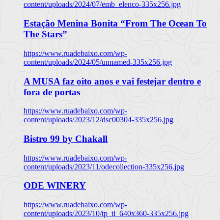
content/uploads/2024/07/emb_elenco-335x256.jpg
Estação Menina Bonita “From The Ocean To
The Stars”
https://www.ruadebaixo.com/wp-
content/uploads/2024/05/unnamed-335x256.jpg
A MUSA faz oito anos e vai festejar dentro e
fora de portas
https://www.ruadebaixo.com/wp-
content/uploads/2023/12/dsc00304-335x256.jpg
Bistro 99 by Chakall
https://www.ruadebaixo.com/wp-
content/uploads/2023/11/odecollection-335x256.jpg
ODE WINERY
https://www.ruadebaixo.com/wp-
content/uploads/2023/10/tp_tl_640x360-335x256.jpg