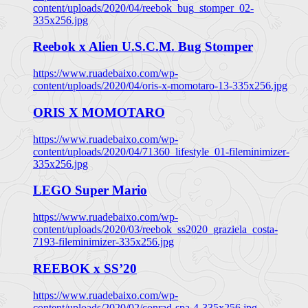
content/uploads/2020/04/reebok_bug_stomper_02-
335x256.jpg
Reebok x Alien U.S.C.M. Bug Stomper
https://www.ruadebaixo.com/wp-
content/uploads/2020/04/oris-x-momotaro-13-335x256.jpg
ORIS X MOMOTARO
https://www.ruadebaixo.com/wp-
content/uploads/2020/04/71360_lifestyle_01-fileminimizer-
335x256.jpg
LEGO Super Mario
https://www.ruadebaixo.com/wp-
content/uploads/2020/03/reebok_ss2020_graziela_costa-
7193-fileminimizer-335x256.jpg
REEBOK x SS’20
https://www.ruadebaixo.com/wp-
content/uploads/2020/02/conrad-spa-4-335x256.jpg