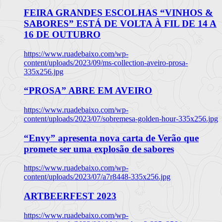
FEIRA GRANDES ESCOLHAS “VINHOS &
SABORES” ESTÁ DE VOLTA À FIL DE 14 A
16 DE OUTUBRO
https://www.ruadebaixo.com/wp-
content/uploads/2023/09/ms-collection-aveiro-prosa-
335x256.jpg
“PROSA” ABRE EM AVEIRO
https://www.ruadebaixo.com/wp-
content/uploads/2023/07/sobremesa-golden-hour-335x256.jpg
“Envy” apresenta nova carta de Verão que
promete ser uma explosão de sabores
https://www.ruadebaixo.com/wp-
content/uploads/2023/07/a7r8448-335x256.jpg
ARTBEERFEST 2023
https://www.ruadebaixo.com/wp-