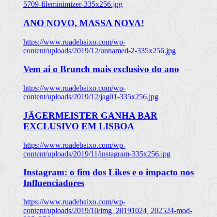
5709-fileminimizer-335x256.jpg
ANO NOVO, MASSA NOVA!
https://www.ruadebaixo.com/wp-
content/uploads/2019/12/unnamed-2-335x256.jpg
Vem ai o Brunch mais exclusivo do ano
https://www.ruadebaixo.com/wp-
content/uploads/2019/12/jag01-335x256.jpg
JÄGERMEISTER GANHA BAR
EXCLUSIVO EM LISBOA
https://www.ruadebaixo.com/wp-
content/uploads/2019/11/instagram-335x256.jpg
Instagram: o fim dos Likes e o impacto nos
Influenciadores
https://www.ruadebaixo.com/wp-
content/uploads/2019/10/img_20191024_202524-mod-