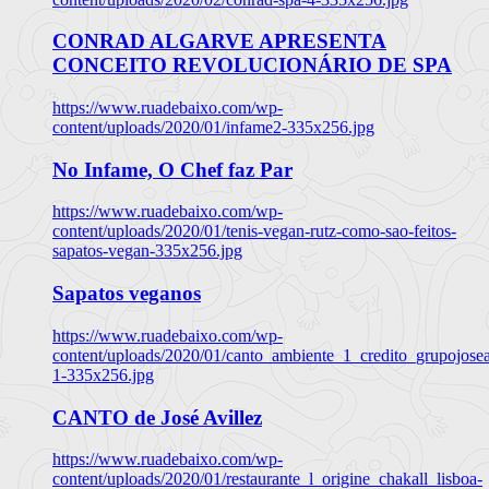
CONRAD ALGARVE APRESENTA
CONCEITO REVOLUCIONÁRIO DE SPA
https://www.ruadebaixo.com/wp-
content/uploads/2020/01/infame2-335x256.jpg
No Infame, O Chef faz Par
https://www.ruadebaixo.com/wp-
content/uploads/2020/01/tenis-vegan-rutz-como-sao-feitos-
sapatos-vegan-335x256.jpg
Sapatos veganos
https://www.ruadebaixo.com/wp-
content/uploads/2020/01/canto_ambiente_1_credito_grupojosea
1-335x256.jpg
CANTO de José Avillez
https://www.ruadebaixo.com/wp-
content/uploads/2020/01/restaurante_l_origine_chakall_lisboa-