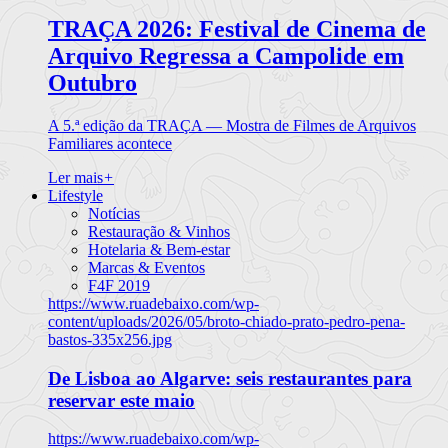
TRAÇA 2026: Festival de Cinema de
Arquivo Regressa a Campolide em
Outubro
A 5.ª edição da TRAÇA — Mostra de Filmes de Arquivos
Familiares acontece
Ler mais
+
Lifestyle
Notícias
Restauração & Vinhos
Hotelaria & Bem-estar
Marcas & Eventos
F4F 2019
https://www.ruadebaixo.com/wp-
content/uploads/2026/05/broto-chiado-prato-pedro-pena-
bastos-335x256.jpg
De Lisboa ao Algarve: seis restaurantes para
reservar este maio
https://www.ruadebaixo.com/wp-