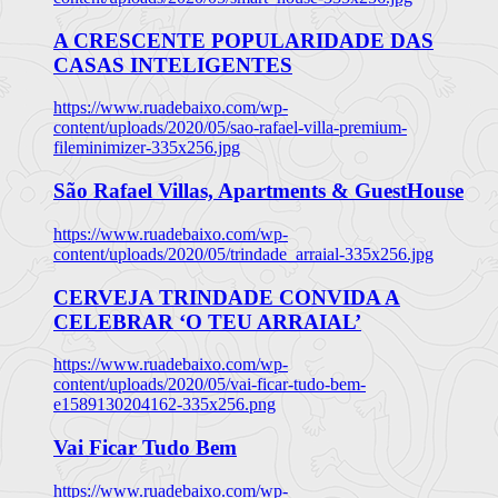
A CRESCENTE POPULARIDADE DAS
CASAS INTELIGENTES
https://www.ruadebaixo.com/wp-
content/uploads/2020/05/sao-rafael-villa-premium-
fileminimizer-335x256.jpg
São Rafael Villas, Apartments & GuestHouse
https://www.ruadebaixo.com/wp-
content/uploads/2020/05/trindade_arraial-335x256.jpg
CERVEJA TRINDADE CONVIDA A
CELEBRAR ‘O TEU ARRAIAL’
https://www.ruadebaixo.com/wp-
content/uploads/2020/05/vai-ficar-tudo-bem-
e1589130204162-335x256.png
Vai Ficar Tudo Bem
https://www.ruadebaixo.com/wp-