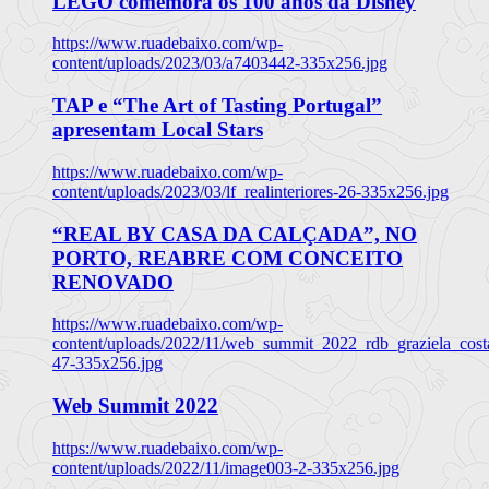
LEGO comemora os 100 anos da Disney
https://www.ruadebaixo.com/wp-
content/uploads/2023/03/a7403442-335x256.jpg
TAP e “The Art of Tasting Portugal”
apresentam Local Stars
https://www.ruadebaixo.com/wp-
content/uploads/2023/03/lf_realinteriores-26-335x256.jpg
“REAL BY CASA DA CALÇADA”, NO
PORTO, REABRE COM CONCEITO
RENOVADO
https://www.ruadebaixo.com/wp-
content/uploads/2022/11/web_summit_2022_rdb_graziela_cost
47-335x256.jpg
Web Summit 2022
https://www.ruadebaixo.com/wp-
content/uploads/2022/11/image003-2-335x256.jpg