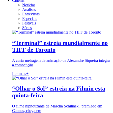
Cinema
Notícias
Análises
Entrevistas
Especiais
Festivais
Séries
“Terminal” estreia mundialmente no
TIFF de Toronto
A curta-metragem de animação de Alexandre Siqueira integra
a competição
Ler mais
+
“Olhar o Sol” estreia na Filmin esta
quinta-feira
O filme hipnotizante de Mascha Schilinski, premiado em
Cannes, chega em