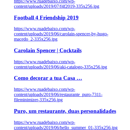
https://www.ruadebaixo.com/wp-
content/uploads/2019/07/f4f2019-335x256.jpg
Football 4 Friendship 2019
https://www.ruadebaixo.com/wp-
content/uploads/2019/06/carolain-spencer-by-hugo-
macedo_2-335x256.jpg
Carolain Spencer | Cocktails
https://www.ruadebaixo.com/wp-
content/uploads/2019/06/aki-catalogo-335x256.jpg
Como decorar a tua Casa …
https://www.ruadebaixo.com/wp-
content/uploads/2019/06/restaurante_puro-7311-
fileminimizer-335x256.jpg
Puro, um restaurante, duas personalidades
https://www.ruadebaixo.com/wp-
content/uploads/2019/06/hello_summer_01-335x256.jpg