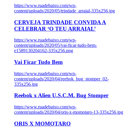
https://www.ruadebaixo.com/wp-
content/uploads/2020/05/trindade_arraial-335x256.jpg
CERVEJA TRINDADE CONVIDA A
CELEBRAR ‘O TEU ARRAIAL’
https://www.ruadebaixo.com/wp-
content/uploads/2020/05/vai-ficar-tudo-bem-
e1589130204162-335x256.png
Vai Ficar Tudo Bem
https://www.ruadebaixo.com/wp-
content/uploads/2020/04/reebok_bug_stomper_02-
335x256.jpg
Reebok x Alien U.S.C.M. Bug Stomper
https://www.ruadebaixo.com/wp-
content/uploads/2020/04/oris-x-momotaro-13-335x256.jpg
ORIS X MOMOTARO