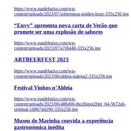
https://www.ruadebaixo.com/wp-
content/uploads/2023/07/sobremesa-golden-hour-335x256.jpg
“Envy” apresenta nova carta de Verão que
promete ser uma explosão de sabores
https://www.ruadebaixo.com/wp-
content/uploads/2023/07/a7r8448-335x256.jpg
ARTBEERFEST 2023
https://www.ruadebaixo.com/wp-
content/uploads/2023/06/aldeia-galega2-335x256.jpg
Festival Vinhos n’Aldeia
https://www.ruadebaixo.com/wp-
content/uploads/2023/06/488496-the20spot20pt_04-5b72a6-
original-1686744290-335x256.jpg
Museu de Marinha convida a experiência
gastronómica inédita