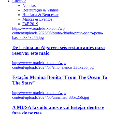
Lifestyle
Notícias
Restauração & Vinhos
Hotelaria & Bem-estar
Marcas & Eventos
F4F 2019
https://www.ruadebaixo.com/wp-
content/uploads/2026/05/broto-chiado-prato-pedro-pena-
bastos-335x256.jpg
De Lisboa ao Algarve: seis restaurantes para
reservar este maio
https://www.ruadebaixo.com/wp-
content/uploads/2024/07/emb_elenco-335x256.jpg
Estação Menina Bonita “From The Ocean To
The Stars”
https://www.ruadebaixo.com/wp-
content/uploads/2024/05/unnamed-335x256.jpg
A MUSA faz oito anos e vai festejar dentro e
fora de portas