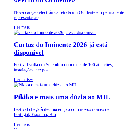
«Perfil do Ocidente»
Nova canção electrónica retrata um Ocidente em permanente
representação,
Ler mais
+
Cartaz do Iminente 2026 já está
disponível
Festival volta em Setembro com mais de 100 atuações,
instalações e expos
Ler mais
+
Pikika e mais uma dúzia ao MIL
Festival chega à décima edição com novos nomes de
Portugal, Espanha, Bra
Ler mais
+