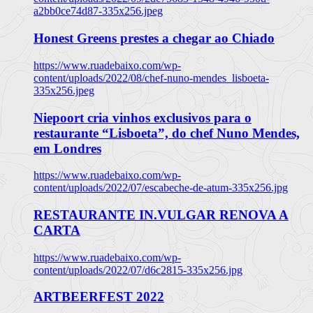
a2bb0ce74d87-335x256.jpeg
Honest Greens prestes a chegar ao Chiado
https://www.ruadebaixo.com/wp-
content/uploads/2022/08/chef-nuno-mendes_lisboeta-
335x256.jpeg
Niepoort cria vinhos exclusivos para o
restaurante “Lisboeta”, do chef Nuno Mendes,
em Londres
https://www.ruadebaixo.com/wp-
content/uploads/2022/07/escabeche-de-atum-335x256.jpg
RESTAURANTE IN.VULGAR RENOVA A
CARTA
https://www.ruadebaixo.com/wp-
content/uploads/2022/07/d6c2815-335x256.jpg
ARTBEERFEST 2022