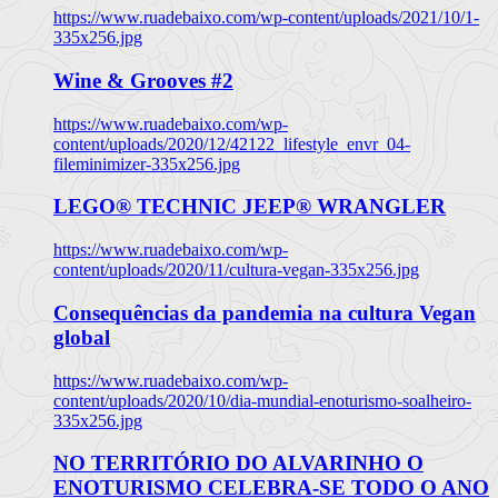
https://www.ruadebaixo.com/wp-content/uploads/2021/10/1-
335x256.jpg
Wine & Grooves #2
https://www.ruadebaixo.com/wp-
content/uploads/2020/12/42122_lifestyle_envr_04-
fileminimizer-335x256.jpg
LEGO® TECHNIC JEEP® WRANGLER
https://www.ruadebaixo.com/wp-
content/uploads/2020/11/cultura-vegan-335x256.jpg
Consequências da pandemia na cultura Vegan
global
https://www.ruadebaixo.com/wp-
content/uploads/2020/10/dia-mundial-enoturismo-soalheiro-
335x256.jpg
NO TERRITÓRIO DO ALVARINHO O
ENOTURISMO CELEBRA-SE TODO O ANO