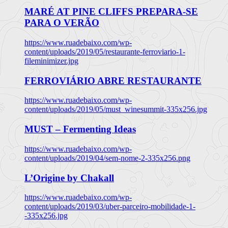
MARÉ AT PINE CLIFFS PREPARA-SE
PARA O VERÃO
https://www.ruadebaixo.com/wp-
content/uploads/2019/05/restaurante-ferroviario-1-
fileminimizer.jpg
FERROVIÁRIO ABRE RESTAURANTE
https://www.ruadebaixo.com/wp-
content/uploads/2019/05/must_winesummit-335x256.jpg
MUST – Fermenting Ideas
https://www.ruadebaixo.com/wp-
content/uploads/2019/04/sem-nome-2-335x256.png
L’Origine by Chakall
https://www.ruadebaixo.com/wp-
content/uploads/2019/03/uber-parceiro-mobilidade-1-
-335x256.jpg