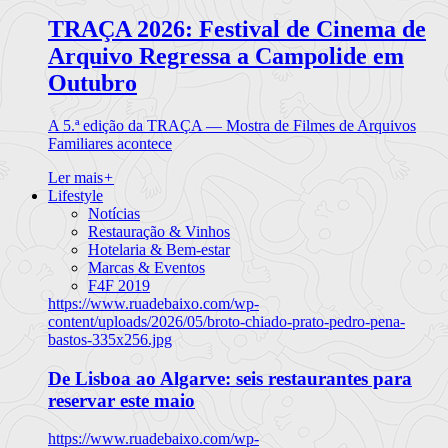
TRAÇA 2026: Festival de Cinema de
Arquivo Regressa a Campolide em
Outubro
A 5.ª edição da TRAÇA — Mostra de Filmes de Arquivos
Familiares acontece
Ler mais
+
Lifestyle
Notícias
Restauração & Vinhos
Hotelaria & Bem-estar
Marcas & Eventos
F4F 2019
https://www.ruadebaixo.com/wp-
content/uploads/2026/05/broto-chiado-prato-pedro-pena-
bastos-335x256.jpg
De Lisboa ao Algarve: seis restaurantes para
reservar este maio
https://www.ruadebaixo.com/wp-