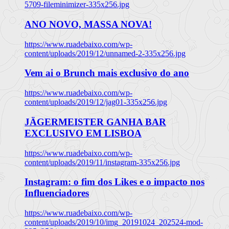
5709-fileminimizer-335x256.jpg
ANO NOVO, MASSA NOVA!
https://www.ruadebaixo.com/wp-
content/uploads/2019/12/unnamed-2-335x256.jpg
Vem ai o Brunch mais exclusivo do ano
https://www.ruadebaixo.com/wp-
content/uploads/2019/12/jag01-335x256.jpg
JÄGERMEISTER GANHA BAR
EXCLUSIVO EM LISBOA
https://www.ruadebaixo.com/wp-
content/uploads/2019/11/instagram-335x256.jpg
Instagram: o fim dos Likes e o impacto nos
Influenciadores
https://www.ruadebaixo.com/wp-
content/uploads/2019/10/img_20191024_202524-mod-