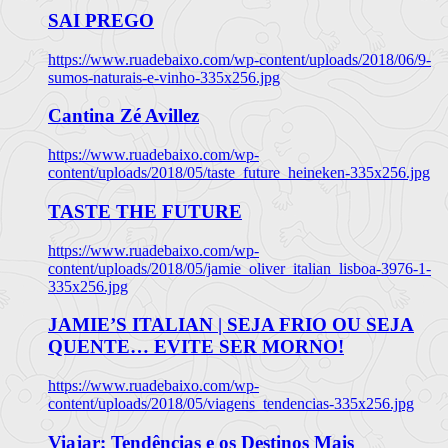
SAI PREGO
https://www.ruadebaixo.com/wp-content/uploads/2018/06/9-
sumos-naturais-e-vinho-335x256.jpg
Cantina Zé Avillez
https://www.ruadebaixo.com/wp-
content/uploads/2018/05/taste_future_heineken-335x256.jpg
TASTE THE FUTURE
https://www.ruadebaixo.com/wp-
content/uploads/2018/05/jamie_oliver_italian_lisboa-3976-1-
335x256.jpg
JAMIE’S ITALIAN | SEJA FRIO OU SEJA
QUENTE… EVITE SER MORNO!
https://www.ruadebaixo.com/wp-
content/uploads/2018/05/viagens_tendencias-335x256.jpg
Viajar: Tendências e os Destinos Mais