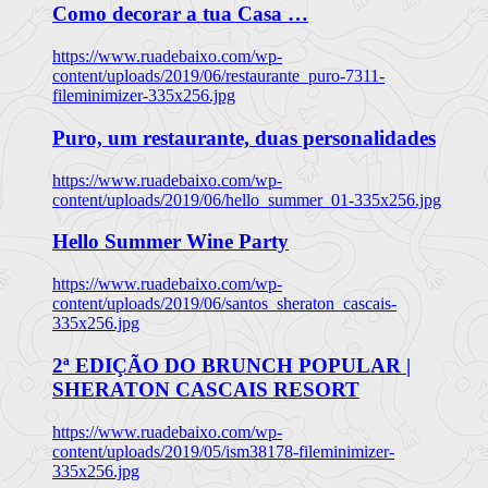
Como decorar a tua Casa …
https://www.ruadebaixo.com/wp-
content/uploads/2019/06/restaurante_puro-7311-
fileminimizer-335x256.jpg
Puro, um restaurante, duas personalidades
https://www.ruadebaixo.com/wp-
content/uploads/2019/06/hello_summer_01-335x256.jpg
Hello Summer Wine Party
https://www.ruadebaixo.com/wp-
content/uploads/2019/06/santos_sheraton_cascais-
335x256.jpg
2ª EDIÇÃO DO BRUNCH POPULAR |
SHERATON CASCAIS RESORT
https://www.ruadebaixo.com/wp-
content/uploads/2019/05/ism38178-fileminimizer-
335x256.jpg