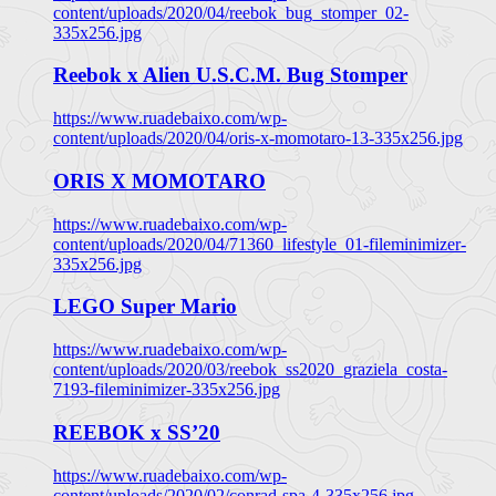
content/uploads/2020/04/reebok_bug_stomper_02-
335x256.jpg
Reebok x Alien U.S.C.M. Bug Stomper
https://www.ruadebaixo.com/wp-
content/uploads/2020/04/oris-x-momotaro-13-335x256.jpg
ORIS X MOMOTARO
https://www.ruadebaixo.com/wp-
content/uploads/2020/04/71360_lifestyle_01-fileminimizer-
335x256.jpg
LEGO Super Mario
https://www.ruadebaixo.com/wp-
content/uploads/2020/03/reebok_ss2020_graziela_costa-
7193-fileminimizer-335x256.jpg
REEBOK x SS’20
https://www.ruadebaixo.com/wp-
content/uploads/2020/02/conrad-spa-4-335x256.jpg