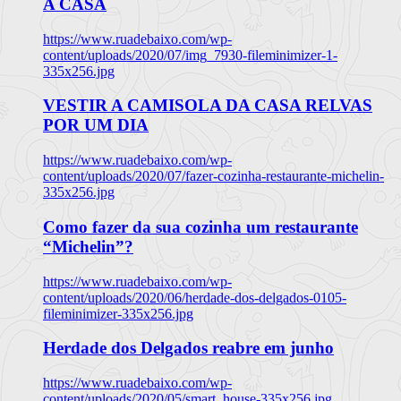
A CASA
https://www.ruadebaixo.com/wp-
content/uploads/2020/07/img_7930-fileminimizer-1-
335x256.jpg
VESTIR A CAMISOLA DA CASA RELVAS
POR UM DIA
https://www.ruadebaixo.com/wp-
content/uploads/2020/07/fazer-cozinha-restaurante-michelin-
335x256.jpg
Como fazer da sua cozinha um restaurante
“Michelin”?
https://www.ruadebaixo.com/wp-
content/uploads/2020/06/herdade-dos-delgados-0105-
fileminimizer-335x256.jpg
Herdade dos Delgados reabre em junho
https://www.ruadebaixo.com/wp-
content/uploads/2020/05/smart_house-335x256.jpg