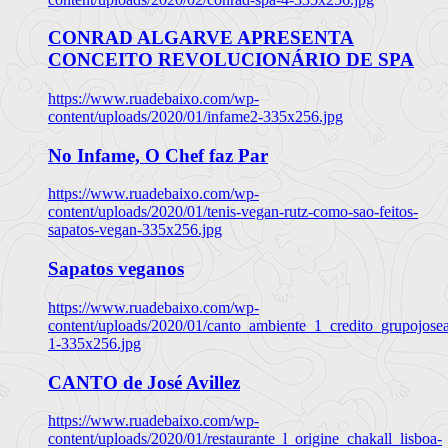
CONRAD ALGARVE APRESENTA
CONCEITO REVOLUCIONÁRIO DE SPA
https://www.ruadebaixo.com/wp-
content/uploads/2020/01/infame2-335x256.jpg
No Infame, O Chef faz Par
https://www.ruadebaixo.com/wp-
content/uploads/2020/01/tenis-vegan-rutz-como-sao-feitos-
sapatos-vegan-335x256.jpg
Sapatos veganos
https://www.ruadebaixo.com/wp-
content/uploads/2020/01/canto_ambiente_1_credito_grupojosea
1-335x256.jpg
CANTO de José Avillez
https://www.ruadebaixo.com/wp-
content/uploads/2020/01/restaurante_l_origine_chakall_lisboa-