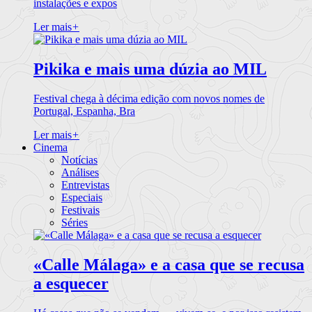
instalações e expos
Ler mais
+
Pikika e mais uma dúzia ao MIL
Festival chega à décima edição com novos nomes de
Portugal, Espanha, Bra
Ler mais
+
Cinema
Notícias
Análises
Entrevistas
Especiais
Festivais
Séries
«Calle Málaga» e a casa que se recusa
a esquecer