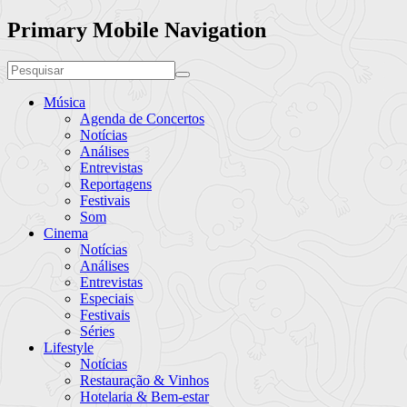
Primary Mobile Navigation
Música
Agenda de Concertos
Notícias
Análises
Entrevistas
Reportagens
Festivais
Som
Cinema
Notícias
Análises
Entrevistas
Especiais
Festivais
Séries
Lifestyle
Notícias
Restauração & Vinhos
Hotelaria & Bem-estar