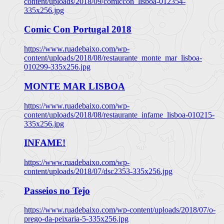
content/uploads/2018/09/comiccon_lisboa-012354-
335x256.jpg
Comic Con Portugal 2018
https://www.ruadebaixo.com/wp-
content/uploads/2018/08/restaurante_monte_mar_lisboa-
010299-335x256.jpg
MONTE MAR LISBOA
https://www.ruadebaixo.com/wp-
content/uploads/2018/08/restaurante_infame_lisboa-010215-
335x256.jpg
INFAME!
https://www.ruadebaixo.com/wp-
content/uploads/2018/07/dsc2353-335x256.jpg
Passeios no Tejo
https://www.ruadebaixo.com/wp-content/uploads/2018/07/o-
prego-da-peixaria-5-335x256.jpg