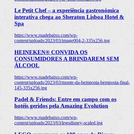
Le Petit Chef – a experiência gastronómica
interativa chega ao Sheraton Lisboa Hotel &
Spa
https://www.ruadebaixo.com/wp-
content/uploads/2023/03/image004-2-335x256.jpg
HEINEKEN® CONVIDA OS
CONSUMIDORES A BRINDAREM SEM
ÁLCOOL
https://www.ruadebaixo.com/wp-
content/uploads/2023/03/monte-da-bemposta-bemposta-final-
145-335x256.jpg
Padel & Friends: Entre em campo com os
hotéis geridos pela Amazing Evolution
https://www.ruadebaixo.com/wp-
content/uploads/2023/03/legodisney-scaled.jpg