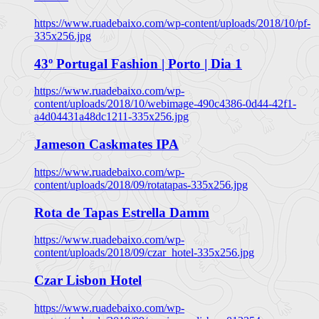
https://www.ruadebaixo.com/wp-content/uploads/2018/10/pf-
335x256.jpg
43º Portugal Fashion | Porto | Dia 1
https://www.ruadebaixo.com/wp-
content/uploads/2018/10/webimage-490c4386-0d44-42f1-
a4d04431a48dc1211-335x256.jpg
Jameson Caskmates IPA
https://www.ruadebaixo.com/wp-
content/uploads/2018/09/rotatapas-335x256.jpg
Rota de Tapas Estrella Damm
https://www.ruadebaixo.com/wp-
content/uploads/2018/09/czar_hotel-335x256.jpg
Czar Lisbon Hotel
https://www.ruadebaixo.com/wp-