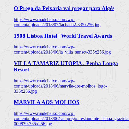
O Prego da Peixaria vai pregar para Algés
https://www.ruadebaixo.com/wp-
content/uploads/2018/07/fachada2-335x256.jpg
1908 Lisboa Hotel | World Travel Awards
https://www.ruadebaixo.com/wp-
content/uploads/2018/06/la_villa_sunset-335x256.jpg
VILLA TAMARIZ UTOPIA . Penha Longa
Resort
https://www.ruadebaixo.com/wp-
content/uploads/2018/06/marvila-aos-molhos_logo-
335x256.jpg
MARVILA AOS MOLHOS
https://www.ruadebaixo.com/wp-
content/uploads/2018/06/sai_prego_restaurante_lisboa_graziela
009839-335x256.jpg