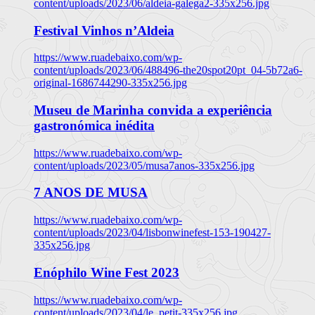
content/uploads/2023/06/aldeia-galega2-335x256.jpg
Festival Vinhos n’Aldeia
https://www.ruadebaixo.com/wp-
content/uploads/2023/06/488496-the20spot20pt_04-5b72a6-
original-1686744290-335x256.jpg
Museu de Marinha convida a experiência
gastronómica inédita
https://www.ruadebaixo.com/wp-
content/uploads/2023/05/musa7anos-335x256.jpg
7 ANOS DE MUSA
https://www.ruadebaixo.com/wp-
content/uploads/2023/04/lisbonwinefest-153-190427-
335x256.jpg
Enóphilo Wine Fest 2023
https://www.ruadebaixo.com/wp-
content/uploads/2023/04/le_petit-335x256.jpg