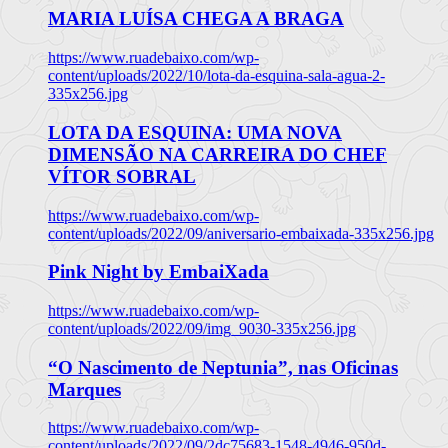
MARIA LUÍSA CHEGA A BRAGA
https://www.ruadebaixo.com/wp-
content/uploads/2022/10/lota-da-esquina-sala-agua-2-
335x256.jpg
LOTA DA ESQUINA: UMA NOVA
DIMENSÃO NA CARREIRA DO CHEF
VÍTOR SOBRAL
https://www.ruadebaixo.com/wp-
content/uploads/2022/09/aniversario-embaixada-335x256.jpg
Pink Night by EmbaiXada
https://www.ruadebaixo.com/wp-
content/uploads/2022/09/img_9030-335x256.jpg
“O Nascimento de Neptunia”, nas Oficinas
Marques
https://www.ruadebaixo.com/wp-
content/uploads/2022/09/2dc75683-1548-4946-950d-