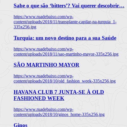
Sabe o que são ‘bitters’? Vai querer descobrir…
https://www.ruadebaixo.com/wp-
content/uploads/2018/11/transplante-capilar-na-turquia_1-
335x256.jpg
Turquia: um novo destino para a sua Saúde
https://www.ruadebaixo.com/wp-
content/uploads/2018/11/sao-martinho-mayor-335x256.jpg
SÃO MARTINHO MAYOR
https://www.ruadebaixo.com/wp-
content/uploads/2018/10/old_fashion_week-335x256.jpg
HAVANA CLUB 7 JUNTA-SE À OLD
FASHIONED WEEK
https://www.ruadebaixo.com/wp-
content/uploads/2018/10/ginos_home-335x256.jpg
Ginos