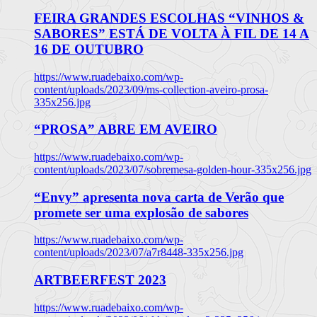
FEIRA GRANDES ESCOLHAS “VINHOS &
SABORES” ESTÁ DE VOLTA À FIL DE 14 A
16 DE OUTUBRO
https://www.ruadebaixo.com/wp-
content/uploads/2023/09/ms-collection-aveiro-prosa-
335x256.jpg
“PROSA” ABRE EM AVEIRO
https://www.ruadebaixo.com/wp-
content/uploads/2023/07/sobremesa-golden-hour-335x256.jpg
“Envy” apresenta nova carta de Verão que
promete ser uma explosão de sabores
https://www.ruadebaixo.com/wp-
content/uploads/2023/07/a7r8448-335x256.jpg
ARTBEERFEST 2023
https://www.ruadebaixo.com/wp-