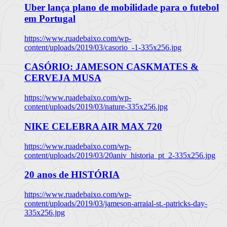
Uber lança plano de mobilidade para o futebol
em Portugal
https://www.ruadebaixo.com/wp-
content/uploads/2019/03/casorio_-1-335x256.jpg
CASÓRIO: JAMESON CASKMATES &
CERVEJA MUSA
https://www.ruadebaixo.com/wp-
content/uploads/2019/03/nature-335x256.jpg
NIKE CELEBRA AIR MAX 720
https://www.ruadebaixo.com/wp-
content/uploads/2019/03/20aniv_historia_pt_2-335x256.jpg
20 anos de HISTÓRIA
https://www.ruadebaixo.com/wp-
content/uploads/2019/03/jameson-arraial-st.-patricks-day-
335x256.jpg