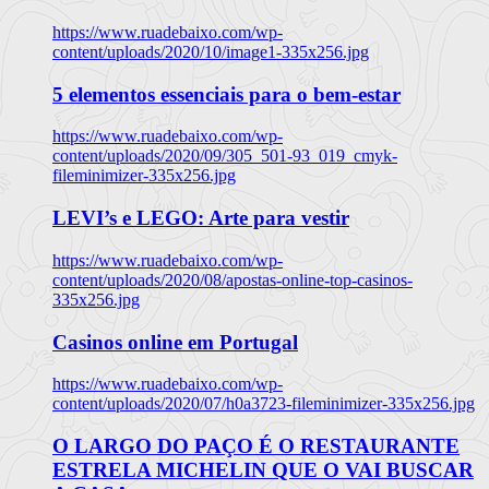
https://www.ruadebaixo.com/wp-
content/uploads/2020/10/image1-335x256.jpg
5 elementos essenciais para o bem-estar
https://www.ruadebaixo.com/wp-
content/uploads/2020/09/305_501-93_019_cmyk-
fileminimizer-335x256.jpg
LEVI’s e LEGO: Arte para vestir
https://www.ruadebaixo.com/wp-
content/uploads/2020/08/apostas-online-top-casinos-
335x256.jpg
Casinos online em Portugal
https://www.ruadebaixo.com/wp-
content/uploads/2020/07/h0a3723-fileminimizer-335x256.jpg
O LARGO DO PAÇO É O RESTAURANTE
ESTRELA MICHELIN QUE O VAI BUSCAR