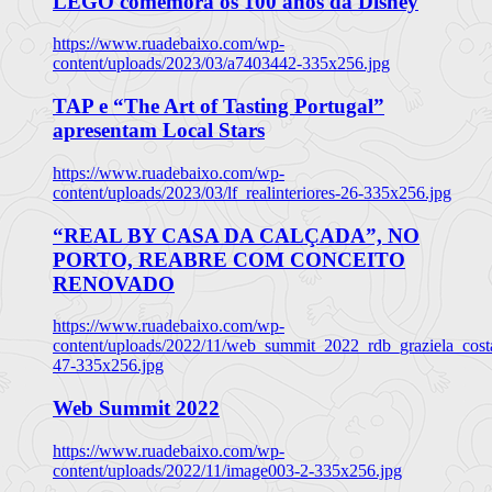
LEGO comemora os 100 anos da Disney
https://www.ruadebaixo.com/wp-
content/uploads/2023/03/a7403442-335x256.jpg
TAP e “The Art of Tasting Portugal”
apresentam Local Stars
https://www.ruadebaixo.com/wp-
content/uploads/2023/03/lf_realinteriores-26-335x256.jpg
“REAL BY CASA DA CALÇADA”, NO
PORTO, REABRE COM CONCEITO
RENOVADO
https://www.ruadebaixo.com/wp-
content/uploads/2022/11/web_summit_2022_rdb_graziela_cost
47-335x256.jpg
Web Summit 2022
https://www.ruadebaixo.com/wp-
content/uploads/2022/11/image003-2-335x256.jpg