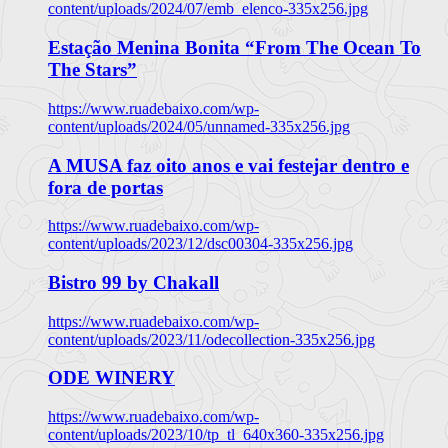
content/uploads/2024/07/emb_elenco-335x256.jpg
Estação Menina Bonita “From The Ocean To
The Stars”
https://www.ruadebaixo.com/wp-
content/uploads/2024/05/unnamed-335x256.jpg
A MUSA faz oito anos e vai festejar dentro e
fora de portas
https://www.ruadebaixo.com/wp-
content/uploads/2023/12/dsc00304-335x256.jpg
Bistro 99 by Chakall
https://www.ruadebaixo.com/wp-
content/uploads/2023/11/odecollection-335x256.jpg
ODE WINERY
https://www.ruadebaixo.com/wp-
content/uploads/2023/10/tp_tl_640x360-335x256.jpg