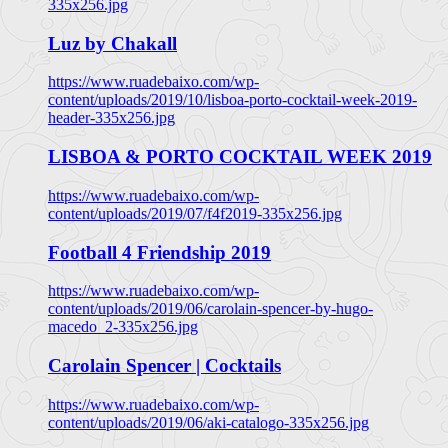
335x256.jpg
Luz by Chakall
https://www.ruadebaixo.com/wp-
content/uploads/2019/10/lisboa-porto-cocktail-week-2019-
header-335x256.jpg
LISBOA & PORTO COCKTAIL WEEK 2019
https://www.ruadebaixo.com/wp-
content/uploads/2019/07/f4f2019-335x256.jpg
Football 4 Friendship 2019
https://www.ruadebaixo.com/wp-
content/uploads/2019/06/carolain-spencer-by-hugo-
macedo_2-335x256.jpg
Carolain Spencer | Cocktails
https://www.ruadebaixo.com/wp-
content/uploads/2019/06/aki-catalogo-335x256.jpg