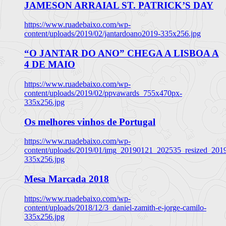
JAMESON ARRAIAL ST. PATRICK’S DAY
https://www.ruadebaixo.com/wp-
content/uploads/2019/02/jantardoano2019-335x256.jpg
“O JANTAR DO ANO” CHEGA A LISBOA A
4 DE MAIO
https://www.ruadebaixo.com/wp-
content/uploads/2019/02/ppvawards_755x470px-
335x256.jpg
Os melhores vinhos de Portugal
https://www.ruadebaixo.com/wp-
content/uploads/2019/01/img_20190121_202535_resized_20
335x256.jpg
Mesa Marcada 2018
https://www.ruadebaixo.com/wp-
content/uploads/2018/12/3_daniel-zamith-e-jorge-camilo-
335x256.jpg