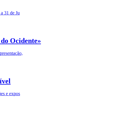
 a 31 de Ju
 do Ocidente»
presentação,
ível
ões e expos