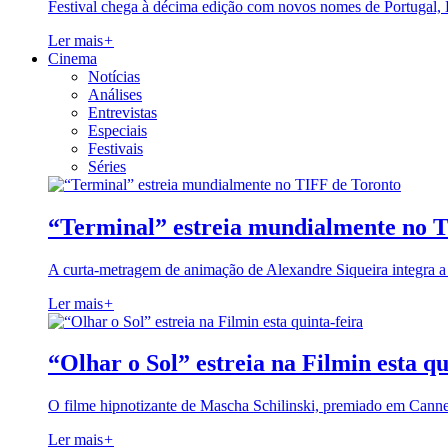
Festival chega à décima edição com novos nomes de Portugal,
Ler mais
+
Cinema
Notícias
Análises
Entrevistas
Especiais
Festivais
Séries
“Terminal” estreia mundialmente no 
A curta-metragem de animação de Alexandre Siqueira integra 
Ler mais
+
“Olhar o Sol” estreia na Filmin esta qu
O filme hipnotizante de Mascha Schilinski, premiado em Cann
Ler mais
+