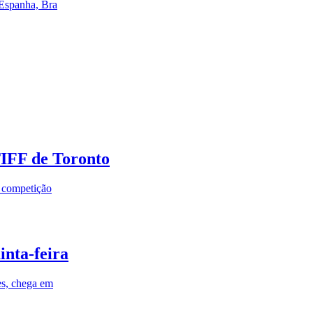
 Espanha, Bra
TIFF de Toronto
a competição
inta-feira
es, chega em