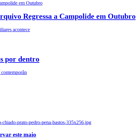
rquivo Regressa a Campolide em Outubro
iares acontece
os por dentro
s contemporân
o-chiado-prato-pedro-pena-bastos-335x256.jpg
ervar este maio