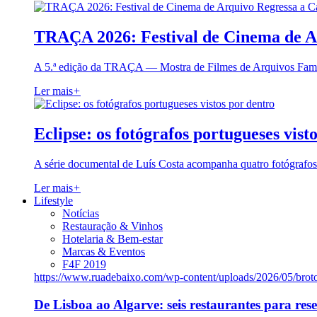
TRAÇA 2026: Festival de Cinema de A
A 5.ª edição da TRAÇA — Mostra de Filmes de Arquivos Famil
Ler mais
+
Eclipse: os fotógrafos portugueses vist
A série documental de Luís Costa acompanha quatro fotógrafo
Ler mais
+
Lifestyle
Notícias
Restauração & Vinhos
Hotelaria & Bem-estar
Marcas & Eventos
F4F 2019
https://www.ruadebaixo.com/wp-content/uploads/2026/05/brot
De Lisboa ao Algarve: seis restaurantes para res