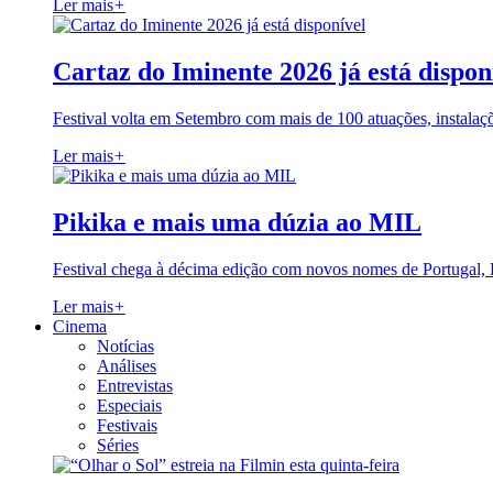
Ler mais
+
Cartaz do Iminente 2026 já está dispon
Festival volta em Setembro com mais de 100 atuações, instalaç
Ler mais
+
Pikika e mais uma dúzia ao MIL
Festival chega à décima edição com novos nomes de Portugal,
Ler mais
+
Cinema
Notícias
Análises
Entrevistas
Especiais
Festivais
Séries