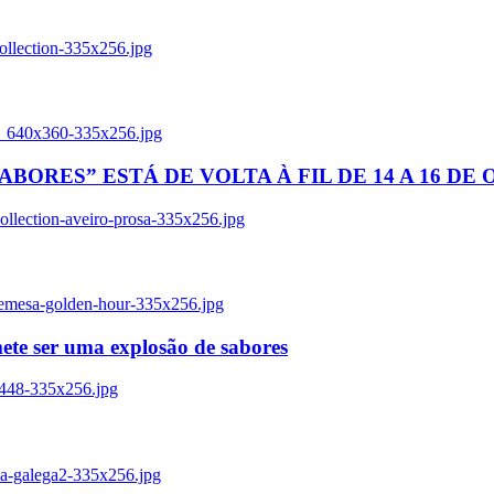
ollection-335x256.jpg
tl_640x360-335x256.jpg
BORES” ESTÁ DE VOLTA À FIL DE 14 A 16 DE
llection-aveiro-prosa-335x256.jpg
remesa-golden-hour-335x256.jpg
ete ser uma explosão de sabores
8448-335x256.jpg
ia-galega2-335x256.jpg