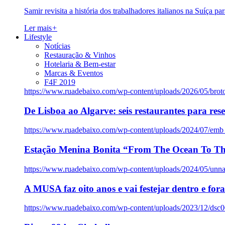
Samir revisita a história dos trabalhadores italianos na Suíça pa
Ler mais
+
Lifestyle
Notícias
Restauração & Vinhos
Hotelaria & Bem-estar
Marcas & Eventos
F4F 2019
https://www.ruadebaixo.com/wp-content/uploads/2026/05/brot
De Lisboa ao Algarve: seis restaurantes para res
https://www.ruadebaixo.com/wp-content/uploads/2024/07/emb
Estação Menina Bonita “From The Ocean To Th
https://www.ruadebaixo.com/wp-content/uploads/2024/05/un
A MUSA faz oito anos e vai festejar dentro e fora
https://www.ruadebaixo.com/wp-content/uploads/2023/12/dsc