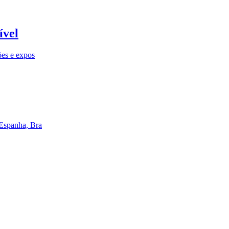
ível
ões e expos
 Espanha, Bra