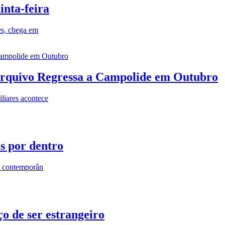
inta-feira
es, chega em
rquivo Regressa a Campolide em Outubro
iares acontece
os por dentro
s contemporân
o de ser estrangeiro