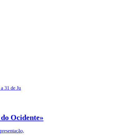
 a 31 de Ju
 do Ocidente»
presentação,