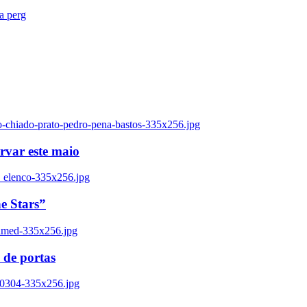
ra perg
o-chiado-prato-pedro-pena-bastos-335x256.jpg
ervar este maio
_elenco-335x256.jpg
e Stars”
named-335x256.jpg
 de portas
00304-335x256.jpg