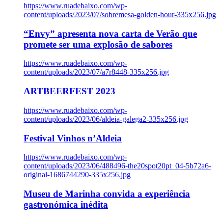
https://www.ruadebaixo.com/wp-
content/uploads/2023/07/sobremesa-golden-hour-335x256.jpg
“Envy” apresenta nova carta de Verão que
promete ser uma explosão de sabores
https://www.ruadebaixo.com/wp-
content/uploads/2023/07/a7r8448-335x256.jpg
ARTBEERFEST 2023
https://www.ruadebaixo.com/wp-
content/uploads/2023/06/aldeia-galega2-335x256.jpg
Festival Vinhos n’Aldeia
https://www.ruadebaixo.com/wp-
content/uploads/2023/06/488496-the20spot20pt_04-5b72a6-
original-1686744290-335x256.jpg
Museu de Marinha convida a experiência
gastronómica inédita