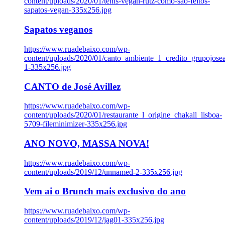
content/uploads/2020/01/tenis-vegan-rutz-como-sao-feitos-
sapatos-vegan-335x256.jpg
Sapatos veganos
https://www.ruadebaixo.com/wp-
content/uploads/2020/01/canto_ambiente_1_credito_grupojosea
1-335x256.jpg
CANTO de José Avillez
https://www.ruadebaixo.com/wp-
content/uploads/2020/01/restaurante_l_origine_chakall_lisboa-
5709-fileminimizer-335x256.jpg
ANO NOVO, MASSA NOVA!
https://www.ruadebaixo.com/wp-
content/uploads/2019/12/unnamed-2-335x256.jpg
Vem ai o Brunch mais exclusivo do ano
https://www.ruadebaixo.com/wp-
content/uploads/2019/12/jag01-335x256.jpg