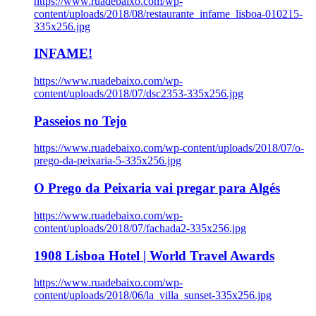
https://www.ruadebaixo.com/wp-
content/uploads/2018/08/restaurante_infame_lisboa-010215-
335x256.jpg
INFAME!
https://www.ruadebaixo.com/wp-
content/uploads/2018/07/dsc2353-335x256.jpg
Passeios no Tejo
https://www.ruadebaixo.com/wp-content/uploads/2018/07/o-
prego-da-peixaria-5-335x256.jpg
O Prego da Peixaria vai pregar para Algés
https://www.ruadebaixo.com/wp-
content/uploads/2018/07/fachada2-335x256.jpg
1908 Lisboa Hotel | World Travel Awards
https://www.ruadebaixo.com/wp-
content/uploads/2018/06/la_villa_sunset-335x256.jpg