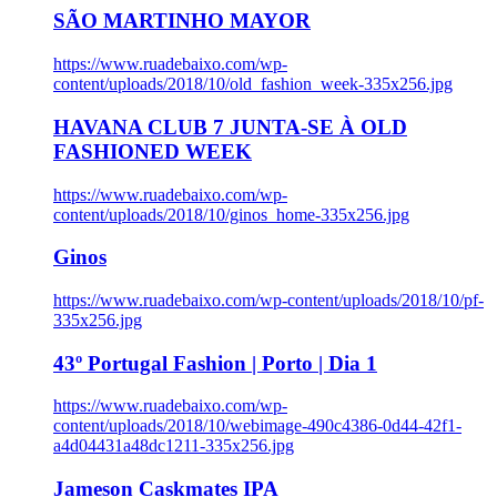
SÃO MARTINHO MAYOR
https://www.ruadebaixo.com/wp-
content/uploads/2018/10/old_fashion_week-335x256.jpg
HAVANA CLUB 7 JUNTA-SE À OLD
FASHIONED WEEK
https://www.ruadebaixo.com/wp-
content/uploads/2018/10/ginos_home-335x256.jpg
Ginos
https://www.ruadebaixo.com/wp-content/uploads/2018/10/pf-
335x256.jpg
43º Portugal Fashion | Porto | Dia 1
https://www.ruadebaixo.com/wp-
content/uploads/2018/10/webimage-490c4386-0d44-42f1-
a4d04431a48dc1211-335x256.jpg
Jameson Caskmates IPA