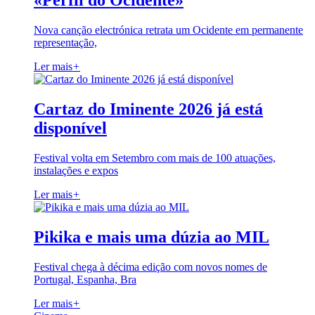
«Perfil do Ocidente»
Nova canção electrónica retrata um Ocidente em permanente
representação,
Ler mais
+
Cartaz do Iminente 2026 já está
disponível
Festival volta em Setembro com mais de 100 atuações,
instalações e expos
Ler mais
+
Pikika e mais uma dúzia ao MIL
Festival chega à décima edição com novos nomes de
Portugal, Espanha, Bra
Ler mais
+