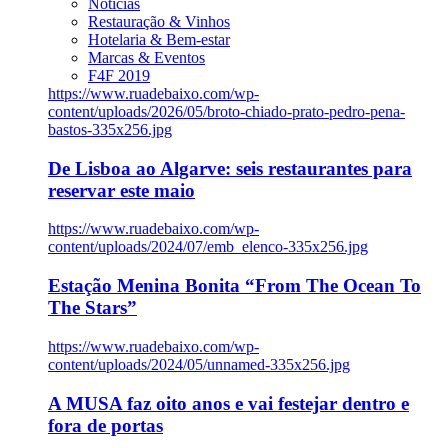
Notícias
Restauração & Vinhos
Hotelaria & Bem-estar
Marcas & Eventos
F4F 2019
https://www.ruadebaixo.com/wp-
content/uploads/2026/05/broto-chiado-prato-pedro-pena-
bastos-335x256.jpg
De Lisboa ao Algarve: seis restaurantes para
reservar este maio
https://www.ruadebaixo.com/wp-
content/uploads/2024/07/emb_elenco-335x256.jpg
Estação Menina Bonita “From The Ocean To
The Stars”
https://www.ruadebaixo.com/wp-
content/uploads/2024/05/unnamed-335x256.jpg
A MUSA faz oito anos e vai festejar dentro e
fora de portas