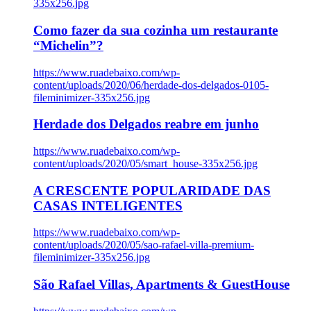
335x256.jpg
Como fazer da sua cozinha um restaurante
“Michelin”?
https://www.ruadebaixo.com/wp-
content/uploads/2020/06/herdade-dos-delgados-0105-
fileminimizer-335x256.jpg
Herdade dos Delgados reabre em junho
https://www.ruadebaixo.com/wp-
content/uploads/2020/05/smart_house-335x256.jpg
A CRESCENTE POPULARIDADE DAS
CASAS INTELIGENTES
https://www.ruadebaixo.com/wp-
content/uploads/2020/05/sao-rafael-villa-premium-
fileminimizer-335x256.jpg
São Rafael Villas, Apartments & GuestHouse