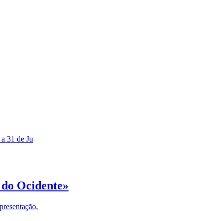
 a 31 de Ju
 do Ocidente»
presentação,