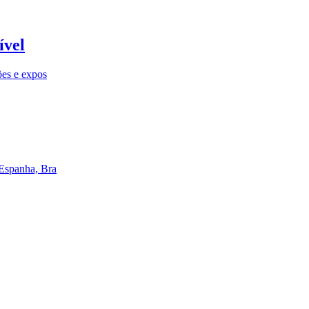
ível
ões e expos
 Espanha, Bra