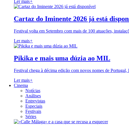
Ler mais
+
Cartaz do Iminente 2026 já está dispon
Festival volta em Setembro com mais de 100 atuações, instalaç
Ler mais
+
Pikika e mais uma dúzia ao MIL
Festival chega à décima edição com novos nomes de Portugal,
Ler mais
+
Cinema
Notícias
Análises
Entrevistas
Especiais
Festivais
Séries