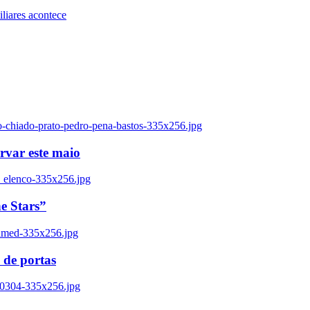
iares acontece
o-chiado-prato-pedro-pena-bastos-335x256.jpg
ervar este maio
_elenco-335x256.jpg
e Stars”
named-335x256.jpg
 de portas
00304-335x256.jpg