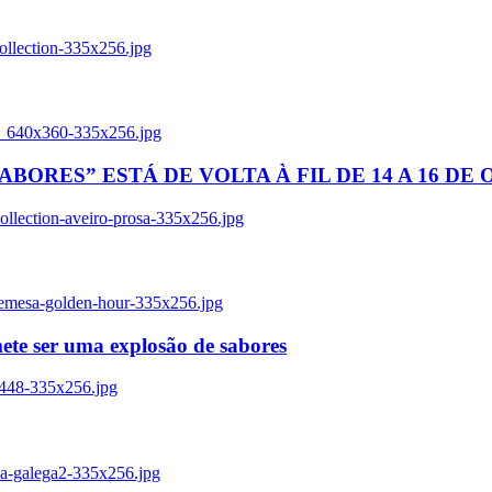
ollection-335x256.jpg
tl_640x360-335x256.jpg
BORES” ESTÁ DE VOLTA À FIL DE 14 A 16 DE
llection-aveiro-prosa-335x256.jpg
remesa-golden-hour-335x256.jpg
ete ser uma explosão de sabores
8448-335x256.jpg
ia-galega2-335x256.jpg