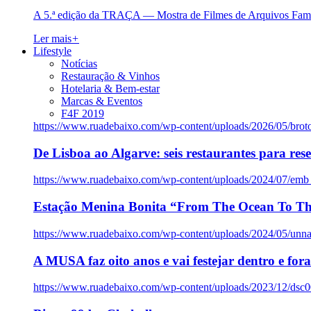
A 5.ª edição da TRAÇA — Mostra de Filmes de Arquivos Famil
Ler mais
+
Lifestyle
Notícias
Restauração & Vinhos
Hotelaria & Bem-estar
Marcas & Eventos
F4F 2019
https://www.ruadebaixo.com/wp-content/uploads/2026/05/brot
De Lisboa ao Algarve: seis restaurantes para res
https://www.ruadebaixo.com/wp-content/uploads/2024/07/emb
Estação Menina Bonita “From The Ocean To Th
https://www.ruadebaixo.com/wp-content/uploads/2024/05/un
A MUSA faz oito anos e vai festejar dentro e fora
https://www.ruadebaixo.com/wp-content/uploads/2023/12/dsc