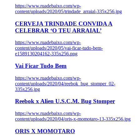
https://www.ruadebaixo.com/wp-
content/uploads/2020/05/trindade_arraial-335x256.jpg
CERVEJA TRINDADE CONVIDA A
CELEBRAR ‘O TEU ARRAIAL’
https://www.ruadebaixo.com/wp-
content/uploads/2020/05/vai-ficar-tudo-bem-
e1589130204162-335x256.png
Vai Ficar Tudo Bem
https://www.ruadebaixo.com/wp-
content/uploads/2020/04/reebok_bug_stomper_02-
335x256.jpg
Reebok x Alien U.S.C.M. Bug Stomper
https://www.ruadebaixo.com/wp-
content/uploads/2020/04/oris-x-momotaro-13-335x256.jpg
ORIS X MOMOTARO