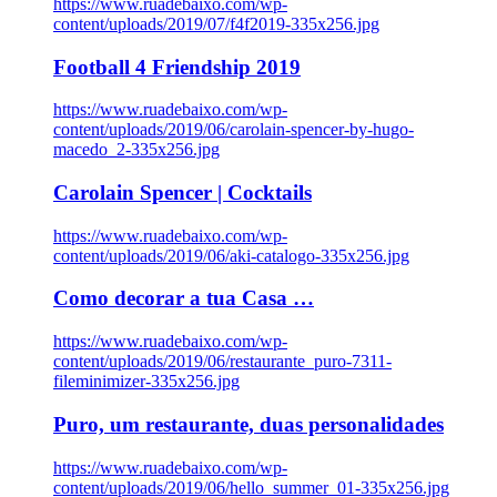
https://www.ruadebaixo.com/wp-
content/uploads/2019/07/f4f2019-335x256.jpg
Football 4 Friendship 2019
https://www.ruadebaixo.com/wp-
content/uploads/2019/06/carolain-spencer-by-hugo-
macedo_2-335x256.jpg
Carolain Spencer | Cocktails
https://www.ruadebaixo.com/wp-
content/uploads/2019/06/aki-catalogo-335x256.jpg
Como decorar a tua Casa …
https://www.ruadebaixo.com/wp-
content/uploads/2019/06/restaurante_puro-7311-
fileminimizer-335x256.jpg
Puro, um restaurante, duas personalidades
https://www.ruadebaixo.com/wp-
content/uploads/2019/06/hello_summer_01-335x256.jpg