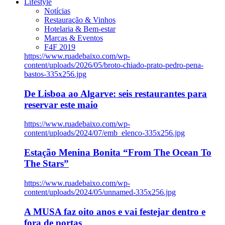
Lifestyle
Notícias
Restauração & Vinhos
Hotelaria & Bem-estar
Marcas & Eventos
F4F 2019
https://www.ruadebaixo.com/wp-
content/uploads/2026/05/broto-chiado-prato-pedro-pena-
bastos-335x256.jpg
De Lisboa ao Algarve: seis restaurantes para
reservar este maio
https://www.ruadebaixo.com/wp-
content/uploads/2024/07/emb_elenco-335x256.jpg
Estação Menina Bonita “From The Ocean To
The Stars”
https://www.ruadebaixo.com/wp-
content/uploads/2024/05/unnamed-335x256.jpg
A MUSA faz oito anos e vai festejar dentro e
fora de portas