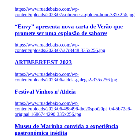
https://www.ruadebaixo.com/wp-
content/uploads/2023/07/sobremesa-golden-hour-335x256.jpg
“Envy” apresenta nova carta de Verão que
promete ser uma explosão de sabores
https://www.ruadebaixo.com/wp-
content/uploads/2023/07/a7r8448-335x256.jpg
ARTBEERFEST 2023
https://www.ruadebaixo.com/wp-
content/uploads/2023/06/aldeia-galega2-335x256.jpg
Festival Vinhos n’Aldeia
https://www.ruadebaixo.com/wp-
content/uploads/2023/06/488496-the20spot20pt_04-5b72a6-
original-1686744290-335x256.jpg
Museu de Marinha convida a experiência
gastronómica inédita