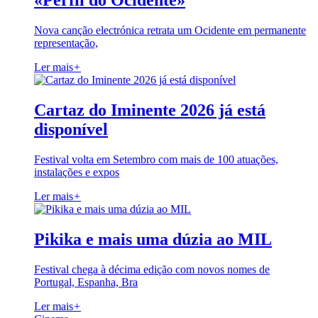
«Perfil do Ocidente»
Nova canção electrónica retrata um Ocidente em permanente
representação,
Ler mais
+
Cartaz do Iminente 2026 já está
disponível
Festival volta em Setembro com mais de 100 atuações,
instalações e expos
Ler mais
+
Pikika e mais uma dúzia ao MIL
Festival chega à décima edição com novos nomes de
Portugal, Espanha, Bra
Ler mais
+