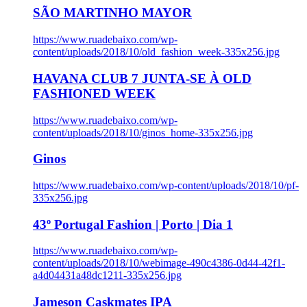
SÃO MARTINHO MAYOR
https://www.ruadebaixo.com/wp-
content/uploads/2018/10/old_fashion_week-335x256.jpg
HAVANA CLUB 7 JUNTA-SE À OLD
FASHIONED WEEK
https://www.ruadebaixo.com/wp-
content/uploads/2018/10/ginos_home-335x256.jpg
Ginos
https://www.ruadebaixo.com/wp-content/uploads/2018/10/pf-
335x256.jpg
43º Portugal Fashion | Porto | Dia 1
https://www.ruadebaixo.com/wp-
content/uploads/2018/10/webimage-490c4386-0d44-42f1-
a4d04431a48dc1211-335x256.jpg
Jameson Caskmates IPA