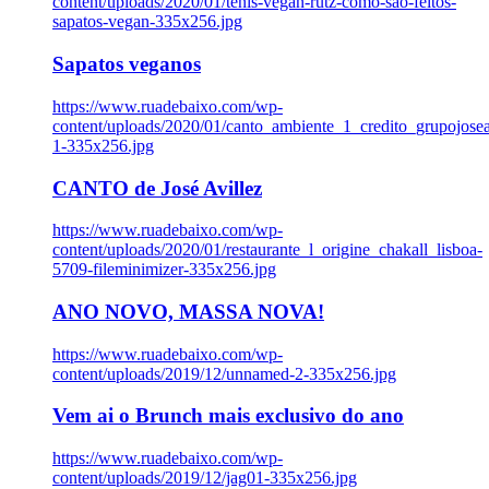
content/uploads/2020/01/tenis-vegan-rutz-como-sao-feitos-
sapatos-vegan-335x256.jpg
Sapatos veganos
https://www.ruadebaixo.com/wp-
content/uploads/2020/01/canto_ambiente_1_credito_grupojosea
1-335x256.jpg
CANTO de José Avillez
https://www.ruadebaixo.com/wp-
content/uploads/2020/01/restaurante_l_origine_chakall_lisboa-
5709-fileminimizer-335x256.jpg
ANO NOVO, MASSA NOVA!
https://www.ruadebaixo.com/wp-
content/uploads/2019/12/unnamed-2-335x256.jpg
Vem ai o Brunch mais exclusivo do ano
https://www.ruadebaixo.com/wp-
content/uploads/2019/12/jag01-335x256.jpg