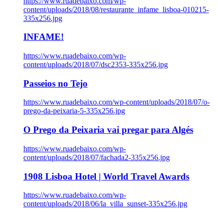
https://www.ruadebaixo.com/wp-
content/uploads/2018/08/restaurante_infame_lisboa-010215-
335x256.jpg
INFAME!
https://www.ruadebaixo.com/wp-
content/uploads/2018/07/dsc2353-335x256.jpg
Passeios no Tejo
https://www.ruadebaixo.com/wp-content/uploads/2018/07/o-
prego-da-peixaria-5-335x256.jpg
O Prego da Peixaria vai pregar para Algés
https://www.ruadebaixo.com/wp-
content/uploads/2018/07/fachada2-335x256.jpg
1908 Lisboa Hotel | World Travel Awards
https://www.ruadebaixo.com/wp-
content/uploads/2018/06/la_villa_sunset-335x256.jpg