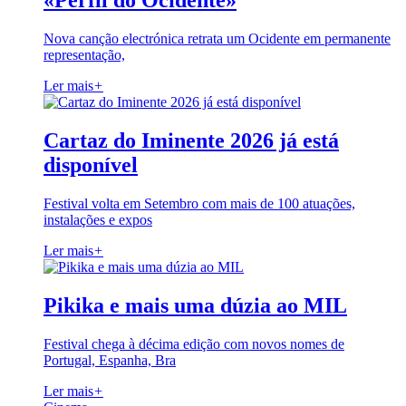
«Perfil do Ocidente»
Nova canção electrónica retrata um Ocidente em permanente
representação,
Ler mais
+
Cartaz do Iminente 2026 já está
disponível
Festival volta em Setembro com mais de 100 atuações,
instalações e expos
Ler mais
+
Pikika e mais uma dúzia ao MIL
Festival chega à décima edição com novos nomes de
Portugal, Espanha, Bra
Ler mais
+