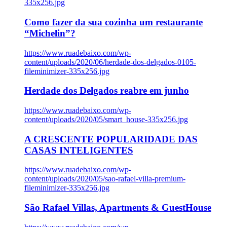
335x256.jpg
Como fazer da sua cozinha um restaurante
“Michelin”?
https://www.ruadebaixo.com/wp-
content/uploads/2020/06/herdade-dos-delgados-0105-
fileminimizer-335x256.jpg
Herdade dos Delgados reabre em junho
https://www.ruadebaixo.com/wp-
content/uploads/2020/05/smart_house-335x256.jpg
A CRESCENTE POPULARIDADE DAS
CASAS INTELIGENTES
https://www.ruadebaixo.com/wp-
content/uploads/2020/05/sao-rafael-villa-premium-
fileminimizer-335x256.jpg
São Rafael Villas, Apartments & GuestHouse