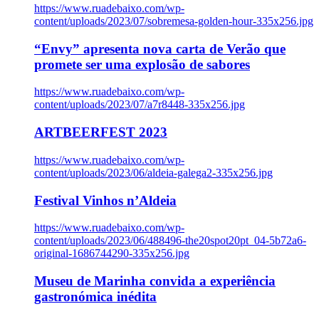
https://www.ruadebaixo.com/wp-
content/uploads/2023/07/sobremesa-golden-hour-335x256.jpg
“Envy” apresenta nova carta de Verão que
promete ser uma explosão de sabores
https://www.ruadebaixo.com/wp-
content/uploads/2023/07/a7r8448-335x256.jpg
ARTBEERFEST 2023
https://www.ruadebaixo.com/wp-
content/uploads/2023/06/aldeia-galega2-335x256.jpg
Festival Vinhos n’Aldeia
https://www.ruadebaixo.com/wp-
content/uploads/2023/06/488496-the20spot20pt_04-5b72a6-
original-1686744290-335x256.jpg
Museu de Marinha convida a experiência
gastronómica inédita