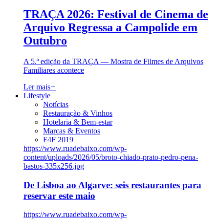
TRAÇA 2026: Festival de Cinema de
Arquivo Regressa a Campolide em
Outubro
A 5.ª edição da TRAÇA — Mostra de Filmes de Arquivos
Familiares acontece
Ler mais
+
Lifestyle
Notícias
Restauração & Vinhos
Hotelaria & Bem-estar
Marcas & Eventos
F4F 2019
https://www.ruadebaixo.com/wp-
content/uploads/2026/05/broto-chiado-prato-pedro-pena-
bastos-335x256.jpg
De Lisboa ao Algarve: seis restaurantes para
reservar este maio
https://www.ruadebaixo.com/wp-