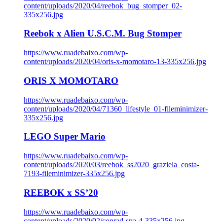
content/uploads/2020/04/reebok_bug_stomper_02-
335x256.jpg
Reebok x Alien U.S.C.M. Bug Stomper
https://www.ruadebaixo.com/wp-
content/uploads/2020/04/oris-x-momotaro-13-335x256.jpg
ORIS X MOMOTARO
https://www.ruadebaixo.com/wp-
content/uploads/2020/04/71360_lifestyle_01-fileminimizer-
335x256.jpg
LEGO Super Mario
https://www.ruadebaixo.com/wp-
content/uploads/2020/03/reebok_ss2020_graziela_costa-
7193-fileminimizer-335x256.jpg
REEBOK x SS’20
https://www.ruadebaixo.com/wp-
content/uploads/2020/02/conrad-spa-4-335x256.jpg