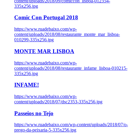
content/uploads/2018/09/comiccon_lisboa-012354-
335x256.jpg
Comic Con Portugal 2018
https://www.ruadebaixo.com/wp-
content/uploads/2018/08/restaurante_monte_mar_lisboa-
010299-335x256.jpg
MONTE MAR LISBOA
https://www.ruadebaixo.com/wp-
content/uploads/2018/08/restaurante_infame_lisboa-010215-
335x256.jpg
INFAME!
https://www.ruadebaixo.com/wp-
content/uploads/2018/07/dsc2353-335x256.jpg
Passeios no Tejo
https://www.ruadebaixo.com/wp-content/uploads/2018/07/o-
prego-da-peixaria-5-335x256.jpg