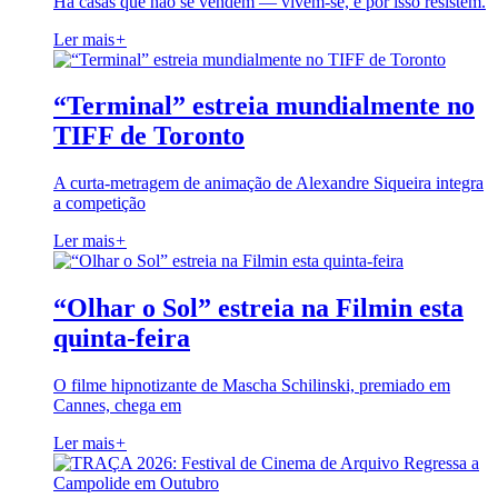
Há casas que não se vendem — vivem-se, e por isso resistem.
Ler mais
+
“Terminal” estreia mundialmente no
TIFF de Toronto
A curta-metragem de animação de Alexandre Siqueira integra
a competição
Ler mais
+
“Olhar o Sol” estreia na Filmin esta
quinta-feira
O filme hipnotizante de Mascha Schilinski, premiado em
Cannes, chega em
Ler mais
+