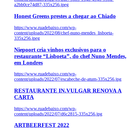
a2bb0ce74d87-335x256.jpeg
Honest Greens prestes a chegar ao Chiado
https://www.ruadebaixo.com/wp-
content/uploads/2022/08/chef-nuno-mendes_lisboeta-
335x256.jpeg
Niepoort cria vinhos exclusivos para o
restaurante “Lisboeta”, do chef Nuno Mendes,
em Londres
https://www.ruadebaixo.com/wp-
content/uploads/2022/07/escabeche-de-atum-335x256.jpg
RESTAURANTE IN.VULGAR RENOVA A
CARTA
https://www.ruadebaixo.com/wp-
content/uploads/2022/07/d6c2815-335x256.jpg
ARTBEERFEST 2022