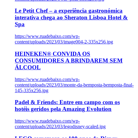
Le Petit Chef – a experiência gastronómica
interativa chega ao Sheraton Lisboa Hotel &
Spa
https://www.ruadebaixo.com/wp-
content/uploads/2023/03/image004-2-335x256.jpg
HEINEKEN® CONVIDA OS
CONSUMIDORES A BRINDAREM SEM
ÁLCOOL
https://www.ruadebaixo.com/wp-
content/uploads/2023/03/monte-da-bemposta-bemposta-final-
145-335x256.jpg
Padel & Friends: Entre em campo com os
hotéis geridos pela Amazing Evolution
https://www.ruadebaixo.com/wp-
content/uploads/2023/03/legodisney-scaled.jpg