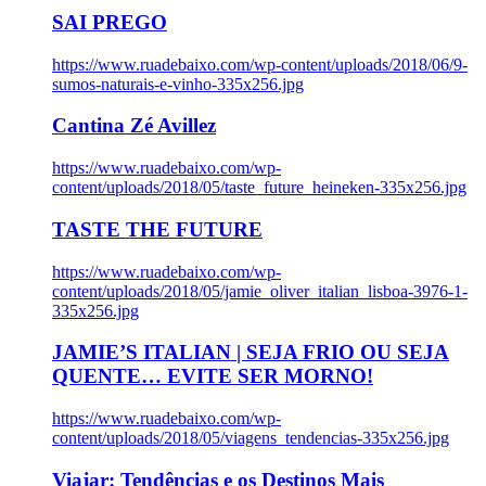
SAI PREGO
https://www.ruadebaixo.com/wp-content/uploads/2018/06/9-
sumos-naturais-e-vinho-335x256.jpg
Cantina Zé Avillez
https://www.ruadebaixo.com/wp-
content/uploads/2018/05/taste_future_heineken-335x256.jpg
TASTE THE FUTURE
https://www.ruadebaixo.com/wp-
content/uploads/2018/05/jamie_oliver_italian_lisboa-3976-1-
335x256.jpg
JAMIE’S ITALIAN | SEJA FRIO OU SEJA
QUENTE… EVITE SER MORNO!
https://www.ruadebaixo.com/wp-
content/uploads/2018/05/viagens_tendencias-335x256.jpg
Viajar: Tendências e os Destinos Mais