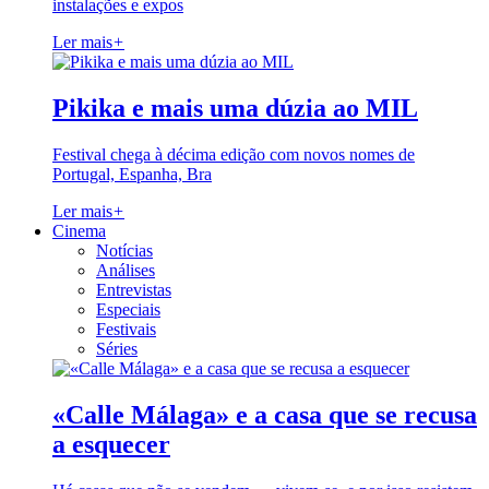
instalações e expos
Ler mais
+
Pikika e mais uma dúzia ao MIL
Festival chega à décima edição com novos nomes de
Portugal, Espanha, Bra
Ler mais
+
Cinema
Notícias
Análises
Entrevistas
Especiais
Festivais
Séries
«Calle Málaga» e a casa que se recusa
a esquecer