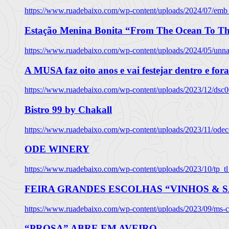
https://www.ruadebaixo.com/wp-content/uploads/2024/07/emb
Estação Menina Bonita “From The Ocean To Th
https://www.ruadebaixo.com/wp-content/uploads/2024/05/un
A MUSA faz oito anos e vai festejar dentro e fora
https://www.ruadebaixo.com/wp-content/uploads/2023/12/dsc
Bistro 99 by Chakall
https://www.ruadebaixo.com/wp-content/uploads/2023/11/odec
ODE WINERY
https://www.ruadebaixo.com/wp-content/uploads/2023/10/tp_
FEIRA GRANDES ESCOLHAS “VINHOS & SA
https://www.ruadebaixo.com/wp-content/uploads/2023/09/ms-co
“PROSA” ABRE EM AVEIRO