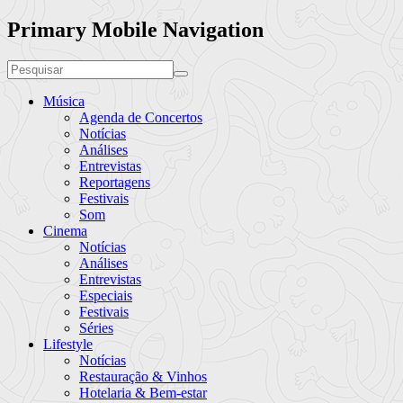
Primary Mobile Navigation
Música
Agenda de Concertos
Notícias
Análises
Entrevistas
Reportagens
Festivais
Som
Cinema
Notícias
Análises
Entrevistas
Especiais
Festivais
Séries
Lifestyle
Notícias
Restauração & Vinhos
Hotelaria & Bem-estar