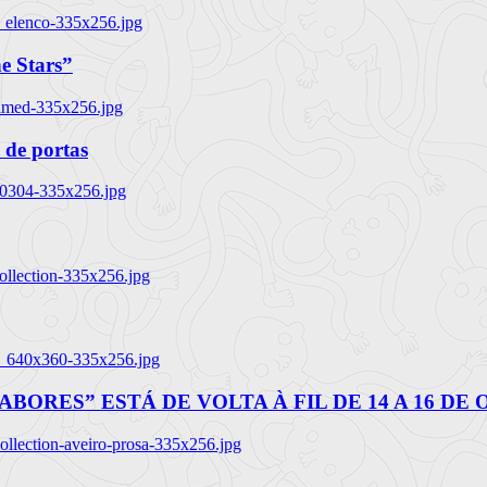
_elenco-335x256.jpg
e Stars”
named-335x256.jpg
 de portas
00304-335x256.jpg
ollection-335x256.jpg
tl_640x360-335x256.jpg
BORES” ESTÁ DE VOLTA À FIL DE 14 A 16 DE
llection-aveiro-prosa-335x256.jpg