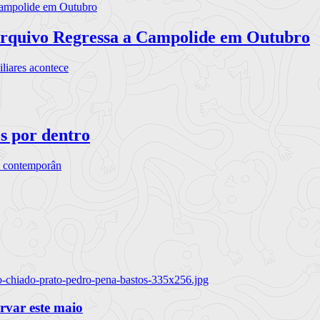
rquivo Regressa a Campolide em Outubro
iares acontece
os por dentro
s contemporân
o-chiado-prato-pedro-pena-bastos-335x256.jpg
ervar este maio