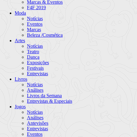
Marcas & Eventos
F4F 2019
Moda
Notícias
Eventos
Marcas
Beleza /Cosmética
Artes
Notícias
Teatro
Dança
Exposições
Festivais
Entrevistas
Livros
Notícias
Análises
Livros da Semana
Entrevistas & Especiais
Jogos
Notícias
Análises
Antevisões
Entrevistas
Eventos