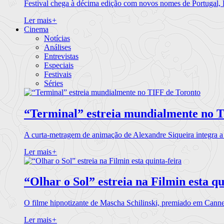
Festival chega à décima edição com novos nomes de Portugal,
Ler mais
+
Cinema
Notícias
Análises
Entrevistas
Especiais
Festivais
Séries
“Terminal” estreia mundialmente no 
A curta-metragem de animação de Alexandre Siqueira integra 
Ler mais
+
“Olhar o Sol” estreia na Filmin esta qu
O filme hipnotizante de Mascha Schilinski, premiado em Cann
Ler mais
+