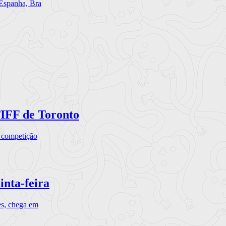
 Espanha, Bra
TIFF de Toronto
a competição
inta-feira
es, chega em