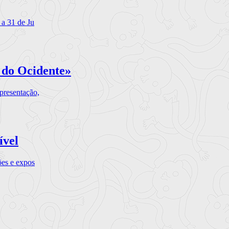
 a 31 de Ju
 do Ocidente»
presentação,
ível
ões e expos