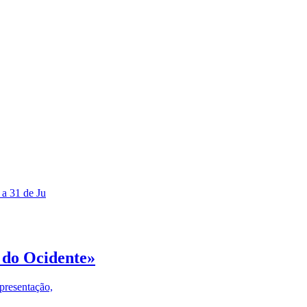
 a 31 de Ju
 do Ocidente»
presentação,