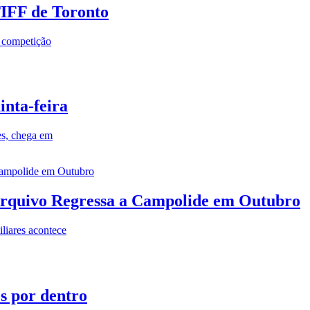
TIFF de Toronto
a competição
inta-feira
es, chega em
rquivo Regressa a Campolide em Outubro
iares acontece
os por dentro