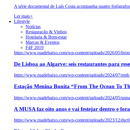
A série documental de Luís Costa acompanha quatro fotógrafo
Ler mais
+
Lifestyle
Notícias
Restauração & Vinhos
Hotelaria & Bem-estar
Marcas & Eventos
F4F 2019
https://www.ruadebaixo.com/wp-content/uploads/2026/05/brot
De Lisboa ao Algarve: seis restaurantes para res
https://www.ruadebaixo.com/wp-content/uploads/2024/07/emb
Estação Menina Bonita “From The Ocean To Th
https://www.ruadebaixo.com/wp-content/uploads/2024/05/un
A MUSA faz oito anos e vai festejar dentro e fora
https://www.ruadebaixo.com/wp-content/uploads/2023/12/dsc