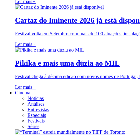
Ler mais
+
Cartaz do Iminente 2026 já está dispon
Festival volta em Setembro com mais de 100 atuações, instalaç
Ler mais
+
Pikika e mais uma dúzia ao MIL
Festival chega à décima edição com novos nomes de Portugal,
Ler mais
+
Cinema
Notícias
Análises
Entrevistas
Especiais
Festivais
Séries