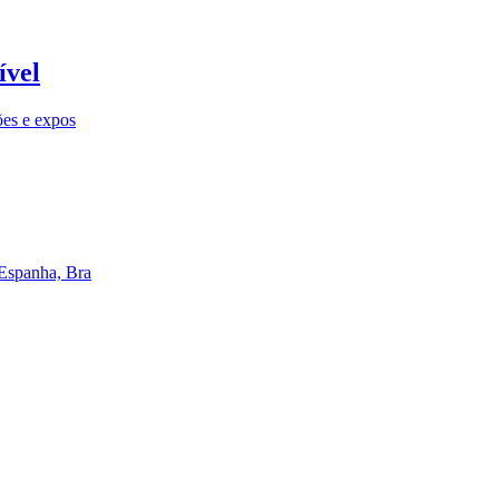
ível
ões e expos
 Espanha, Bra