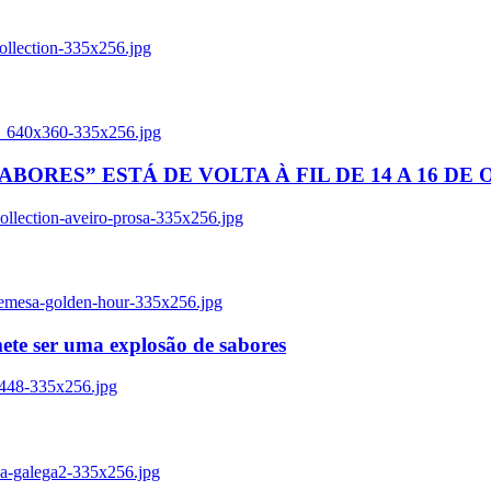
ollection-335x256.jpg
tl_640x360-335x256.jpg
BORES” ESTÁ DE VOLTA À FIL DE 14 A 16 DE
llection-aveiro-prosa-335x256.jpg
remesa-golden-hour-335x256.jpg
ete ser uma explosão de sabores
8448-335x256.jpg
ia-galega2-335x256.jpg