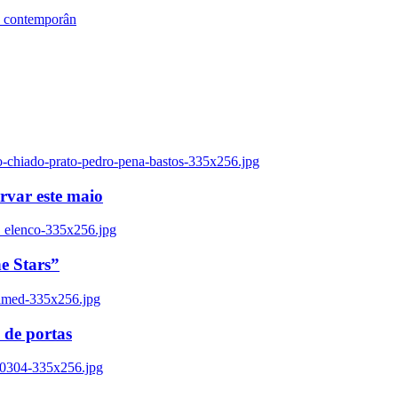
s contemporân
o-chiado-prato-pedro-pena-bastos-335x256.jpg
ervar este maio
_elenco-335x256.jpg
e Stars”
named-335x256.jpg
 de portas
00304-335x256.jpg