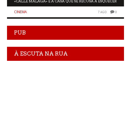
«CALLE MÁLAGA» E A CASA QUE SE RECUSA A ESQUECER
CINEMA
7 AGO
0
PUB
À ESCUTA NA RUA