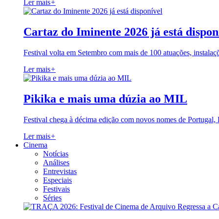
Ler mais
+
Cartaz do Iminente 2026 já está dispon
Festival volta em Setembro com mais de 100 atuações, instalaç
Ler mais
+
Pikika e mais uma dúzia ao MIL
Festival chega à décima edição com novos nomes de Portugal,
Ler mais
+
Cinema
Notícias
Análises
Entrevistas
Especiais
Festivais
Séries