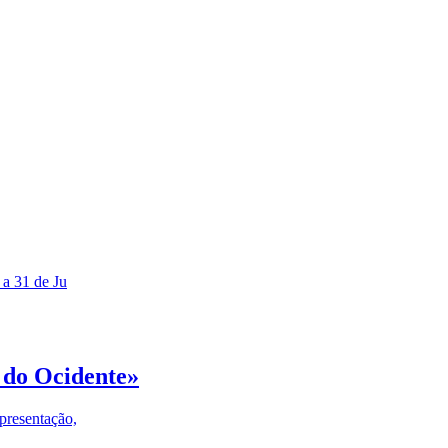
 a 31 de Ju
 do Ocidente»
presentação,