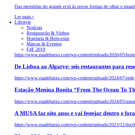
Das memórias do grande ecrã às novas formas de olhar o mundo
Ler mais
+
Lifestyle
Notícias
Restauração & Vinhos
Hotelaria & Bem-estar
Marcas & Eventos
F4F 2019
https://www.ruadebaixo.com/wp-content/uploads/2026/05/brot
De Lisboa ao Algarve: seis restaurantes para res
https://www.ruadebaixo.com/wp-content/uploads/2024/07/emb
Estação Menina Bonita “From The Ocean To Th
https://www.ruadebaixo.com/wp-content/uploads/2024/05/un
A MUSA faz oito anos e vai festejar dentro e fora
https://www.ruadebaixo.com/wp-content/uploads/2023/12/dsc