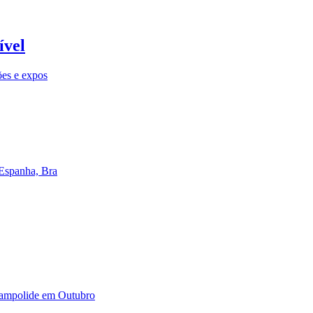
ível
ões e expos
 Espanha, Bra