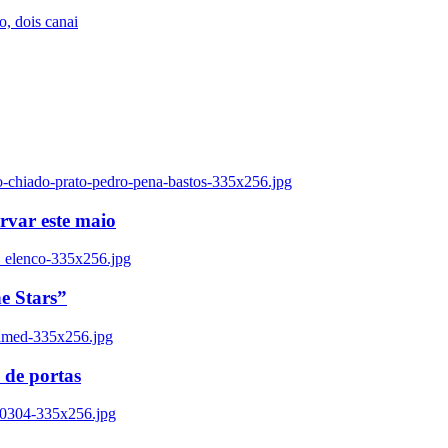
, dois canai
o-chiado-prato-pedro-pena-bastos-335x256.jpg
ervar este maio
_elenco-335x256.jpg
e Stars”
named-335x256.jpg
 de portas
00304-335x256.jpg