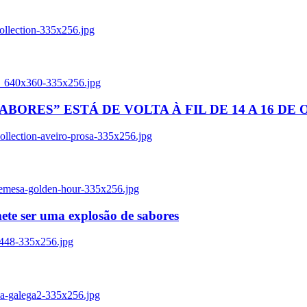
ollection-335x256.jpg
tl_640x360-335x256.jpg
BORES” ESTÁ DE VOLTA À FIL DE 14 A 16 DE
llection-aveiro-prosa-335x256.jpg
remesa-golden-hour-335x256.jpg
ete ser uma explosão de sabores
8448-335x256.jpg
ia-galega2-335x256.jpg