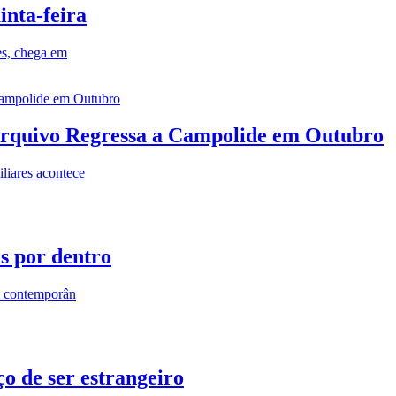
inta-feira
es, chega em
rquivo Regressa a Campolide em Outubro
iares acontece
os por dentro
s contemporân
o de ser estrangeiro