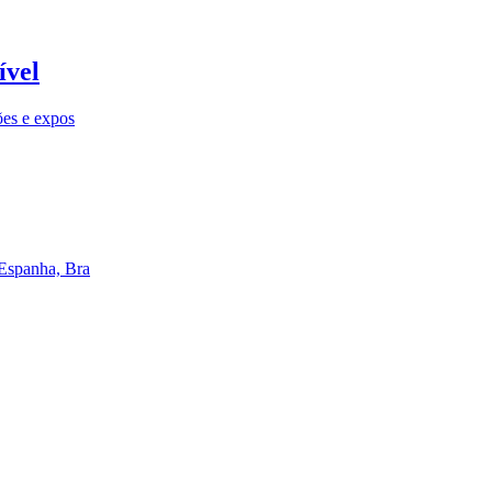
ível
ões e expos
 Espanha, Bra