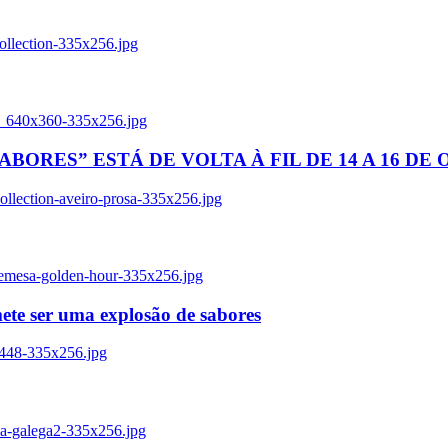
ollection-335x256.jpg
tl_640x360-335x256.jpg
BORES” ESTÁ DE VOLTA À FIL DE 14 A 16 DE
llection-aveiro-prosa-335x256.jpg
remesa-golden-hour-335x256.jpg
ete ser uma explosão de sabores
8448-335x256.jpg
ia-galega2-335x256.jpg