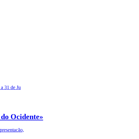
 a 31 de Ju
 do Ocidente»
presentação,