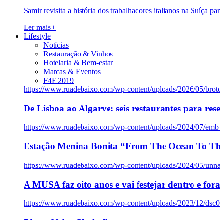
Samir revisita a história dos trabalhadores italianos na Suíça pa
Ler mais
+
Lifestyle
Notícias
Restauração & Vinhos
Hotelaria & Bem-estar
Marcas & Eventos
F4F 2019
https://www.ruadebaixo.com/wp-content/uploads/2026/05/brot
De Lisboa ao Algarve: seis restaurantes para res
https://www.ruadebaixo.com/wp-content/uploads/2024/07/emb
Estação Menina Bonita “From The Ocean To Th
https://www.ruadebaixo.com/wp-content/uploads/2024/05/un
A MUSA faz oito anos e vai festejar dentro e fora
https://www.ruadebaixo.com/wp-content/uploads/2023/12/dsc