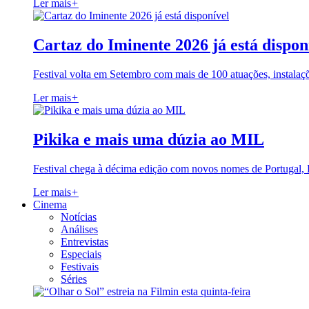
Ler mais
+
Cartaz do Iminente 2026 já está dispon
Festival volta em Setembro com mais de 100 atuações, instalaç
Ler mais
+
Pikika e mais uma dúzia ao MIL
Festival chega à décima edição com novos nomes de Portugal,
Ler mais
+
Cinema
Notícias
Análises
Entrevistas
Especiais
Festivais
Séries