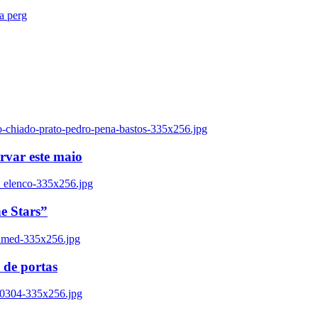
ra perg
o-chiado-prato-pedro-pena-bastos-335x256.jpg
ervar este maio
_elenco-335x256.jpg
e Stars”
named-335x256.jpg
 de portas
00304-335x256.jpg