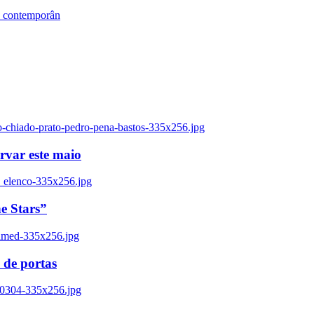
s contemporân
o-chiado-prato-pedro-pena-bastos-335x256.jpg
ervar este maio
_elenco-335x256.jpg
e Stars”
named-335x256.jpg
 de portas
00304-335x256.jpg