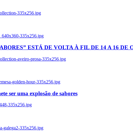
ollection-335x256.jpg
tl_640x360-335x256.jpg
BORES” ESTÁ DE VOLTA À FIL DE 14 A 16 DE
llection-aveiro-prosa-335x256.jpg
remesa-golden-hour-335x256.jpg
ete ser uma explosão de sabores
8448-335x256.jpg
ia-galega2-335x256.jpg