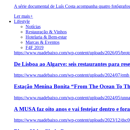
A série documental de Luís Costa acompanha quatro fotógrafo
Ler mais
+
Lifestyle
Notícias
Restauração & Vinhos
Hotelaria & Bem-estar
Marcas & Eventos
F4F 2019
https://www.ruadebaixo.com/wp-content/uploads/2026/05/brot
De Lisboa ao Algarve: seis restaurantes para res
https://www.ruadebaixo.com/wp-content/uploads/2024/07/emb
Estação Menina Bonita “From The Ocean To Th
https://www.ruadebaixo.com/wp-content/uploads/2024/05/un
A MUSA faz oito anos e vai festejar dentro e fora
https://www.ruadebaixo.com/wp-content/uploads/2023/12/dsc