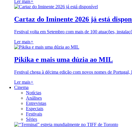
Ler mais
+
Cartaz do Iminente 2026 já está dispon
Festival volta em Setembro com mais de 100 atuações, instalaç
Ler mais
+
Pikika e mais uma dúzia ao MIL
Festival chega à décima edição com novos nomes de Portugal,
Ler mais
+
Cinema
Notícias
Análises
Entrevistas
Especiais
Festivais
Séries