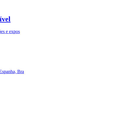
ível
ões e expos
 Espanha, Bra