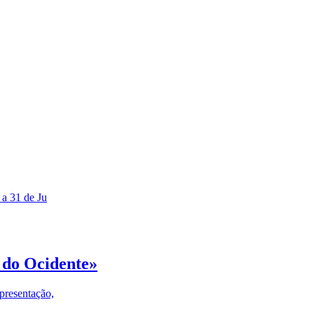
 a 31 de Ju
 do Ocidente»
presentação,