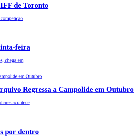
TIFF de Toronto
a competição
inta-feira
es, chega em
rquivo Regressa a Campolide em Outubro
iares acontece
os por dentro