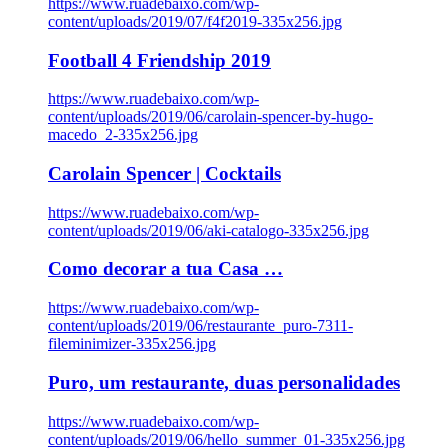
https://www.ruadebaixo.com/wp-
content/uploads/2019/07/f4f2019-335x256.jpg
Football 4 Friendship 2019
https://www.ruadebaixo.com/wp-
content/uploads/2019/06/carolain-spencer-by-hugo-
macedo_2-335x256.jpg
Carolain Spencer | Cocktails
https://www.ruadebaixo.com/wp-
content/uploads/2019/06/aki-catalogo-335x256.jpg
Como decorar a tua Casa …
https://www.ruadebaixo.com/wp-
content/uploads/2019/06/restaurante_puro-7311-
fileminimizer-335x256.jpg
Puro, um restaurante, duas personalidades
https://www.ruadebaixo.com/wp-
content/uploads/2019/06/hello_summer_01-335x256.jpg