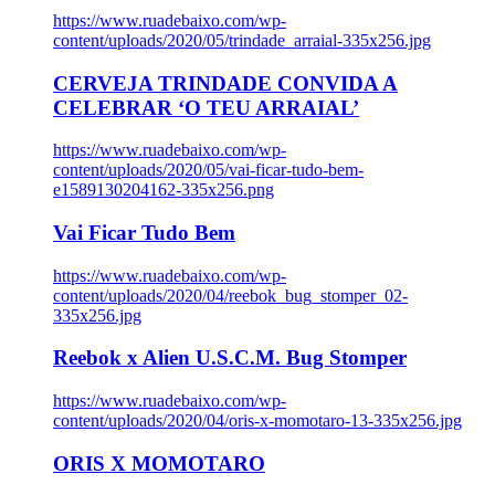
https://www.ruadebaixo.com/wp-
content/uploads/2020/05/trindade_arraial-335x256.jpg
CERVEJA TRINDADE CONVIDA A
CELEBRAR ‘O TEU ARRAIAL’
https://www.ruadebaixo.com/wp-
content/uploads/2020/05/vai-ficar-tudo-bem-
e1589130204162-335x256.png
Vai Ficar Tudo Bem
https://www.ruadebaixo.com/wp-
content/uploads/2020/04/reebok_bug_stomper_02-
335x256.jpg
Reebok x Alien U.S.C.M. Bug Stomper
https://www.ruadebaixo.com/wp-
content/uploads/2020/04/oris-x-momotaro-13-335x256.jpg
ORIS X MOMOTARO