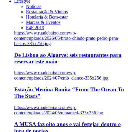
Lifestyle
Notícias
Restauração & Vinhos
Hotelaria & Bem-estar
Marcas & Eventos
F4F 2019
https://www.ruadebaixo.com/wp-
content/uploads/2026/05/broto-chiado-prato-pedro-pena-
bastos-335x256.jpg
De Lisboa ao Algarve: seis restaurantes para
reservar este maio
https://www.ruadebaixo.com/wp-
content/uploads/2024/07/emb_elenco-335x256.jpg
Estação Menina Bonita “From The Ocean To
The Stars”
https://www.ruadebaixo.com/wp-
content/uploads/2024/05/unnamed-335x256.jpg
A MUSA faz oito anos e vai festejar dentro e
fora de portas