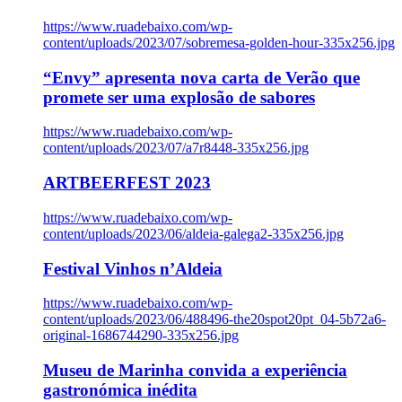
https://www.ruadebaixo.com/wp-
content/uploads/2023/07/sobremesa-golden-hour-335x256.jpg
“Envy” apresenta nova carta de Verão que
promete ser uma explosão de sabores
https://www.ruadebaixo.com/wp-
content/uploads/2023/07/a7r8448-335x256.jpg
ARTBEERFEST 2023
https://www.ruadebaixo.com/wp-
content/uploads/2023/06/aldeia-galega2-335x256.jpg
Festival Vinhos n’Aldeia
https://www.ruadebaixo.com/wp-
content/uploads/2023/06/488496-the20spot20pt_04-5b72a6-
original-1686744290-335x256.jpg
Museu de Marinha convida a experiência
gastronómica inédita