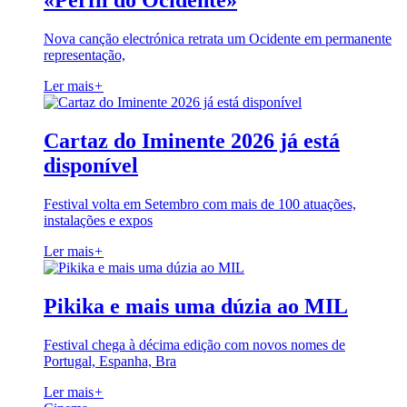
«Perfil do Ocidente»
Nova canção electrónica retrata um Ocidente em permanente
representação,
Ler mais
+
Cartaz do Iminente 2026 já está
disponível
Festival volta em Setembro com mais de 100 atuações,
instalações e expos
Ler mais
+
Pikika e mais uma dúzia ao MIL
Festival chega à décima edição com novos nomes de
Portugal, Espanha, Bra
Ler mais
+