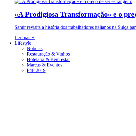
«A Prodigiosa Transformação» e o preç
Samir revisita a história dos trabalhadores italianos na Suíça pa
Ler mais
+
Lifestyle
Notícias
Restauração & Vinhos
Hotelaria & Bem-estar
Marcas & Eventos
F4F 2019