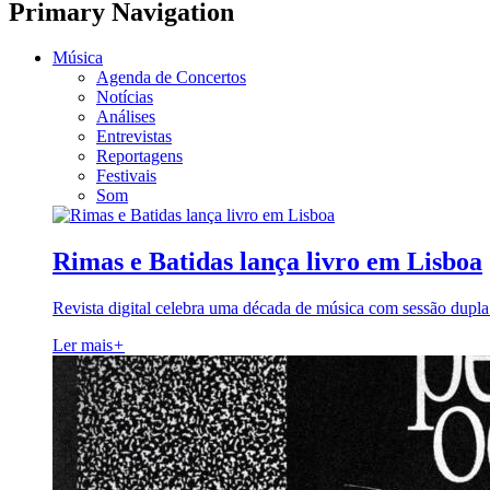
Primary Navigation
Música
Agenda de Concertos
Notícias
Análises
Entrevistas
Reportagens
Festivais
Som
Rimas e Batidas lança livro em Lisboa
Revista digital celebra uma década de música com sessão dupla
Ler mais
+