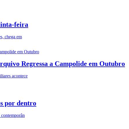
inta-feira
es, chega em
rquivo Regressa a Campolide em Outubro
iares acontece
os por dentro
s contemporân