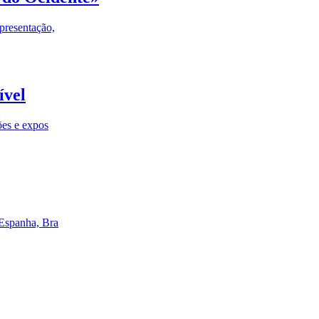
presentação,
ível
ões e expos
 Espanha, Bra