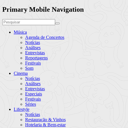
Primary Mobile Navigation
Música
Agenda de Concertos
Notícias
Análises
Entrevistas
Reportagens
Festivais
Som
Cinema
Notícias
Análises
Entrevistas
Especiais
Festivais
Séries
Lifestyle
Notícias
Restauração & Vinhos
Hotelaria & Bem-estar