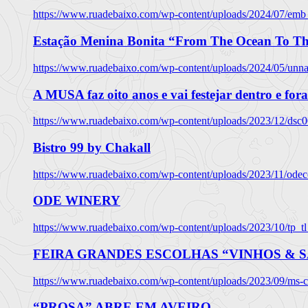
https://www.ruadebaixo.com/wp-content/uploads/2024/07/emb
Estação Menina Bonita “From The Ocean To Th
https://www.ruadebaixo.com/wp-content/uploads/2024/05/un
A MUSA faz oito anos e vai festejar dentro e fora
https://www.ruadebaixo.com/wp-content/uploads/2023/12/dsc
Bistro 99 by Chakall
https://www.ruadebaixo.com/wp-content/uploads/2023/11/odec
ODE WINERY
https://www.ruadebaixo.com/wp-content/uploads/2023/10/tp_
FEIRA GRANDES ESCOLHAS “VINHOS & SA
https://www.ruadebaixo.com/wp-content/uploads/2023/09/ms-co
“PROSA” ABRE EM AVEIRO