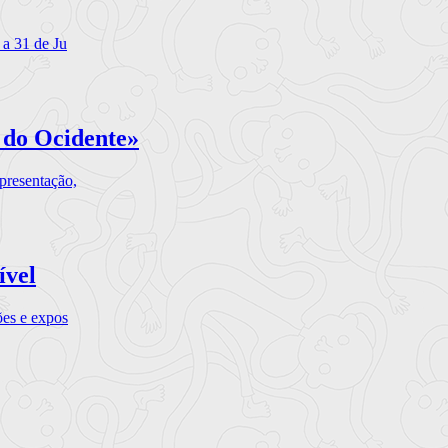
 a 31 de Ju
 do Ocidente»
presentação,
ível
ões e expos