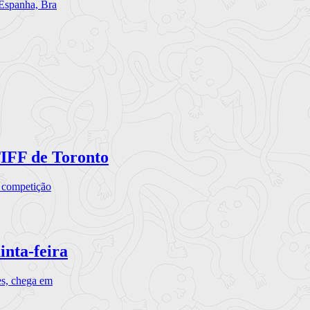
 Espanha, Bra
TIFF de Toronto
a competição
inta-feira
es, chega em