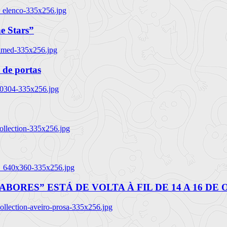
_elenco-335x256.jpg
e Stars”
named-335x256.jpg
 de portas
00304-335x256.jpg
ollection-335x256.jpg
tl_640x360-335x256.jpg
BORES” ESTÁ DE VOLTA À FIL DE 14 A 16 DE
llection-aveiro-prosa-335x256.jpg