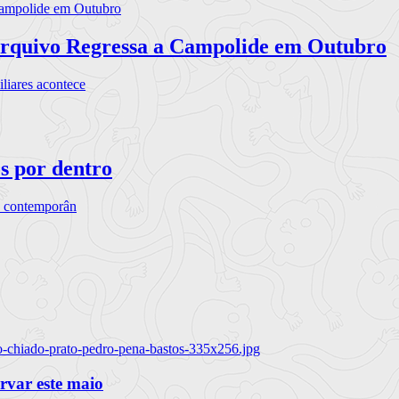
rquivo Regressa a Campolide em Outubro
iares acontece
os por dentro
s contemporân
o-chiado-prato-pedro-pena-bastos-335x256.jpg
ervar este maio