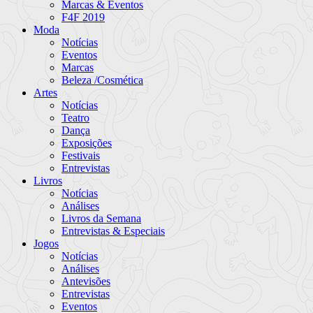
Marcas & Eventos
F4F 2019
Moda
Notícias
Eventos
Marcas
Beleza /Cosmética
Artes
Notícias
Teatro
Dança
Exposições
Festivais
Entrevistas
Livros
Notícias
Análises
Livros da Semana
Entrevistas & Especiais
Jogos
Notícias
Análises
Antevisões
Entrevistas
Eventos