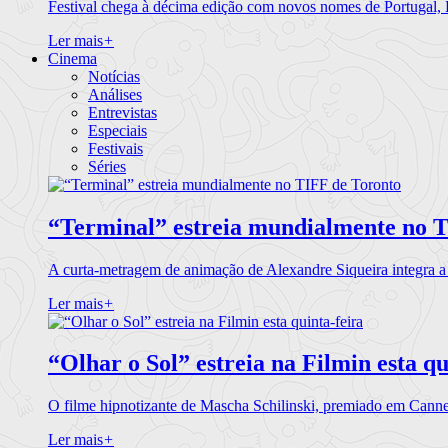
Festival chega à décima edição com novos nomes de Portugal,
Ler mais
+
Cinema
Notícias
Análises
Entrevistas
Especiais
Festivais
Séries
“Terminal” estreia mundialmente no 
A curta-metragem de animação de Alexandre Siqueira integra 
Ler mais
+
“Olhar o Sol” estreia na Filmin esta qu
O filme hipnotizante de Mascha Schilinski, premiado em Cann
Ler mais
+