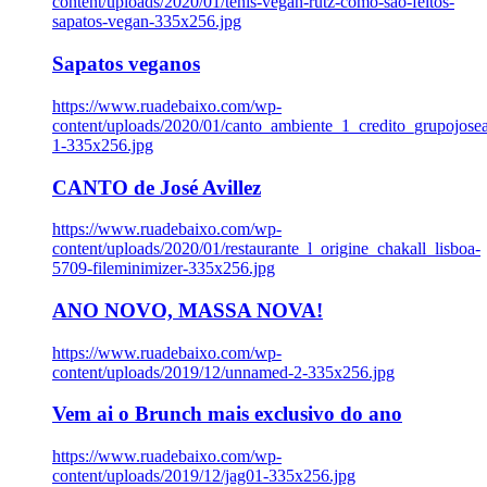
content/uploads/2020/01/tenis-vegan-rutz-como-sao-feitos-
sapatos-vegan-335x256.jpg
Sapatos veganos
https://www.ruadebaixo.com/wp-
content/uploads/2020/01/canto_ambiente_1_credito_grupojosea
1-335x256.jpg
CANTO de José Avillez
https://www.ruadebaixo.com/wp-
content/uploads/2020/01/restaurante_l_origine_chakall_lisboa-
5709-fileminimizer-335x256.jpg
ANO NOVO, MASSA NOVA!
https://www.ruadebaixo.com/wp-
content/uploads/2019/12/unnamed-2-335x256.jpg
Vem ai o Brunch mais exclusivo do ano
https://www.ruadebaixo.com/wp-
content/uploads/2019/12/jag01-335x256.jpg