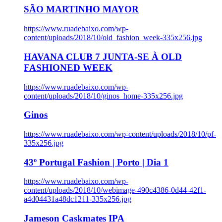
SÃO MARTINHO MAYOR
https://www.ruadebaixo.com/wp-
content/uploads/2018/10/old_fashion_week-335x256.jpg
HAVANA CLUB 7 JUNTA-SE À OLD
FASHIONED WEEK
https://www.ruadebaixo.com/wp-
content/uploads/2018/10/ginos_home-335x256.jpg
Ginos
https://www.ruadebaixo.com/wp-content/uploads/2018/10/pf-
335x256.jpg
43º Portugal Fashion | Porto | Dia 1
https://www.ruadebaixo.com/wp-
content/uploads/2018/10/webimage-490c4386-0d44-42f1-
a4d04431a48dc1211-335x256.jpg
Jameson Caskmates IPA