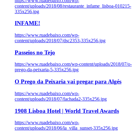
https://www.ruadebaixo.com/wp-
content/uploads/2018/08/restaurante_infame_lisboa-010215-
335x256.jpg
INFAME!
https://www.ruadebaixo.com/wp-
content/uploads/2018/07/dsc2353-335x256.jpg
Passeios no Tejo
https://www.ruadebaixo.com/wp-content/uploads/2018/07/o-
prego-da-peixaria-5-335x256.jpg
O Prego da Peixaria vai pregar para Algés
https://www.ruadebaixo.com/wp-
content/uploads/2018/07/fachada2-335x256.jpg
1908 Lisboa Hotel | World Travel Awards
https://www.ruadebaixo.com/wp-
content/uploads/2018/06/la_villa_sunset-335x256.jpg