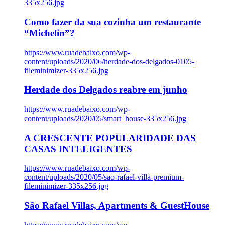
335x256.jpg
Como fazer da sua cozinha um restaurante
“Michelin”?
https://www.ruadebaixo.com/wp-
content/uploads/2020/06/herdade-dos-delgados-0105-
fileminimizer-335x256.jpg
Herdade dos Delgados reabre em junho
https://www.ruadebaixo.com/wp-
content/uploads/2020/05/smart_house-335x256.jpg
A CRESCENTE POPULARIDADE DAS
CASAS INTELIGENTES
https://www.ruadebaixo.com/wp-
content/uploads/2020/05/sao-rafael-villa-premium-
fileminimizer-335x256.jpg
São Rafael Villas, Apartments & GuestHouse