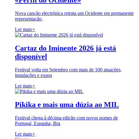
«Perfil do Ocidente»
Nova canção electrónica retrata um Ocidente em permanente
representação,
Ler mais
+
Cartaz do Iminente 2026 já está
disponível
Festival volta em Setembro com mais de 100 atuações,
instalações e expos
Ler mais
+
Pikika e mais uma dúzia ao MIL
Festival chega à décima edição com novos nomes de
Portugal, Espanha, Bra
Ler mais
+