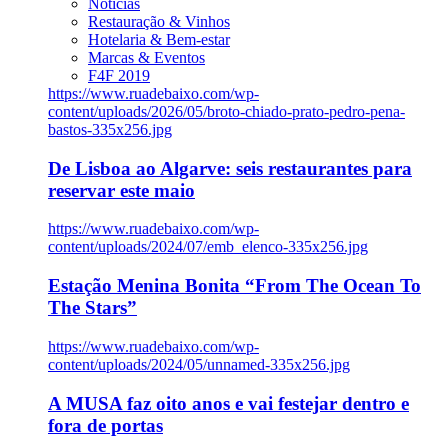
Notícias
Restauração & Vinhos
Hotelaria & Bem-estar
Marcas & Eventos
F4F 2019
https://www.ruadebaixo.com/wp-
content/uploads/2026/05/broto-chiado-prato-pedro-pena-
bastos-335x256.jpg
De Lisboa ao Algarve: seis restaurantes para
reservar este maio
https://www.ruadebaixo.com/wp-
content/uploads/2024/07/emb_elenco-335x256.jpg
Estação Menina Bonita “From The Ocean To
The Stars”
https://www.ruadebaixo.com/wp-
content/uploads/2024/05/unnamed-335x256.jpg
A MUSA faz oito anos e vai festejar dentro e
fora de portas