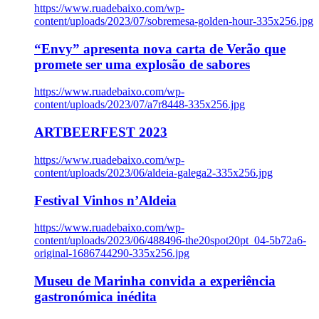
https://www.ruadebaixo.com/wp-
content/uploads/2023/07/sobremesa-golden-hour-335x256.jpg
“Envy” apresenta nova carta de Verão que
promete ser uma explosão de sabores
https://www.ruadebaixo.com/wp-
content/uploads/2023/07/a7r8448-335x256.jpg
ARTBEERFEST 2023
https://www.ruadebaixo.com/wp-
content/uploads/2023/06/aldeia-galega2-335x256.jpg
Festival Vinhos n’Aldeia
https://www.ruadebaixo.com/wp-
content/uploads/2023/06/488496-the20spot20pt_04-5b72a6-
original-1686744290-335x256.jpg
Museu de Marinha convida a experiência
gastronómica inédita