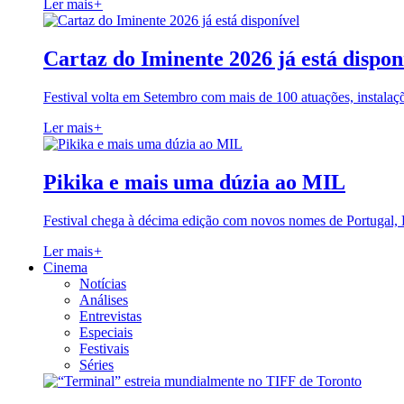
Ler mais
+
Cartaz do Iminente 2026 já está dispon
Festival volta em Setembro com mais de 100 atuações, instalaç
Ler mais
+
Pikika e mais uma dúzia ao MIL
Festival chega à décima edição com novos nomes de Portugal,
Ler mais
+
Cinema
Notícias
Análises
Entrevistas
Especiais
Festivais
Séries