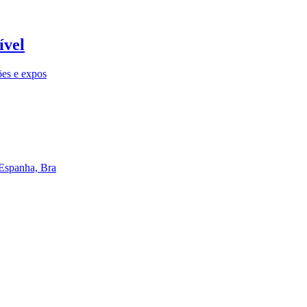
ível
ões e expos
 Espanha, Bra