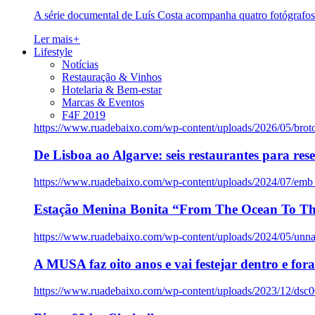
A série documental de Luís Costa acompanha quatro fotógrafo
Ler mais
+
Lifestyle
Notícias
Restauração & Vinhos
Hotelaria & Bem-estar
Marcas & Eventos
F4F 2019
https://www.ruadebaixo.com/wp-content/uploads/2026/05/brot
De Lisboa ao Algarve: seis restaurantes para res
https://www.ruadebaixo.com/wp-content/uploads/2024/07/emb
Estação Menina Bonita “From The Ocean To Th
https://www.ruadebaixo.com/wp-content/uploads/2024/05/un
A MUSA faz oito anos e vai festejar dentro e fora
https://www.ruadebaixo.com/wp-content/uploads/2023/12/dsc