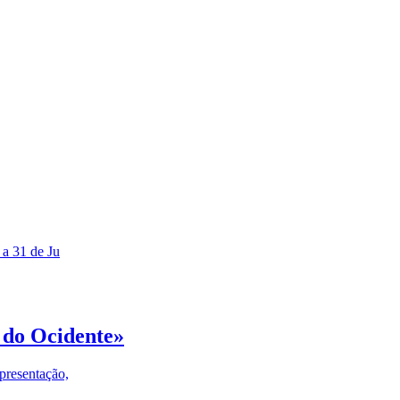
 a 31 de Ju
 do Ocidente»
presentação,