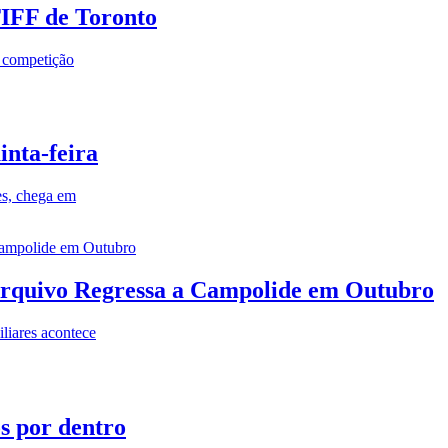
TIFF de Toronto
a competição
inta-feira
es, chega em
rquivo Regressa a Campolide em Outubro
iares acontece
os por dentro