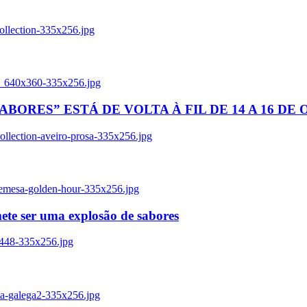
ollection-335x256.jpg
tl_640x360-335x256.jpg
BORES” ESTÁ DE VOLTA À FIL DE 14 A 16 DE
llection-aveiro-prosa-335x256.jpg
remesa-golden-hour-335x256.jpg
ete ser uma explosão de sabores
8448-335x256.jpg
ia-galega2-335x256.jpg