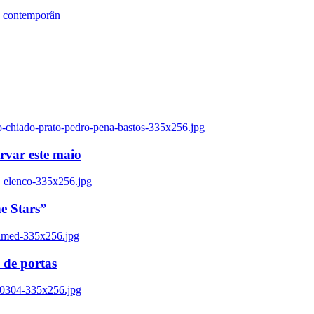
s contemporân
o-chiado-prato-pedro-pena-bastos-335x256.jpg
ervar este maio
_elenco-335x256.jpg
e Stars”
named-335x256.jpg
 de portas
00304-335x256.jpg