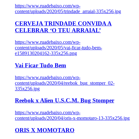
https://www.ruadebaixo.com/wp-
content/uploads/2020/05/trindade_arraial-335x256.jpg
CERVEJA TRINDADE CONVIDA A
CELEBRAR ‘O TEU ARRAIAL’
https://www.ruadebaixo.com/wp-
content/uploads/2020/05/vai-ficar-tudo-bem-
e1589130204162-335x256.png
Vai Ficar Tudo Bem
https://www.ruadebaixo.com/wp-
content/uploads/2020/04/reebok_bug_stomper_02-
335x256.jpg
Reebok x Alien U.S.C.M. Bug Stomper
https://www.ruadebaixo.com/wp-
content/uploads/2020/04/oris-x-momotaro-13-335x256.jpg
ORIS X MOMOTARO