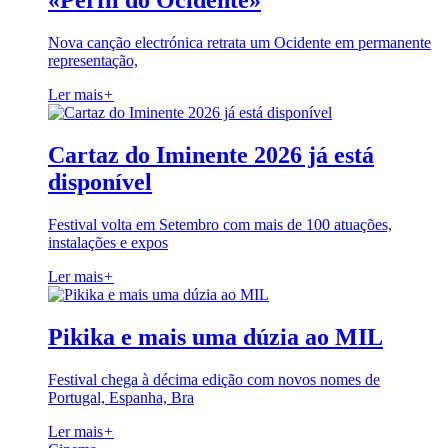
«Perfil do Ocidente»
Nova canção electrónica retrata um Ocidente em permanente
representação,
Ler mais
+
Cartaz do Iminente 2026 já está
disponível
Festival volta em Setembro com mais de 100 atuações,
instalações e expos
Ler mais
+
Pikika e mais uma dúzia ao MIL
Festival chega à décima edição com novos nomes de
Portugal, Espanha, Bra
Ler mais
+