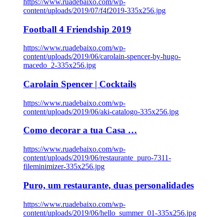
https://www.ruadebaixo.com/wp-
content/uploads/2019/07/f4f2019-335x256.jpg
Football 4 Friendship 2019
https://www.ruadebaixo.com/wp-
content/uploads/2019/06/carolain-spencer-by-hugo-
macedo_2-335x256.jpg
Carolain Spencer | Cocktails
https://www.ruadebaixo.com/wp-
content/uploads/2019/06/aki-catalogo-335x256.jpg
Como decorar a tua Casa …
https://www.ruadebaixo.com/wp-
content/uploads/2019/06/restaurante_puro-7311-
fileminimizer-335x256.jpg
Puro, um restaurante, duas personalidades
https://www.ruadebaixo.com/wp-
content/uploads/2019/06/hello_summer_01-335x256.jpg