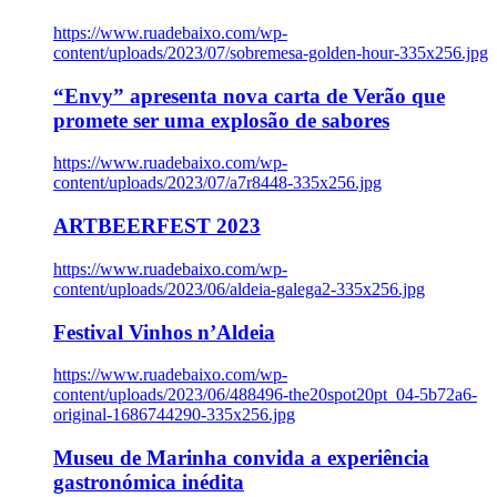
https://www.ruadebaixo.com/wp-
content/uploads/2023/07/sobremesa-golden-hour-335x256.jpg
“Envy” apresenta nova carta de Verão que
promete ser uma explosão de sabores
https://www.ruadebaixo.com/wp-
content/uploads/2023/07/a7r8448-335x256.jpg
ARTBEERFEST 2023
https://www.ruadebaixo.com/wp-
content/uploads/2023/06/aldeia-galega2-335x256.jpg
Festival Vinhos n’Aldeia
https://www.ruadebaixo.com/wp-
content/uploads/2023/06/488496-the20spot20pt_04-5b72a6-
original-1686744290-335x256.jpg
Museu de Marinha convida a experiência
gastronómica inédita