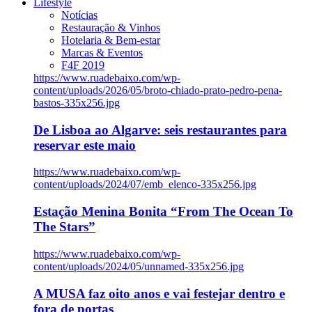
Lifestyle
Notícias
Restauração & Vinhos
Hotelaria & Bem-estar
Marcas & Eventos
F4F 2019
https://www.ruadebaixo.com/wp-
content/uploads/2026/05/broto-chiado-prato-pedro-pena-
bastos-335x256.jpg
De Lisboa ao Algarve: seis restaurantes para
reservar este maio
https://www.ruadebaixo.com/wp-
content/uploads/2024/07/emb_elenco-335x256.jpg
Estação Menina Bonita “From The Ocean To
The Stars”
https://www.ruadebaixo.com/wp-
content/uploads/2024/05/unnamed-335x256.jpg
A MUSA faz oito anos e vai festejar dentro e
fora de portas