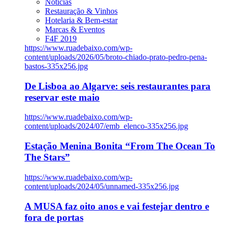
Notícias
Restauração & Vinhos
Hotelaria & Bem-estar
Marcas & Eventos
F4F 2019
https://www.ruadebaixo.com/wp-
content/uploads/2026/05/broto-chiado-prato-pedro-pena-
bastos-335x256.jpg
De Lisboa ao Algarve: seis restaurantes para
reservar este maio
https://www.ruadebaixo.com/wp-
content/uploads/2024/07/emb_elenco-335x256.jpg
Estação Menina Bonita “From The Ocean To
The Stars”
https://www.ruadebaixo.com/wp-
content/uploads/2024/05/unnamed-335x256.jpg
A MUSA faz oito anos e vai festejar dentro e
fora de portas