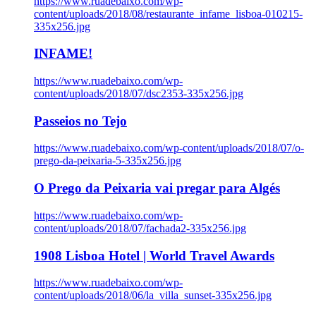
https://www.ruadebaixo.com/wp-
content/uploads/2018/08/restaurante_infame_lisboa-010215-
335x256.jpg
INFAME!
https://www.ruadebaixo.com/wp-
content/uploads/2018/07/dsc2353-335x256.jpg
Passeios no Tejo
https://www.ruadebaixo.com/wp-content/uploads/2018/07/o-
prego-da-peixaria-5-335x256.jpg
O Prego da Peixaria vai pregar para Algés
https://www.ruadebaixo.com/wp-
content/uploads/2018/07/fachada2-335x256.jpg
1908 Lisboa Hotel | World Travel Awards
https://www.ruadebaixo.com/wp-
content/uploads/2018/06/la_villa_sunset-335x256.jpg