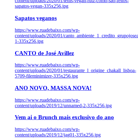
content/uploads/2020/01/tenis-vegan-rutz-como-sao-feitos-
sapatos-vegan-335x256.jpg
Sapatos veganos
https://www.ruadebaixo.com/wp-
content/uploads/2020/01/canto_ambiente_1_credito_grupojosea
1-335x256.jpg
CANTO de José Avillez
https://www.ruadebaixo.com/wp-
content/uploads/2020/01/restaurante_l_origine_chakall_lisboa-
5709-fileminimizer-335x256.jpg
ANO NOVO, MASSA NOVA!
https://www.ruadebaixo.com/wp-
content/uploads/2019/12/unnamed-2-335x256.jpg
Vem ai o Brunch mais exclusivo do ano
https://www.ruadebaixo.com/wp-
content/uploads/2019/12/jag01-335x256.jpg