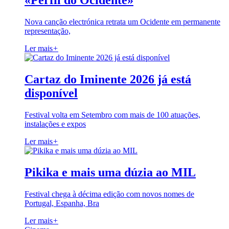
«Perfil do Ocidente»
Nova canção electrónica retrata um Ocidente em permanente
representação,
Ler mais
+
Cartaz do Iminente 2026 já está
disponível
Festival volta em Setembro com mais de 100 atuações,
instalações e expos
Ler mais
+
Pikika e mais uma dúzia ao MIL
Festival chega à décima edição com novos nomes de
Portugal, Espanha, Bra
Ler mais
+