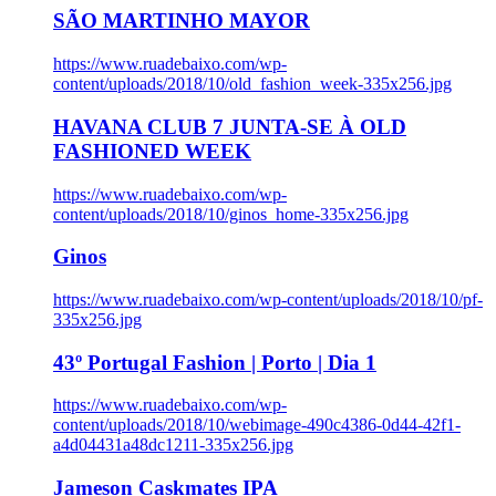
SÃO MARTINHO MAYOR
https://www.ruadebaixo.com/wp-
content/uploads/2018/10/old_fashion_week-335x256.jpg
HAVANA CLUB 7 JUNTA-SE À OLD
FASHIONED WEEK
https://www.ruadebaixo.com/wp-
content/uploads/2018/10/ginos_home-335x256.jpg
Ginos
https://www.ruadebaixo.com/wp-content/uploads/2018/10/pf-
335x256.jpg
43º Portugal Fashion | Porto | Dia 1
https://www.ruadebaixo.com/wp-
content/uploads/2018/10/webimage-490c4386-0d44-42f1-
a4d04431a48dc1211-335x256.jpg
Jameson Caskmates IPA