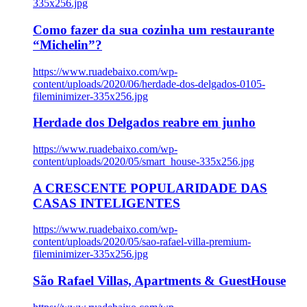
335x256.jpg
Como fazer da sua cozinha um restaurante
“Michelin”?
https://www.ruadebaixo.com/wp-
content/uploads/2020/06/herdade-dos-delgados-0105-
fileminimizer-335x256.jpg
Herdade dos Delgados reabre em junho
https://www.ruadebaixo.com/wp-
content/uploads/2020/05/smart_house-335x256.jpg
A CRESCENTE POPULARIDADE DAS
CASAS INTELIGENTES
https://www.ruadebaixo.com/wp-
content/uploads/2020/05/sao-rafael-villa-premium-
fileminimizer-335x256.jpg
São Rafael Villas, Apartments & GuestHouse