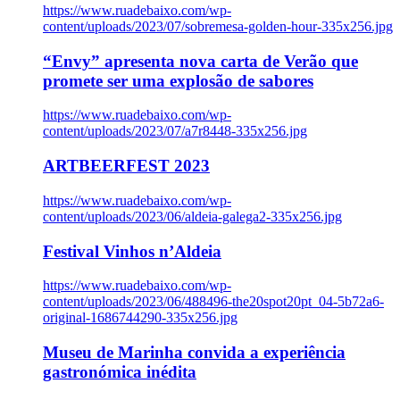
https://www.ruadebaixo.com/wp-
content/uploads/2023/07/sobremesa-golden-hour-335x256.jpg
“Envy” apresenta nova carta de Verão que
promete ser uma explosão de sabores
https://www.ruadebaixo.com/wp-
content/uploads/2023/07/a7r8448-335x256.jpg
ARTBEERFEST 2023
https://www.ruadebaixo.com/wp-
content/uploads/2023/06/aldeia-galega2-335x256.jpg
Festival Vinhos n’Aldeia
https://www.ruadebaixo.com/wp-
content/uploads/2023/06/488496-the20spot20pt_04-5b72a6-
original-1686744290-335x256.jpg
Museu de Marinha convida a experiência
gastronómica inédita