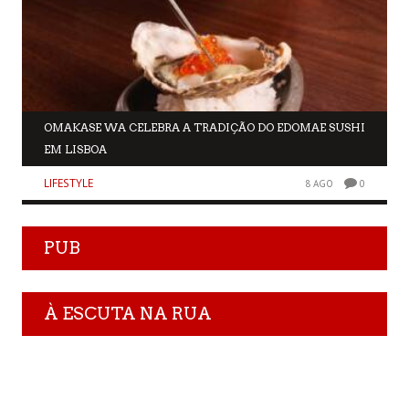
OMAKASE WA CELEBRA A TRADIÇÃO DO EDOMAE SUSHI
EM LISBOA
LIFESTYLE
8 AGO
0
PUB
À ESCUTA NA RUA