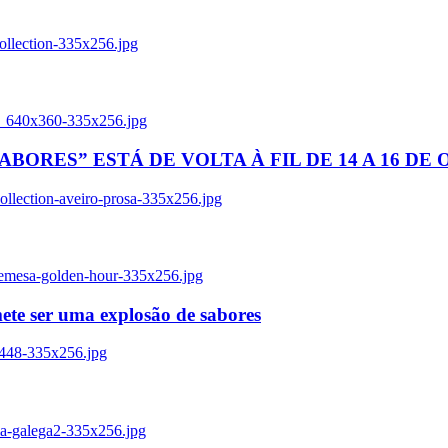
ollection-335x256.jpg
tl_640x360-335x256.jpg
BORES” ESTÁ DE VOLTA À FIL DE 14 A 16 DE
llection-aveiro-prosa-335x256.jpg
remesa-golden-hour-335x256.jpg
ete ser uma explosão de sabores
8448-335x256.jpg
ia-galega2-335x256.jpg