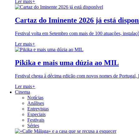
Ler mais
+
Cartaz do Iminente 2026 já está dispon
Festival volta em Setembro com mais de 100 atuações, instalaç
Ler mais
+
Pikika e mais uma dúzia ao MIL
Festival chega à décima edição com novos nomes de Portugal,
Ler mais
+
Cinema
Notícias
Análises
Entrevistas
Especiais
Festivais
Séries