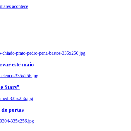
iares acontece
o-chiado-prato-pedro-pena-bastos-335x256.jpg
ervar este maio
_elenco-335x256.jpg
e Stars”
named-335x256.jpg
 de portas
00304-335x256.jpg