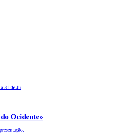
 a 31 de Ju
 do Ocidente»
presentação,