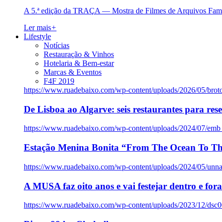
A 5.ª edição da TRAÇA — Mostra de Filmes de Arquivos Famil
Ler mais
+
Lifestyle
Notícias
Restauração & Vinhos
Hotelaria & Bem-estar
Marcas & Eventos
F4F 2019
https://www.ruadebaixo.com/wp-content/uploads/2026/05/brot
De Lisboa ao Algarve: seis restaurantes para res
https://www.ruadebaixo.com/wp-content/uploads/2024/07/emb
Estação Menina Bonita “From The Ocean To Th
https://www.ruadebaixo.com/wp-content/uploads/2024/05/un
A MUSA faz oito anos e vai festejar dentro e fora
https://www.ruadebaixo.com/wp-content/uploads/2023/12/dsc