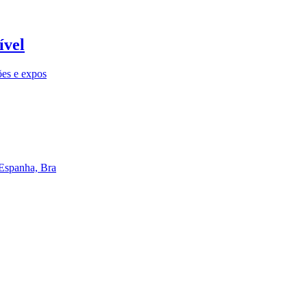
ível
ões e expos
 Espanha, Bra