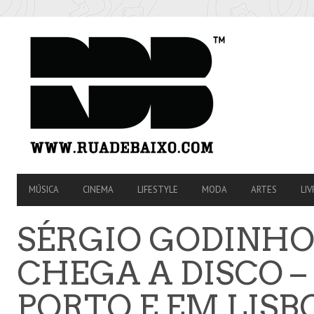
SECONDARY
NAVIGATION
PRIMARY
MÚSICA
CINEMA
LIFESTYLE
MODA
ARTES
LIV
NAVIGATION
SÉRGIO GODINHO 
CHEGA A DISCO 
PORTO E EM LIS