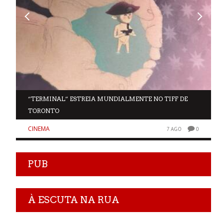
“TERMINAL” ESTREIA MUNDIALMENTE NO TIFF DE
TORONTO
CINEMA
0
7 AGO
0
PUB
À ESCUTA NA RUA