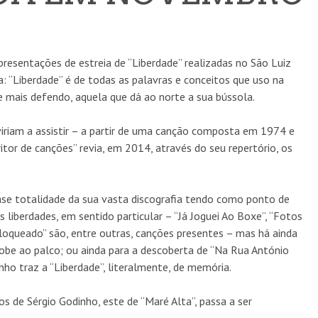
presentações de estreia de “Liberdade” realizadas no São Luiz
da: “Liberdade” é de todas as palavras e conceitos que uso na
ue mais defendo, aquela que dá ao norte a sua bússola.
 viriam a assistir – a partir de uma canção composta em 1974 e
TRAÇA 2026: FESTIVAL DE CINEMA DE ARQUIVO
tor de canções” revia, em 2014, através do seu repertório, os
REGRESSA A CAMPOLIDE EM OUTUBRO
CINEMA
5 AGO
uase totalidade da sua vasta discografia tendo como ponto de
s liberdades, em sentido particular – “Já Joguei Ao Boxe”, “Fotos
loqueado” são, entre outras, canções presentes – mas há ainda
sobe ao palco; ou ainda para a descoberta de “Na Rua António
ho traz a “Liberdade”, literalmente, de memória.
 de Sérgio Godinho, este de “Maré Alta”, passa a ser