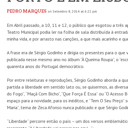
PEDRO MARQUES
on Setembro 8, 2014 at 6:22 pm
Em Abril passado, a 10, 11 e 12, o público que esgotou a três a
Teatro Municipal podia ler na folha de sala distribuída à entra
minha vida, e por arrasto nas canções, a que mais acarinho e q
A frase era de Sérgio Godinho e dirigia os presentes para o que
publicada nesse mesmo ano no álbum “À Queima Roupa”, o “escri
quarenta anos do Portugal democrático.
Por entre releituras e reproduções, Sérgio Godinho aborda a q
partida a liberdade em sentido lato ou, se quisermos, as diversa
do Fogo”, “Maçã Com Bicho”, “Que Força É Essa” ou “O Acesso B
espaço para a novidade, para os inéditos, e “Tem O Seu Preço” 
Maria”, tema de Zeca Afonso nunca publicado e que Sérgio Godin
“Liberdade” percorre então o país – um dos versos emblemáticos
recorrente, “A Liberdade vai passar por aqui…”: