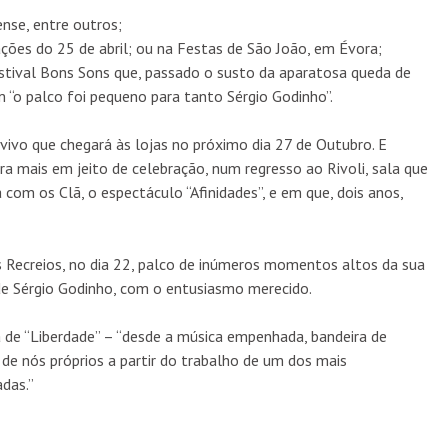
ense, entre outros;
ões do 25 de abril; ou na Festas de São João, em Évora;
Festival Bons Sons que, passado o susto da aparatosa queda de
m “o palco foi pequeno para tanto Sérgio Godinho”.
 vivo que chegará às lojas no próximo dia 27 de Outubro. E
 mais em jeito de celebração, num regresso ao Rivoli, sala que
com os Clã, o espectáculo “Afinidades”, e em que, dois anos,
os Recreios, no dia 22, palco de inúmeros momentos altos da sua
 de Sérgio Godinho, com o entusiasmo merecido.
de “Liberdade” – “desde a música empenhada, bandeira de
o de nós próprios a partir do trabalho de um dos mais
das.”