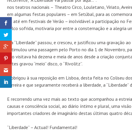
nos teatros nacionais – Theatro Circo, Louletano, Viriato, Aveir
em algumas festas populares – em Setúbal, para as comemoraç
ou até em festivais de Verão – inolvidável a participação no 
palco sofrida, motivaria por entre a consternação e a alegria u
E a “Liberdade” passou, e cresceu, e justificou uma gravação ao
estimulou uma passagem pelo Porto no dia 1 de Novembro, para
não visitava há dezena e meia de anos desde a criação conjunta 
antes gravou “meio” disco, o “Rivolitz”.
E obrigou à sua reposição em Lisboa, desta feita no Coliseu d
carreira e que seguramente receberá a liberdade, a “Liberdade”
E recorrendo uma vez mais ao texto que acompanhou a estreia 
causas e consciência social, ao diário íntimo e plural, uma visã
importantes criadores de imaginário destas últimas quatro déca
“Liberdade” – Actual! Fundamental!