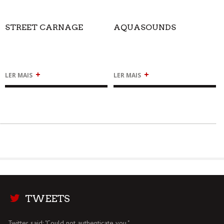
STREET CARNAGE
AQUASOUNDS
+
+
LER MAIS
LER MAIS
TWEETS
Twitter said: "Could not authenticate you."