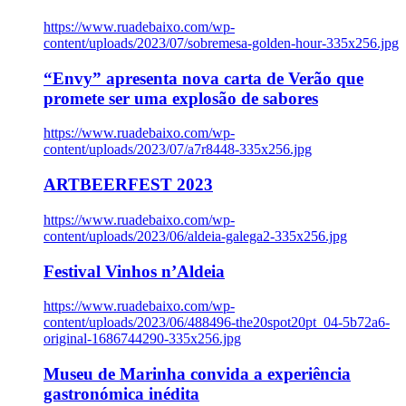
https://www.ruadebaixo.com/wp-
content/uploads/2023/07/sobremesa-golden-hour-335x256.jpg
“Envy” apresenta nova carta de Verão que
promete ser uma explosão de sabores
https://www.ruadebaixo.com/wp-
content/uploads/2023/07/a7r8448-335x256.jpg
ARTBEERFEST 2023
https://www.ruadebaixo.com/wp-
content/uploads/2023/06/aldeia-galega2-335x256.jpg
Festival Vinhos n’Aldeia
https://www.ruadebaixo.com/wp-
content/uploads/2023/06/488496-the20spot20pt_04-5b72a6-
original-1686744290-335x256.jpg
Museu de Marinha convida a experiência
gastronómica inédita