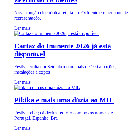
«Perfil do Ocidente»
Nova canção electrónica retrata um Ocidente em permanente
representação,
Ler mais
+
Cartaz do Iminente 2026 já está
disponível
Festival volta em Setembro com mais de 100 atuações,
instalações e expos
Ler mais
+
Pikika e mais uma dúzia ao MIL
Festival chega à décima edição com novos nomes de
Portugal, Espanha, Bra
Ler mais
+