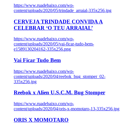
https://www.ruadebaixo.com/wp-
content/uploads/2020/05/trindade_arraial-335x256.jpg
CERVEJA TRINDADE CONVIDA A
CELEBRAR ‘O TEU ARRAIAL’
https://www.ruadebaixo.com/wp-
content/uploads/2020/05/vai-ficar-tudo-bem-
e1589130204162-335x256.png
Vai Ficar Tudo Bem
https://www.ruadebaixo.com/wp-
content/uploads/2020/04/reebok_bug_stomper_02-
335x256.jpg
Reebok x Alien U.S.C.M. Bug Stomper
https://www.ruadebaixo.com/wp-
content/uploads/2020/04/oris-x-momotaro-13-335x256.jpg
ORIS X MOMOTARO