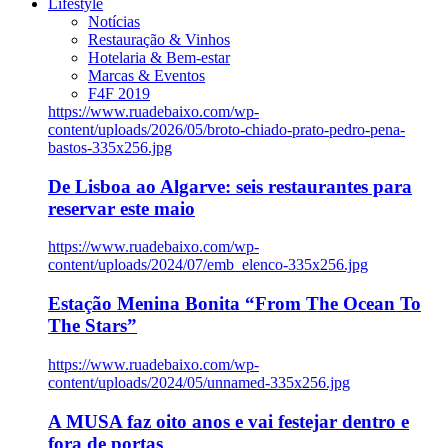
Lifestyle
Notícias
Restauração & Vinhos
Hotelaria & Bem-estar
Marcas & Eventos
F4F 2019
https://www.ruadebaixo.com/wp-
content/uploads/2026/05/broto-chiado-prato-pedro-pena-
bastos-335x256.jpg
De Lisboa ao Algarve: seis restaurantes para
reservar este maio
https://www.ruadebaixo.com/wp-
content/uploads/2024/07/emb_elenco-335x256.jpg
Estação Menina Bonita “From The Ocean To
The Stars”
https://www.ruadebaixo.com/wp-
content/uploads/2024/05/unnamed-335x256.jpg
A MUSA faz oito anos e vai festejar dentro e
fora de portas