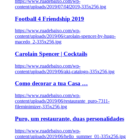
https://www.ruadebaixo.com/wp-
content/uploads/2019/07/f4f2019-335x256.jpg
Football 4 Friendship 2019
https://www.ruadebaixo.com/wp-
content/uploads/2019/06/carolain-spencer-by-hugo-
macedo_2-335x256.jpg
Carolain Spencer | Cocktails
https://www.ruadebaixo.com/wp-
content/uploads/2019/06/aki-catalogo-335x256.jpg
Como decorar a tua Casa …
https://www.ruadebaixo.com/wp-
content/uploads/2019/06/restaurante_puro-7311-
fileminimizer-335x256.jpg
Puro, um restaurante, duas personalidades
https://www.ruadebaixo.com/wp-
content/uploads/2019/06/hello_summer_01-335x256.jpg