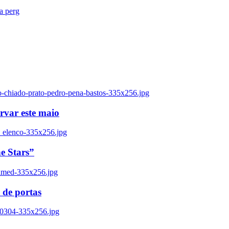
ra perg
o-chiado-prato-pedro-pena-bastos-335x256.jpg
ervar este maio
_elenco-335x256.jpg
e Stars”
named-335x256.jpg
 de portas
00304-335x256.jpg