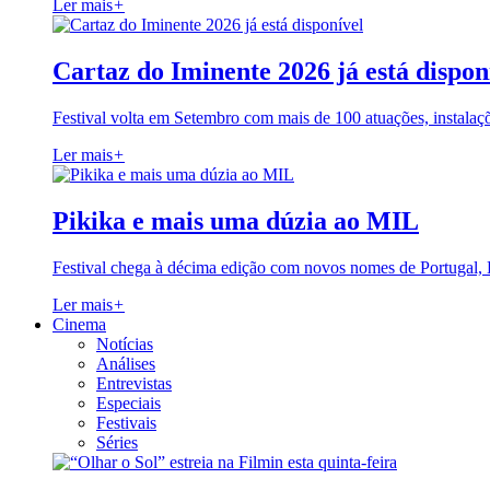
Ler mais
+
Cartaz do Iminente 2026 já está dispon
Festival volta em Setembro com mais de 100 atuações, instalaç
Ler mais
+
Pikika e mais uma dúzia ao MIL
Festival chega à décima edição com novos nomes de Portugal,
Ler mais
+
Cinema
Notícias
Análises
Entrevistas
Especiais
Festivais
Séries