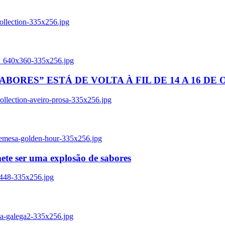
ollection-335x256.jpg
tl_640x360-335x256.jpg
BORES” ESTÁ DE VOLTA À FIL DE 14 A 16 DE
llection-aveiro-prosa-335x256.jpg
remesa-golden-hour-335x256.jpg
ete ser uma explosão de sabores
8448-335x256.jpg
ia-galega2-335x256.jpg