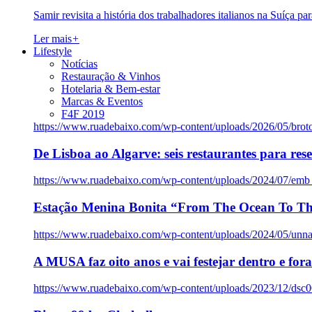
Samir revisita a história dos trabalhadores italianos na Suíça pa
Ler mais
+
Lifestyle
Notícias
Restauração & Vinhos
Hotelaria & Bem-estar
Marcas & Eventos
F4F 2019
https://www.ruadebaixo.com/wp-content/uploads/2026/05/brot
De Lisboa ao Algarve: seis restaurantes para res
https://www.ruadebaixo.com/wp-content/uploads/2024/07/emb
Estação Menina Bonita “From The Ocean To Th
https://www.ruadebaixo.com/wp-content/uploads/2024/05/un
A MUSA faz oito anos e vai festejar dentro e fora
https://www.ruadebaixo.com/wp-content/uploads/2023/12/dsc