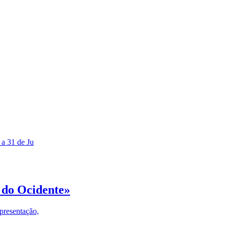
 a 31 de Ju
 do Ocidente»
presentação,