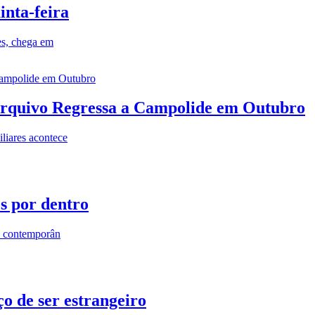
inta-feira
es, chega em
rquivo Regressa a Campolide em Outubro
iares acontece
os por dentro
s contemporân
o de ser estrangeiro