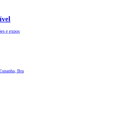
ível
ões e expos
 Espanha, Bra