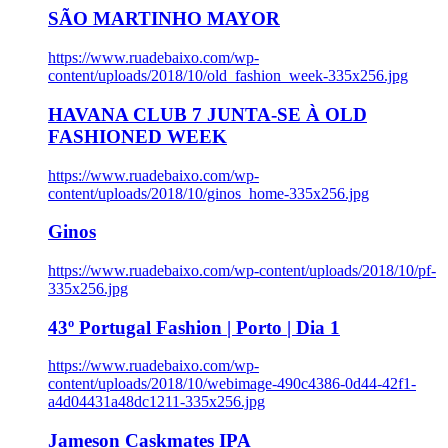
SÃO MARTINHO MAYOR
https://www.ruadebaixo.com/wp-
content/uploads/2018/10/old_fashion_week-335x256.jpg
HAVANA CLUB 7 JUNTA-SE À OLD
FASHIONED WEEK
https://www.ruadebaixo.com/wp-
content/uploads/2018/10/ginos_home-335x256.jpg
Ginos
https://www.ruadebaixo.com/wp-content/uploads/2018/10/pf-
335x256.jpg
43º Portugal Fashion | Porto | Dia 1
https://www.ruadebaixo.com/wp-
content/uploads/2018/10/webimage-490c4386-0d44-42f1-
a4d04431a48dc1211-335x256.jpg
Jameson Caskmates IPA