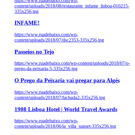
https://www.ruadebaixo.com/wp-
content/uploads/2018/08/restaurante_infame_lisboa-010215-
335x256.jpg
INFAME!
https://www.ruadebaixo.com/wp-
content/uploads/2018/07/dsc2353-335x256.jpg
Passeios no Tejo
https://www.ruadebaixo.com/wp-content/uploads/2018/07/o-
prego-da-peixaria-5-335x256.jpg
O Prego da Peixaria vai pregar para Algés
https://www.ruadebaixo.com/wp-
content/uploads/2018/07/fachada2-335x256.jpg
1908 Lisboa Hotel | World Travel Awards
https://www.ruadebaixo.com/wp-
content/uploads/2018/06/la_villa_sunset-335x256.jpg