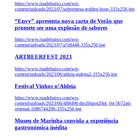
https://www.ruadebaixo.com/wp-
content/uploads/2023/07/sobremesa-golden-hour-335x256.jpg
“Envy” apresenta nova carta de Verão que
promete ser uma explosão de sabores
https://www.ruadebaixo.com/wp-
content/uploads/2023/07/a7r8448-335x256.jpg
ARTBEERFEST 2023
https://www.ruadebaixo.com/wp-
content/uploads/2023/06/aldeia-galega2-335x256.jpg
Festival Vinhos n’Aldeia
https://www.ruadebaixo.com/wp-
content/uploads/2023/06/488496-the20spot20pt_04-5b72a6-
original-1686744290-335x256.jpg
Museu de Marinha convida a experiência
gastronómica inédita