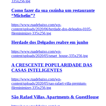
335x256.jpg
Como fazer da sua cozinha um restaurante
“Michelin”?
https://www.ruadebaixo.com/wp-
content/uploads/2020/06/herdade-dos-delgados-0105-
fileminimizer-335x256.jpg
Herdade dos Delgados reabre em junho
https://www.ruadebaixo.com/wp-
content/uploads/2020/05/smart_house-335x256.jpg
A CRESCENTE POPULARIDADE DAS
CASAS INTELIGENTES
https://www.ruadebaixo.com/wp-
content/uploads/2020/05/sao-rafael-villa-premium-
fileminimizer-335x256.jpg
São Rafael Villas, Apartments & GuestHouse