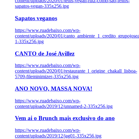
content/uploads/2020/01/tenis-vegan-rutz-como-sao-feitos-
sapatos-vegan-335x256.jpg
Sapatos veganos
https://www.ruadebaixo.com/wp-
content/uploads/2020/01/canto_ambiente_1_credito_grupojosea
1-335x256.jpg
CANTO de José Avillez
https://www.ruadebaixo.com/wp-
content/uploads/2020/01/restaurante_l_origine_chakall_lisboa-
5709-fileminimizer-335x256.jpg
ANO NOVO, MASSA NOVA!
https://www.ruadebaixo.com/wp-
content/uploads/2019/12/unnamed-2-335x256.jpg
Vem ai o Brunch mais exclusivo do ano
https://www.ruadebaixo.com/wp-
content/uploads/2019/12/jag01-335x256.jpg