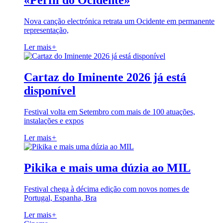
«Perfil do Ocidente»
Nova canção electrónica retrata um Ocidente em permanente
representação,
Ler mais
+
Cartaz do Iminente 2026 já está
disponível
Festival volta em Setembro com mais de 100 atuações,
instalações e expos
Ler mais
+
Pikika e mais uma dúzia ao MIL
Festival chega à décima edição com novos nomes de
Portugal, Espanha, Bra
Ler mais
+