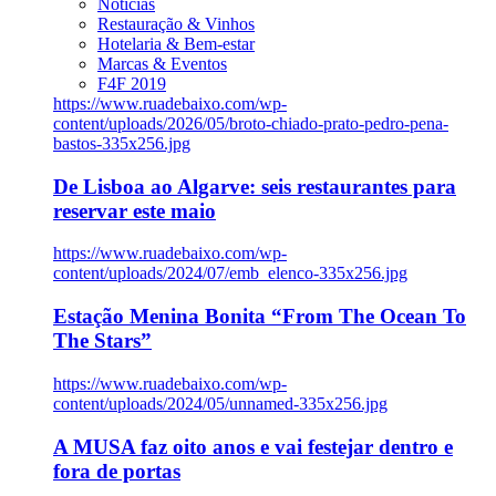
Notícias
Restauração & Vinhos
Hotelaria & Bem-estar
Marcas & Eventos
F4F 2019
https://www.ruadebaixo.com/wp-
content/uploads/2026/05/broto-chiado-prato-pedro-pena-
bastos-335x256.jpg
De Lisboa ao Algarve: seis restaurantes para
reservar este maio
https://www.ruadebaixo.com/wp-
content/uploads/2024/07/emb_elenco-335x256.jpg
Estação Menina Bonita “From The Ocean To
The Stars”
https://www.ruadebaixo.com/wp-
content/uploads/2024/05/unnamed-335x256.jpg
A MUSA faz oito anos e vai festejar dentro e
fora de portas