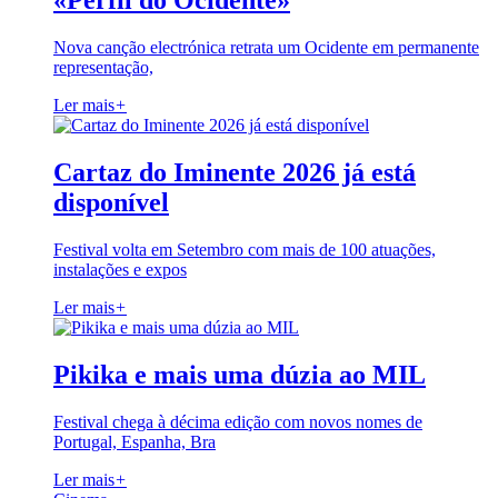
«Perfil do Ocidente»
Nova canção electrónica retrata um Ocidente em permanente
representação,
Ler mais
+
Cartaz do Iminente 2026 já está
disponível
Festival volta em Setembro com mais de 100 atuações,
instalações e expos
Ler mais
+
Pikika e mais uma dúzia ao MIL
Festival chega à décima edição com novos nomes de
Portugal, Espanha, Bra
Ler mais
+