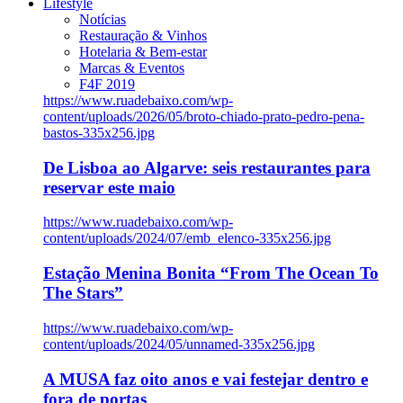
Lifestyle
Notícias
Restauração & Vinhos
Hotelaria & Bem-estar
Marcas & Eventos
F4F 2019
https://www.ruadebaixo.com/wp-
content/uploads/2026/05/broto-chiado-prato-pedro-pena-
bastos-335x256.jpg
De Lisboa ao Algarve: seis restaurantes para
reservar este maio
https://www.ruadebaixo.com/wp-
content/uploads/2024/07/emb_elenco-335x256.jpg
Estação Menina Bonita “From The Ocean To
The Stars”
https://www.ruadebaixo.com/wp-
content/uploads/2024/05/unnamed-335x256.jpg
A MUSA faz oito anos e vai festejar dentro e
fora de portas