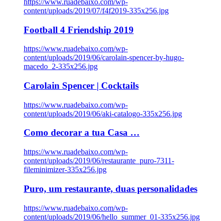
https://www.ruadebaixo.com/wp-
content/uploads/2019/07/f4f2019-335x256.jpg
Football 4 Friendship 2019
https://www.ruadebaixo.com/wp-
content/uploads/2019/06/carolain-spencer-by-hugo-
macedo_2-335x256.jpg
Carolain Spencer | Cocktails
https://www.ruadebaixo.com/wp-
content/uploads/2019/06/aki-catalogo-335x256.jpg
Como decorar a tua Casa …
https://www.ruadebaixo.com/wp-
content/uploads/2019/06/restaurante_puro-7311-
fileminimizer-335x256.jpg
Puro, um restaurante, duas personalidades
https://www.ruadebaixo.com/wp-
content/uploads/2019/06/hello_summer_01-335x256.jpg