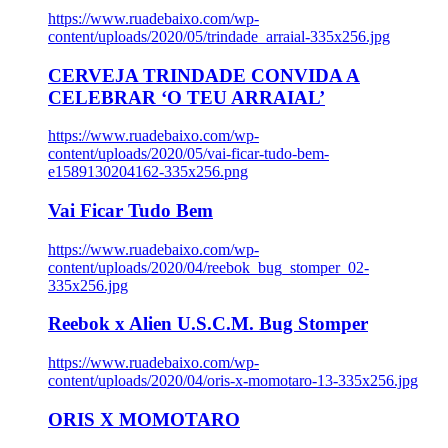
https://www.ruadebaixo.com/wp-
content/uploads/2020/05/trindade_arraial-335x256.jpg
CERVEJA TRINDADE CONVIDA A
CELEBRAR ‘O TEU ARRAIAL’
https://www.ruadebaixo.com/wp-
content/uploads/2020/05/vai-ficar-tudo-bem-
e1589130204162-335x256.png
Vai Ficar Tudo Bem
https://www.ruadebaixo.com/wp-
content/uploads/2020/04/reebok_bug_stomper_02-
335x256.jpg
Reebok x Alien U.S.C.M. Bug Stomper
https://www.ruadebaixo.com/wp-
content/uploads/2020/04/oris-x-momotaro-13-335x256.jpg
ORIS X MOMOTARO