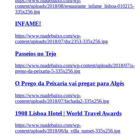
https://www.ruadebaixo.com/wp-
content/uploads/2018/08/restaurante_infame_lisboa-010215-
335x256.jpg
INFAME!
https://www.ruadebaixo.com/wp-
content/uploads/2018/07/dsc2353-335x256.jpg
Passeios no Tejo
https://www.ruadebaixo.com/wp-content/uploads/2018/07/o-
prego-da-peixaria-5-335x256.jpg
O Prego da Peixaria vai pregar para Algés
https://www.ruadebaixo.com/wp-
content/uploads/2018/07/fachada2-335x256.jpg
1908 Lisboa Hotel | World Travel Awards
https://www.ruadebaixo.com/wp-
content/uploads/2018/06/la_villa_sunset-335x256.jpg