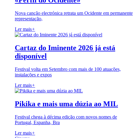
«Perfil do Ocidente»
Nova canção electrónica retrata um Ocidente em permanente
representação,
Ler mais
+
Cartaz do Iminente 2026 já está
disponível
Festival volta em Setembro com mais de 100 atuações,
instalações e expos
Ler mais
+
Pikika e mais uma dúzia ao MIL
Festival chega à décima edição com novos nomes de
Portugal, Espanha, Bra
Ler mais
+