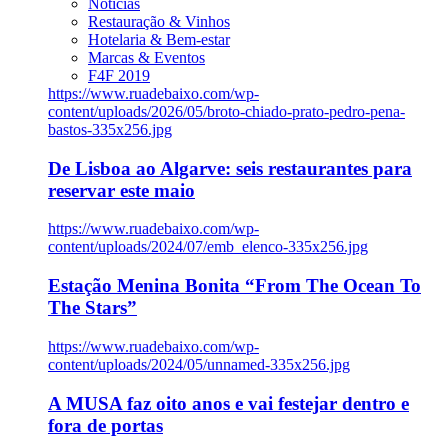
Notícias
Restauração & Vinhos
Hotelaria & Bem-estar
Marcas & Eventos
F4F 2019
https://www.ruadebaixo.com/wp-
content/uploads/2026/05/broto-chiado-prato-pedro-pena-
bastos-335x256.jpg
De Lisboa ao Algarve: seis restaurantes para
reservar este maio
https://www.ruadebaixo.com/wp-
content/uploads/2024/07/emb_elenco-335x256.jpg
Estação Menina Bonita “From The Ocean To
The Stars”
https://www.ruadebaixo.com/wp-
content/uploads/2024/05/unnamed-335x256.jpg
A MUSA faz oito anos e vai festejar dentro e
fora de portas