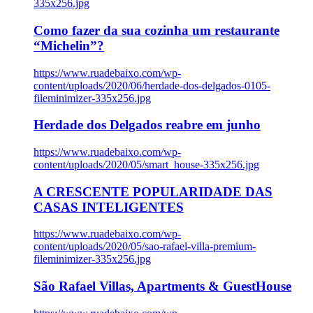
335x256.jpg
Como fazer da sua cozinha um restaurante
“Michelin”?
https://www.ruadebaixo.com/wp-
content/uploads/2020/06/herdade-dos-delgados-0105-
fileminimizer-335x256.jpg
Herdade dos Delgados reabre em junho
https://www.ruadebaixo.com/wp-
content/uploads/2020/05/smart_house-335x256.jpg
A CRESCENTE POPULARIDADE DAS
CASAS INTELIGENTES
https://www.ruadebaixo.com/wp-
content/uploads/2020/05/sao-rafael-villa-premium-
fileminimizer-335x256.jpg
São Rafael Villas, Apartments & GuestHouse