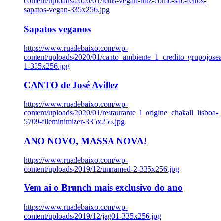
content/uploads/2020/01/tenis-vegan-rutz-como-sao-feitos-
sapatos-vegan-335x256.jpg
Sapatos veganos
https://www.ruadebaixo.com/wp-
content/uploads/2020/01/canto_ambiente_1_credito_grupojosea
1-335x256.jpg
CANTO de José Avillez
https://www.ruadebaixo.com/wp-
content/uploads/2020/01/restaurante_l_origine_chakall_lisboa-
5709-fileminimizer-335x256.jpg
ANO NOVO, MASSA NOVA!
https://www.ruadebaixo.com/wp-
content/uploads/2019/12/unnamed-2-335x256.jpg
Vem ai o Brunch mais exclusivo do ano
https://www.ruadebaixo.com/wp-
content/uploads/2019/12/jag01-335x256.jpg