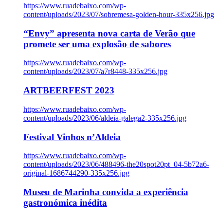
https://www.ruadebaixo.com/wp-
content/uploads/2023/07/sobremesa-golden-hour-335x256.jpg
“Envy” apresenta nova carta de Verão que
promete ser uma explosão de sabores
https://www.ruadebaixo.com/wp-
content/uploads/2023/07/a7r8448-335x256.jpg
ARTBEERFEST 2023
https://www.ruadebaixo.com/wp-
content/uploads/2023/06/aldeia-galega2-335x256.jpg
Festival Vinhos n’Aldeia
https://www.ruadebaixo.com/wp-
content/uploads/2023/06/488496-the20spot20pt_04-5b72a6-
original-1686744290-335x256.jpg
Museu de Marinha convida a experiência
gastronómica inédita