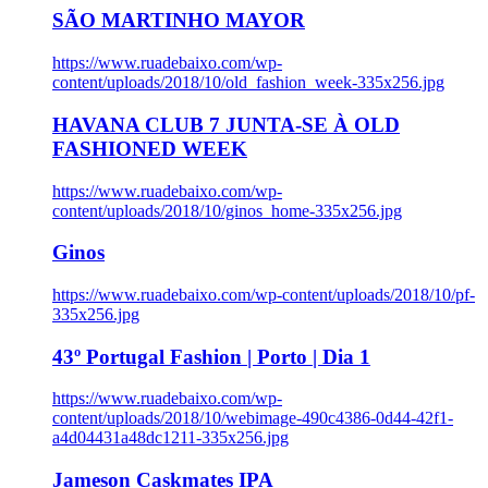
SÃO MARTINHO MAYOR
https://www.ruadebaixo.com/wp-
content/uploads/2018/10/old_fashion_week-335x256.jpg
HAVANA CLUB 7 JUNTA-SE À OLD
FASHIONED WEEK
https://www.ruadebaixo.com/wp-
content/uploads/2018/10/ginos_home-335x256.jpg
Ginos
https://www.ruadebaixo.com/wp-content/uploads/2018/10/pf-
335x256.jpg
43º Portugal Fashion | Porto | Dia 1
https://www.ruadebaixo.com/wp-
content/uploads/2018/10/webimage-490c4386-0d44-42f1-
a4d04431a48dc1211-335x256.jpg
Jameson Caskmates IPA