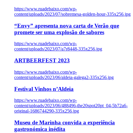
https://www.ruadebaixo.com/wp-
content/uploads/2023/07/sobremesa-golden-hour-335x256.jpg
“Envy” apresenta nova carta de Verão que
promete ser uma explosão de sabores
https://www.ruadebaixo.com/wp-
content/uploads/2023/07/a7r8448-335x256.jpg
ARTBEERFEST 2023
https://www.ruadebaixo.com/wp-
content/uploads/2023/06/aldeia-galega2-335x256.jpg
Festival Vinhos n’Aldeia
https://www.ruadebaixo.com/wp-
content/uploads/2023/06/488496-the20spot20pt_04-5b72a6-
original-1686744290-335x256.jpg
Museu de Marinha convida a experiência
gastronómica inédita