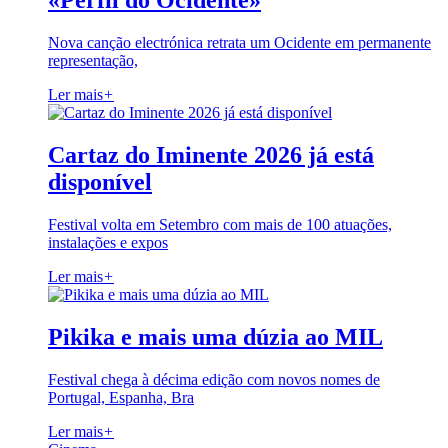
«Perfil do Ocidente»
Nova canção electrónica retrata um Ocidente em permanente
representação,
Ler mais
+
Cartaz do Iminente 2026 já está
disponível
Festival volta em Setembro com mais de 100 atuações,
instalações e expos
Ler mais
+
Pikika e mais uma dúzia ao MIL
Festival chega à décima edição com novos nomes de
Portugal, Espanha, Bra
Ler mais
+