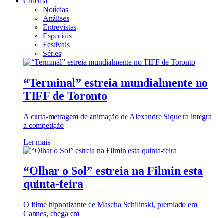
Cinema
Notícias
Análises
Entrevistas
Especiais
Festivais
Séries
“Terminal” estreia mundialmente no
TIFF de Toronto
A curta-metragem de animação de Alexandre Siqueira integra
a competição
Ler mais
+
“Olhar o Sol” estreia na Filmin esta
quinta-feira
O filme hipnotizante de Mascha Schilinski, premiado em
Cannes, chega em