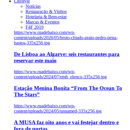
Lifestyle
Notícias
Restauração & Vinhos
Hotelaria & Bem-estar
Marcas & Eventos
F4F 2019
https://www.ruadebaixo.com/wp-
content/uploads/2026/05/broto-chiado-prato-pedro-pena-
bastos-335x256.jpg
De Lisboa ao Algarve: seis restaurantes para
reservar este maio
https://www.ruadebaixo.com/wp-
content/uploads/2024/07/emb_elenco-335x256.jpg
Estação Menina Bonita “From The Ocean To
The Stars”
https://www.ruadebaixo.com/wp-
content/uploads/2024/05/unnamed-335x256.jpg
A MUSA faz oito anos e vai festejar dentro e
fora de portas