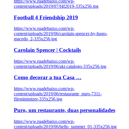
https://www.ruadebaixo.com/wp-
content/uploads/2019/07/f4f2019-335x256.jpg
Football 4 Friendship 2019
https://www.ruadebaixo.com/wp-
content/uploads/2019/06/carolain-spencer-by-hugo-
macedo_2-335x256.jpg
Carolain Spencer | Cocktails
https://www.ruadebaixo.com/wp-
content/uploads/2019/06/aki-catalogo-335x256.jpg
Como decorar a tua Casa …
https://www.ruadebaixo.com/wp-
content/uploads/2019/06/restaurante_puro-7311-
fileminimizer-335x256.jpg
Puro, um restaurante, duas personalidades
https://www.ruadebaixo.com/wp-
content/uploads/2019/06/hello_summer_01-335x256.jpg