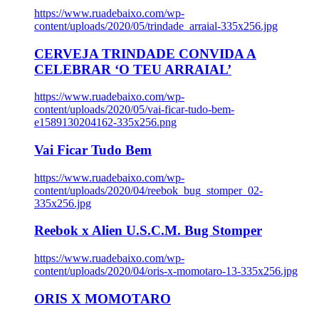
https://www.ruadebaixo.com/wp-
content/uploads/2020/05/trindade_arraial-335x256.jpg
CERVEJA TRINDADE CONVIDA A
CELEBRAR ‘O TEU ARRAIAL’
https://www.ruadebaixo.com/wp-
content/uploads/2020/05/vai-ficar-tudo-bem-
e1589130204162-335x256.png
Vai Ficar Tudo Bem
https://www.ruadebaixo.com/wp-
content/uploads/2020/04/reebok_bug_stomper_02-
335x256.jpg
Reebok x Alien U.S.C.M. Bug Stomper
https://www.ruadebaixo.com/wp-
content/uploads/2020/04/oris-x-momotaro-13-335x256.jpg
ORIS X MOMOTARO