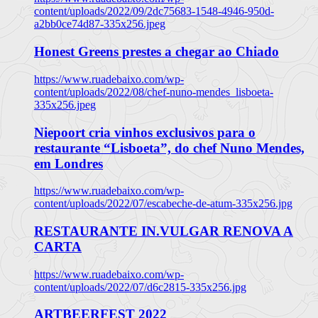
content/uploads/2022/09/2dc75683-1548-4946-950d-
a2bb0ce74d87-335x256.jpeg
Honest Greens prestes a chegar ao Chiado
https://www.ruadebaixo.com/wp-
content/uploads/2022/08/chef-nuno-mendes_lisboeta-
335x256.jpeg
Niepoort cria vinhos exclusivos para o
restaurante “Lisboeta”, do chef Nuno Mendes,
em Londres
https://www.ruadebaixo.com/wp-
content/uploads/2022/07/escabeche-de-atum-335x256.jpg
RESTAURANTE IN.VULGAR RENOVA A
CARTA
https://www.ruadebaixo.com/wp-
content/uploads/2022/07/d6c2815-335x256.jpg
ARTBEERFEST 2022