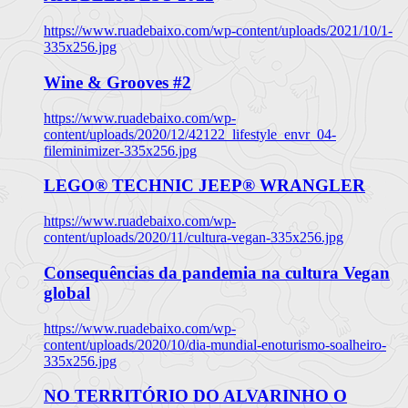
https://www.ruadebaixo.com/wp-content/uploads/2021/10/1-
335x256.jpg
Wine & Grooves #2
https://www.ruadebaixo.com/wp-
content/uploads/2020/12/42122_lifestyle_envr_04-
fileminimizer-335x256.jpg
LEGO® TECHNIC JEEP® WRANGLER
https://www.ruadebaixo.com/wp-
content/uploads/2020/11/cultura-vegan-335x256.jpg
Consequências da pandemia na cultura Vegan
global
https://www.ruadebaixo.com/wp-
content/uploads/2020/10/dia-mundial-enoturismo-soalheiro-
335x256.jpg
NO TERRITÓRIO DO ALVARINHO O