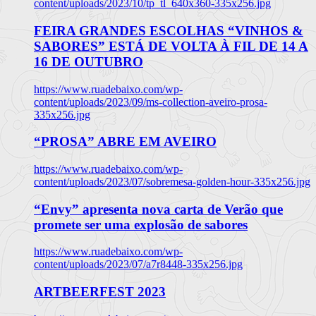
content/uploads/2023/10/tp_tl_640x360-335x256.jpg
FEIRA GRANDES ESCOLHAS “VINHOS &
SABORES” ESTÁ DE VOLTA À FIL DE 14 A
16 DE OUTUBRO
https://www.ruadebaixo.com/wp-
content/uploads/2023/09/ms-collection-aveiro-prosa-
335x256.jpg
“PROSA” ABRE EM AVEIRO
https://www.ruadebaixo.com/wp-
content/uploads/2023/07/sobremesa-golden-hour-335x256.jpg
“Envy” apresenta nova carta de Verão que
promete ser uma explosão de sabores
https://www.ruadebaixo.com/wp-
content/uploads/2023/07/a7r8448-335x256.jpg
ARTBEERFEST 2023