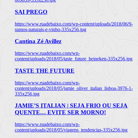
SAI PREGO
https://www.ruadebaixo.com/wp-content/uploads/2018/06/9-
sumos-naturais-e-vinho-335x256.jpg
Cantina Zé Avillez
https://www.ruadebaixo.com/wp-
content/uploads/2018/05/taste_future_heineken-335x256.jpg
TASTE THE FUTURE
https://www.ruadebaixo.com/wp-
content/uploads/2018/05/jamie_oliver_italian_lisboa-3976-1-
335x256.jpg
JAMIE’S ITALIAN | SEJA FRIO OU SEJA
QUENTE… EVITE SER MORNO!
https://www.ruadebaixo.com/wp-
content/uploads/2018/05/viagens_tendencias-335x256.jpg