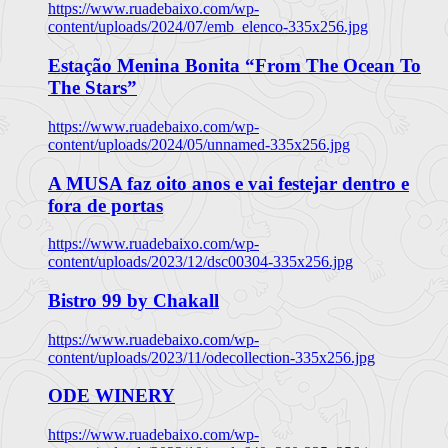
https://www.ruadebaixo.com/wp-
content/uploads/2024/07/emb_elenco-335x256.jpg
Estação Menina Bonita “From The Ocean To
The Stars”
https://www.ruadebaixo.com/wp-
content/uploads/2024/05/unnamed-335x256.jpg
A MUSA faz oito anos e vai festejar dentro e
fora de portas
https://www.ruadebaixo.com/wp-
content/uploads/2023/12/dsc00304-335x256.jpg
Bistro 99 by Chakall
https://www.ruadebaixo.com/wp-
content/uploads/2023/11/odecollection-335x256.jpg
ODE WINERY
https://www.ruadebaixo.com/wp-