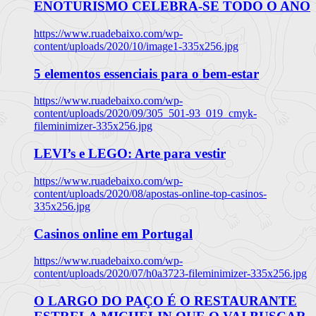
ENOTURISMO CELEBRA-SE TODO O ANO
https://www.ruadebaixo.com/wp-
content/uploads/2020/10/image1-335x256.jpg
5 elementos essenciais para o bem-estar
https://www.ruadebaixo.com/wp-
content/uploads/2020/09/305_501-93_019_cmyk-
fileminimizer-335x256.jpg
LEVI’s e LEGO: Arte para vestir
https://www.ruadebaixo.com/wp-
content/uploads/2020/08/apostas-online-top-casinos-
335x256.jpg
Casinos online em Portugal
https://www.ruadebaixo.com/wp-
content/uploads/2020/07/h0a3723-fileminimizer-335x256.jpg
O LARGO DO PAÇO É O RESTAURANTE