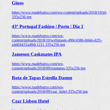
Ginos
https://www.ruadebaixo.com/wp-content/uploads/2018/10/pf-
335x256.jpg
43º Portugal Fashion | Porto | Dia 1
https://www.ruadebaixo.com/wp-
content/uploads/2018/10/webimage-490c4386-0d44-42f1-
a4d04431a48dc1211-335x256.jpg
Jameson Caskmates IPA
https://www.ruadebaixo.com/wp-
content/uploads/2018/09/rotatapas-335x256.jpg
Rota de Tapas Estrella Damm
https://www.ruadebaixo.com/wp-
content/uploads/2018/09/czar_hotel-335x256.jpg
Czar Lisbon Hotel