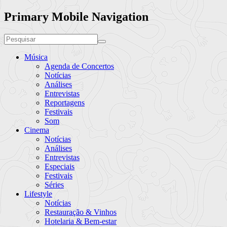
Primary Mobile Navigation
Música
Agenda de Concertos
Notícias
Análises
Entrevistas
Reportagens
Festivais
Som
Cinema
Notícias
Análises
Entrevistas
Especiais
Festivais
Séries
Lifestyle
Notícias
Restauração & Vinhos
Hotelaria & Bem-estar