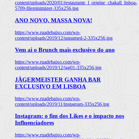
content/uploads/2020/01/restaurante_l_origine_chakall_lisboa-
5709-fileminimizer-335x256.jpg
ANO NOVO, MASSA NOVA!
https://www.ruadebaixo.com/wp-
content/uploads/2019/12/unnamed-2-335x256.jpg
Vem ai o Brunch mais exclusivo do ano
https://www.ruadebaixo.com/wp-
content/uploads/2019/12/jag01-335x256.jpg
JÄGERMEISTER GANHA BAR
EXCLUSIVO EM LISBOA
https://www.ruadebaixo.com/wp-
content/uploads/2019/11/instagram-335x256.jpg
Instagram: o fim dos Likes e o impacto nos
Influenciadores
https://www.ruadebaixo.com/wp-