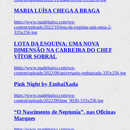
MARIA LUÍSA CHEGA A BRAGA
https://www.ruadebaixo.com/wp-
content/uploads/2022/10/lota-da-esquina-sala-agua-2-
335x256.jpg
LOTA DA ESQUINA: UMA NOVA
DIMENSÃO NA CARREIRA DO CHEF
VÍTOR SOBRAL
https://www.ruadebaixo.com/wp-
content/uploads/2022/09/aniversario-embaixada-335x256.jpg
Pink Night by EmbaiXada
https://www.ruadebaixo.com/wp-
content/uploads/2022/09/img_9030-335x256.jpg
“O Nascimento de Neptunia”, nas Oficinas
Marques
https://www.ruadebaixo.com/wp-