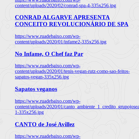
content/uploads/2020/02/conrad-spa-4-335x256.jpg
CONRAD ALGARVE APRESENTA
CONCEITO REVOLUCIONÁRIO DE SPA
https://www.ruadebaixo.com/wp-
content/uploads/2020/01/infame2-335x256.jpg
No Infame, O Chef faz Par
https://www.ruadebaixo.com/wp-
content/uploads/2020/01/tenis-vegan-rutz-como-sao-feitos-
sapatos-vegan-335x256.jpg
Sapatos veganos
https://www.ruadebaixo.com/wp-
content/uploads/2020/01/canto_ambiente_1_credito_grupojosea
1-335x256.jpg
CANTO de José Avillez
https://www.ruadebaixo.com/wp-