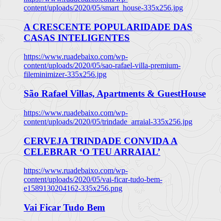
content/uploads/2020/05/smart_house-335x256.jpg
A CRESCENTE POPULARIDADE DAS
CASAS INTELIGENTES
https://www.ruadebaixo.com/wp-
content/uploads/2020/05/sao-rafael-villa-premium-
fileminimizer-335x256.jpg
São Rafael Villas, Apartments & GuestHouse
https://www.ruadebaixo.com/wp-
content/uploads/2020/05/trindade_arraial-335x256.jpg
CERVEJA TRINDADE CONVIDA A
CELEBRAR ‘O TEU ARRAIAL’
https://www.ruadebaixo.com/wp-
content/uploads/2020/05/vai-ficar-tudo-bem-
e1589130204162-335x256.png
Vai Ficar Tudo Bem