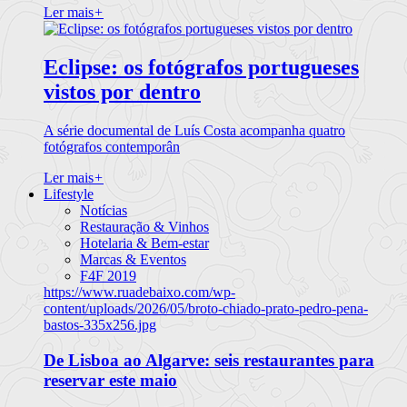
Ler mais
+
Eclipse: os fotógrafos portugueses
vistos por dentro
A série documental de Luís Costa acompanha quatro
fotógrafos contemporân
Ler mais
+
Lifestyle
Notícias
Restauração & Vinhos
Hotelaria & Bem-estar
Marcas & Eventos
F4F 2019
https://www.ruadebaixo.com/wp-
content/uploads/2026/05/broto-chiado-prato-pedro-pena-
bastos-335x256.jpg
De Lisboa ao Algarve: seis restaurantes para
reservar este maio