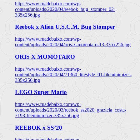
https://www.ruadebaixo.com/wp-
content/uploads/2020/04/reebok_bug_stomper_02-
335x256.jpg
Reebok x Alien U.S.C.M. Bug Stomper
https://www.ruadebaixo.com/wp-
content/uploads/2020/04/oris-x-momotaro-13-335x256.jpg
ORIS X MOMOTARO
https://www.ruadebaixo.com/wp-
content/uploads/2020/04/71360_lifestyle_01-fileminimizer-
335x256.jpg
LEGO Super Mario
https://www.ruadebaixo.com/wp-
content/uploads/2020/03/reebok_ss2020_graziela_costa-
7193-fileminimizer-335x256.jpg
REEBOK x SS’20
https://www.ruadebaixo.com/wp-