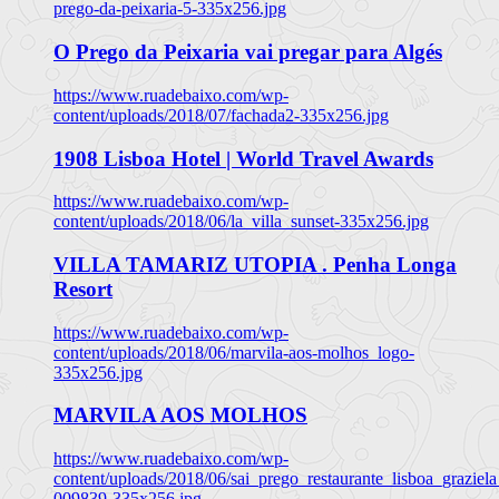
prego-da-peixaria-5-335x256.jpg
O Prego da Peixaria vai pregar para Algés
https://www.ruadebaixo.com/wp-
content/uploads/2018/07/fachada2-335x256.jpg
1908 Lisboa Hotel | World Travel Awards
https://www.ruadebaixo.com/wp-
content/uploads/2018/06/la_villa_sunset-335x256.jpg
VILLA TAMARIZ UTOPIA . Penha Longa
Resort
https://www.ruadebaixo.com/wp-
content/uploads/2018/06/marvila-aos-molhos_logo-
335x256.jpg
MARVILA AOS MOLHOS
https://www.ruadebaixo.com/wp-
content/uploads/2018/06/sai_prego_restaurante_lisboa_graziela
009839-335x256.jpg