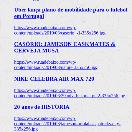
Uber lança plano de mobilidade para o futebol
em Portugal
https://www.ruadebaixo.com/wp-
content/uploads/2019/03/casorio_-1-335x256.jpg
CASÓRIO: JAMESON CASKMATES &
CERVEJA MUSA
https://www.ruadebaixo.com/wp-
content/uploads/2019/03/nature-335x256.jpg
NIKE CELEBRA AIR MAX 720
https://www.ruadebaixo.com/wp-
content/uploads/2019/03/20aniv_historia_pt_2-335x256.jpg
20 anos de HISTÓRIA
https://www.ruadebaixo.com/wp-
content/uploads/2019/03/jameson-arraial-st.-patricks-day-
335x256.jpg