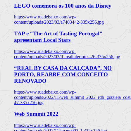
LEGO comemora os 100 anos da Disney
https://www.ruadebaixo.com/wp-
content/uploads/2023/03/a7403442-335x256.jpg
TAP e “The Art of Tasting Portugal”
apresentam Local Stars
https://www.ruadebaixo.com/wp-
content/uploads/2023/03/lf_realinteriores-26-335x256.jpg
“REAL BY CASA DA CALÇADA”, NO
PORTO, REABRE COM CONCEITO
RENOVADO
https://www.ruadebaixo.com/wp-
content/uploads/2022/11/web_summit_2022_rdb_graziela_cost
47-335x256.jpg
Web Summit 2022
https://www.ruadebaixo.com/wp-
content/uploads/2022/11/image003-2-335x256.jpg