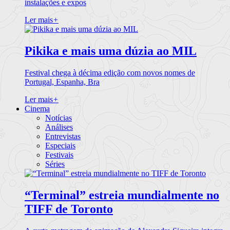
instalações e expos
Ler mais
+
Pikika e mais uma dúzia ao MIL
Festival chega à décima edição com novos nomes de
Portugal, Espanha, Bra
Ler mais
+
Cinema
Notícias
Análises
Entrevistas
Especiais
Festivais
Séries
“Terminal” estreia mundialmente no
TIFF de Toronto