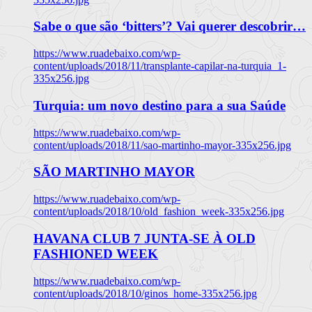
Sabe o que são ‘bitters’? Vai querer descobrir…
https://www.ruadebaixo.com/wp-
content/uploads/2018/11/transplante-capilar-na-turquia_1-
335x256.jpg
Turquia: um novo destino para a sua Saúde
https://www.ruadebaixo.com/wp-
content/uploads/2018/11/sao-martinho-mayor-335x256.jpg
SÃO MARTINHO MAYOR
https://www.ruadebaixo.com/wp-
content/uploads/2018/10/old_fashion_week-335x256.jpg
HAVANA CLUB 7 JUNTA-SE À OLD
FASHIONED WEEK
https://www.ruadebaixo.com/wp-
content/uploads/2018/10/ginos_home-335x256.jpg