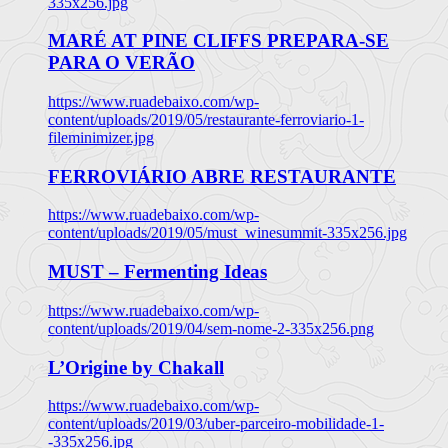
335x256.jpg
MARÉ AT PINE CLIFFS PREPARA-SE
PARA O VERÃO
https://www.ruadebaixo.com/wp-
content/uploads/2019/05/restaurante-ferroviario-1-
fileminimizer.jpg
FERROVIÁRIO ABRE RESTAURANTE
https://www.ruadebaixo.com/wp-
content/uploads/2019/05/must_winesummit-335x256.jpg
MUST – Fermenting Ideas
https://www.ruadebaixo.com/wp-
content/uploads/2019/04/sem-nome-2-335x256.png
L’Origine by Chakall
https://www.ruadebaixo.com/wp-
content/uploads/2019/03/uber-parceiro-mobilidade-1-
-335x256.jpg