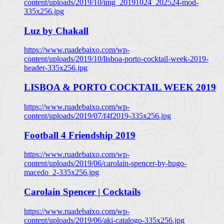
content/uploads/2019/10/img_20191024_202524-mod-
335x256.jpg
Luz by Chakall
https://www.ruadebaixo.com/wp-
content/uploads/2019/10/lisboa-porto-cocktail-week-2019-
header-335x256.jpg
LISBOA & PORTO COCKTAIL WEEK 2019
https://www.ruadebaixo.com/wp-
content/uploads/2019/07/f4f2019-335x256.jpg
Football 4 Friendship 2019
https://www.ruadebaixo.com/wp-
content/uploads/2019/06/carolain-spencer-by-hugo-
macedo_2-335x256.jpg
Carolain Spencer | Cocktails
https://www.ruadebaixo.com/wp-
content/uploads/2019/06/aki-catalogo-335x256.jpg