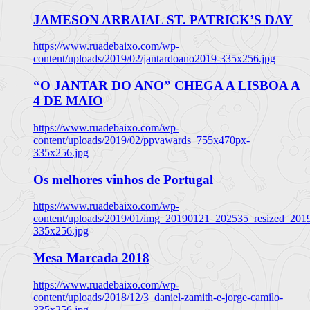
JAMESON ARRAIAL ST. PATRICK’S DAY
https://www.ruadebaixo.com/wp-
content/uploads/2019/02/jantardoano2019-335x256.jpg
“O JANTAR DO ANO” CHEGA A LISBOA A
4 DE MAIO
https://www.ruadebaixo.com/wp-
content/uploads/2019/02/ppvawards_755x470px-
335x256.jpg
Os melhores vinhos de Portugal
https://www.ruadebaixo.com/wp-
content/uploads/2019/01/img_20190121_202535_resized_20
335x256.jpg
Mesa Marcada 2018
https://www.ruadebaixo.com/wp-
content/uploads/2018/12/3_daniel-zamith-e-jorge-camilo-
335x256.jpg