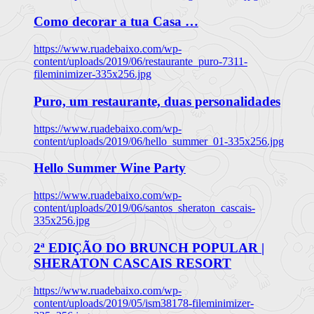
Como decorar a tua Casa …
https://www.ruadebaixo.com/wp-
content/uploads/2019/06/restaurante_puro-7311-
fileminimizer-335x256.jpg
Puro, um restaurante, duas personalidades
https://www.ruadebaixo.com/wp-
content/uploads/2019/06/hello_summer_01-335x256.jpg
Hello Summer Wine Party
https://www.ruadebaixo.com/wp-
content/uploads/2019/06/santos_sheraton_cascais-
335x256.jpg
2ª EDIÇÃO DO BRUNCH POPULAR |
SHERATON CASCAIS RESORT
https://www.ruadebaixo.com/wp-
content/uploads/2019/05/ism38178-fileminimizer-