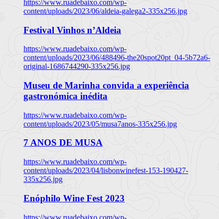
https://www.ruadebaixo.com/wp-
content/uploads/2023/06/aldeia-galega2-335x256.jpg
Festival Vinhos n’Aldeia
https://www.ruadebaixo.com/wp-
content/uploads/2023/06/488496-the20spot20pt_04-5b72a6-
original-1686744290-335x256.jpg
Museu de Marinha convida a experiência
gastronómica inédita
https://www.ruadebaixo.com/wp-
content/uploads/2023/05/musa7anos-335x256.jpg
7 ANOS DE MUSA
https://www.ruadebaixo.com/wp-
content/uploads/2023/04/lisbonwinefest-153-190427-
335x256.jpg
Enóphilo Wine Fest 2023
https://www.ruadebaixo.com/wp-