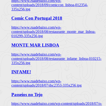
https://www.ruadebaixo.com/wp-
content/uploads/2018/09/comiccon_lisboa-012354-
335x256.jpg
Comic Con Portugal 2018
https://www.ruadebaixo.com/wp-
content/uploads/2018/08/restaurante_monte_mar_lisboa-
010299-335x256.jpg
MONTE MAR LISBOA
https://www.ruadebaixo.com/wp-
content/uploads/2018/08/restaurante_infame_lisboa-010215-
335x256.jpg
INFAME!
https://www.ruadebaixo.com/wp-
content/uploads/2018/07/dsc2353-335x256.jpg
Passeios no Tejo
https://www.ruadebaixo.com/wp-content/uploads/2018/07/o-