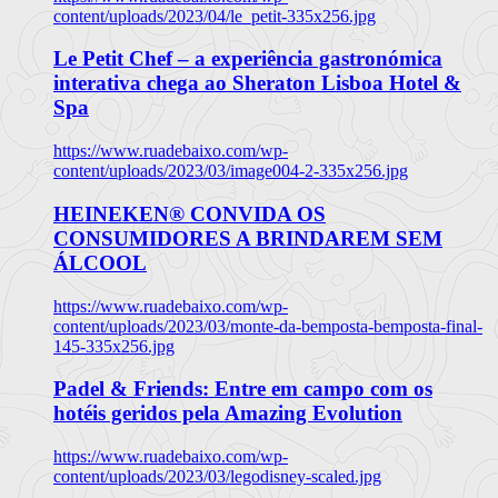
content/uploads/2023/04/le_petit-335x256.jpg
Le Petit Chef – a experiência gastronómica
interativa chega ao Sheraton Lisboa Hotel &
Spa
https://www.ruadebaixo.com/wp-
content/uploads/2023/03/image004-2-335x256.jpg
HEINEKEN® CONVIDA OS
CONSUMIDORES A BRINDAREM SEM
ÁLCOOL
https://www.ruadebaixo.com/wp-
content/uploads/2023/03/monte-da-bemposta-bemposta-final-
145-335x256.jpg
Padel & Friends: Entre em campo com os
hotéis geridos pela Amazing Evolution
https://www.ruadebaixo.com/wp-
content/uploads/2023/03/legodisney-scaled.jpg