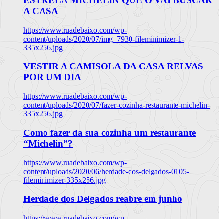
ESTRELA MICHELIN QUE O VAI BUSCAR
A CASA
https://www.ruadebaixo.com/wp-
content/uploads/2020/07/img_7930-fileminimizer-1-
335x256.jpg
VESTIR A CAMISOLA DA CASA RELVAS
POR UM DIA
https://www.ruadebaixo.com/wp-
content/uploads/2020/07/fazer-cozinha-restaurante-michelin-
335x256.jpg
Como fazer da sua cozinha um restaurante
“Michelin”?
https://www.ruadebaixo.com/wp-
content/uploads/2020/06/herdade-dos-delgados-0105-
fileminimizer-335x256.jpg
Herdade dos Delgados reabre em junho
https://www.ruadebaixo.com/wp-