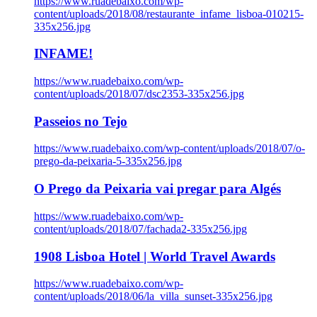
https://www.ruadebaixo.com/wp-
content/uploads/2018/08/restaurante_infame_lisboa-010215-
335x256.jpg
INFAME!
https://www.ruadebaixo.com/wp-
content/uploads/2018/07/dsc2353-335x256.jpg
Passeios no Tejo
https://www.ruadebaixo.com/wp-content/uploads/2018/07/o-
prego-da-peixaria-5-335x256.jpg
O Prego da Peixaria vai pregar para Algés
https://www.ruadebaixo.com/wp-
content/uploads/2018/07/fachada2-335x256.jpg
1908 Lisboa Hotel | World Travel Awards
https://www.ruadebaixo.com/wp-
content/uploads/2018/06/la_villa_sunset-335x256.jpg