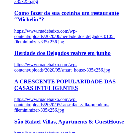
335x256.jpg
Como fazer da sua cozinha um restaurante
“Michelin”?
https://www.ruadebaixo.com/wp-
content/uploads/2020/06/herdade-dos-delgados-0105-
fileminimizer-335x256.jpg
Herdade dos Delgados reabre em junho
https://www.ruadebaixo.com/wp-
content/uploads/2020/05/smart_house-335x256.jpg
A CRESCENTE POPULARIDADE DAS
CASAS INTELIGENTES
https://www.ruadebaixo.com/wp-
content/uploads/2020/05/sao-rafael-villa-premium-
fileminimizer-335x256.jpg
São Rafael Villas, Apartments & GuestHouse