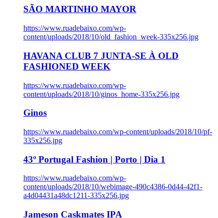
SÃO MARTINHO MAYOR
https://www.ruadebaixo.com/wp-
content/uploads/2018/10/old_fashion_week-335x256.jpg
HAVANA CLUB 7 JUNTA-SE À OLD
FASHIONED WEEK
https://www.ruadebaixo.com/wp-
content/uploads/2018/10/ginos_home-335x256.jpg
Ginos
https://www.ruadebaixo.com/wp-content/uploads/2018/10/pf-
335x256.jpg
43º Portugal Fashion | Porto | Dia 1
https://www.ruadebaixo.com/wp-
content/uploads/2018/10/webimage-490c4386-0d44-42f1-
a4d04431a48dc1211-335x256.jpg
Jameson Caskmates IPA