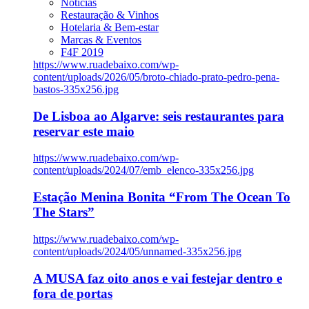
Notícias
Restauração & Vinhos
Hotelaria & Bem-estar
Marcas & Eventos
F4F 2019
https://www.ruadebaixo.com/wp-
content/uploads/2026/05/broto-chiado-prato-pedro-pena-
bastos-335x256.jpg
De Lisboa ao Algarve: seis restaurantes para
reservar este maio
https://www.ruadebaixo.com/wp-
content/uploads/2024/07/emb_elenco-335x256.jpg
Estação Menina Bonita “From The Ocean To
The Stars”
https://www.ruadebaixo.com/wp-
content/uploads/2024/05/unnamed-335x256.jpg
A MUSA faz oito anos e vai festejar dentro e
fora de portas