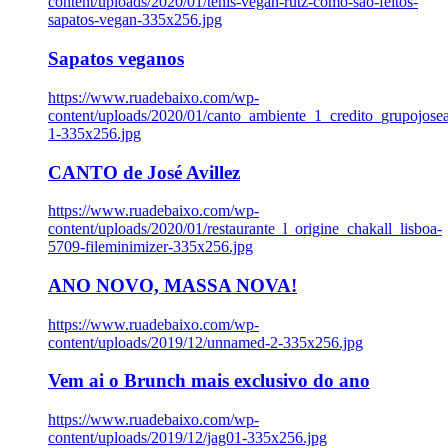
content/uploads/2020/01/tenis-vegan-rutz-como-sao-feitos-
sapatos-vegan-335x256.jpg
Sapatos veganos
https://www.ruadebaixo.com/wp-
content/uploads/2020/01/canto_ambiente_1_credito_grupojosea
1-335x256.jpg
CANTO de José Avillez
https://www.ruadebaixo.com/wp-
content/uploads/2020/01/restaurante_l_origine_chakall_lisboa-
5709-fileminimizer-335x256.jpg
ANO NOVO, MASSA NOVA!
https://www.ruadebaixo.com/wp-
content/uploads/2019/12/unnamed-2-335x256.jpg
Vem ai o Brunch mais exclusivo do ano
https://www.ruadebaixo.com/wp-
content/uploads/2019/12/jag01-335x256.jpg