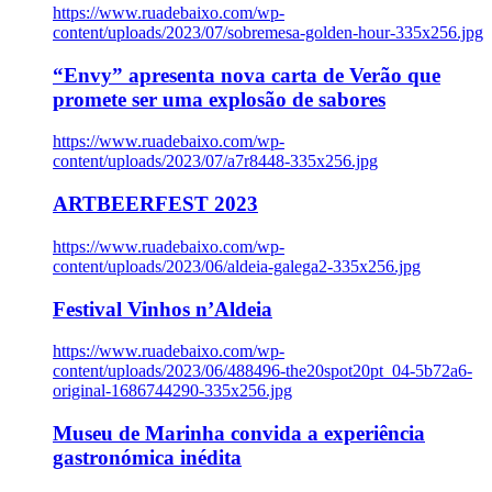
https://www.ruadebaixo.com/wp-
content/uploads/2023/07/sobremesa-golden-hour-335x256.jpg
“Envy” apresenta nova carta de Verão que
promete ser uma explosão de sabores
https://www.ruadebaixo.com/wp-
content/uploads/2023/07/a7r8448-335x256.jpg
ARTBEERFEST 2023
https://www.ruadebaixo.com/wp-
content/uploads/2023/06/aldeia-galega2-335x256.jpg
Festival Vinhos n’Aldeia
https://www.ruadebaixo.com/wp-
content/uploads/2023/06/488496-the20spot20pt_04-5b72a6-
original-1686744290-335x256.jpg
Museu de Marinha convida a experiência
gastronómica inédita