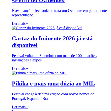
«Perfil do Ocidente»
Nova canção electrónica retrata um Ocidente em permanente
representação,
Ler mais
+
Cartaz do Iminente 2026 já está
disponível
Festival volta em Setembro com mais de 100 atuações,
instalações e expos
Ler mais
+
Pikika e mais uma dúzia ao MIL
Festival chega à décima edição com novos nomes de
Portugal, Espanha, Bra
Ler mais
+