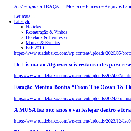
A 5.ª edição da TRAÇA — Mostra de Filmes de Arquivos Famil
Ler mais
+
Lifestyle
Notícias
Restauração & Vinhos
Hotelaria & Bem-estar
Marcas & Eventos
F4F 2019
https://www.ruadebaixo.com/wp-content/uploads/2026/05/brot
De Lisboa ao Algarve: seis restaurantes para res
https://www.ruadebaixo.com/wp-content/uploads/2024/07/emb
Estação Menina Bonita “From The Ocean To Th
https://www.ruadebaixo.com/wp-content/uploads/2024/05/un
A MUSA faz oito anos e vai festejar dentro e fora
https://www.ruadebaixo.com/wp-content/uploads/2023/12/dsc