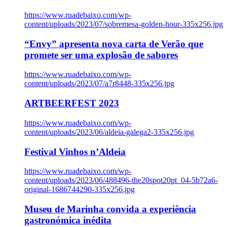
https://www.ruadebaixo.com/wp-
content/uploads/2023/07/sobremesa-golden-hour-335x256.jpg
“Envy” apresenta nova carta de Verão que
promete ser uma explosão de sabores
https://www.ruadebaixo.com/wp-
content/uploads/2023/07/a7r8448-335x256.jpg
ARTBEERFEST 2023
https://www.ruadebaixo.com/wp-
content/uploads/2023/06/aldeia-galega2-335x256.jpg
Festival Vinhos n’Aldeia
https://www.ruadebaixo.com/wp-
content/uploads/2023/06/488496-the20spot20pt_04-5b72a6-
original-1686744290-335x256.jpg
Museu de Marinha convida a experiência
gastronómica inédita