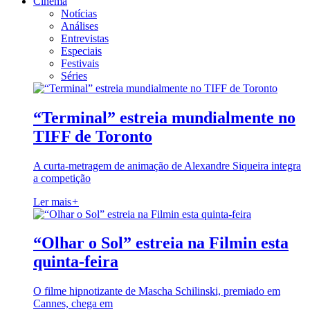
Cinema
Notícias
Análises
Entrevistas
Especiais
Festivais
Séries
“Terminal” estreia mundialmente no
TIFF de Toronto
A curta-metragem de animação de Alexandre Siqueira integra
a competição
Ler mais
+
“Olhar o Sol” estreia na Filmin esta
quinta-feira
O filme hipnotizante de Mascha Schilinski, premiado em
Cannes, chega em