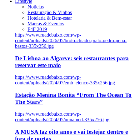
Lifestyle
Notícias
Restauração & Vinhos
Hotelaria & Bem-estar
Marcas & Eventos
F4F 2019
https://www.ruadebaixo.com/wp-
content/uploads/2026/05/broto-chiado-prato-pedro-pena-
bastos-335x256.jpg
De Lisboa ao Algarve: seis restaurantes para
reservar este maio
https://www.ruadebaixo.com/wp-
content/uploads/2024/07/emb_elenco-335x256.jpg
Estação Menina Bonita “From The Ocean To
The Stars”
https://www.ruadebaixo.com/wp-
content/uploads/2024/05/unnamed-335x256.jpg
A MUSA faz oito anos e vai festejar dentro e
fora de portas