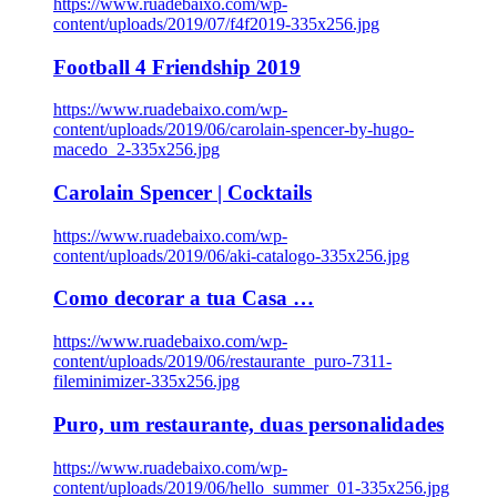
https://www.ruadebaixo.com/wp-
content/uploads/2019/07/f4f2019-335x256.jpg
Football 4 Friendship 2019
https://www.ruadebaixo.com/wp-
content/uploads/2019/06/carolain-spencer-by-hugo-
macedo_2-335x256.jpg
Carolain Spencer | Cocktails
https://www.ruadebaixo.com/wp-
content/uploads/2019/06/aki-catalogo-335x256.jpg
Como decorar a tua Casa …
https://www.ruadebaixo.com/wp-
content/uploads/2019/06/restaurante_puro-7311-
fileminimizer-335x256.jpg
Puro, um restaurante, duas personalidades
https://www.ruadebaixo.com/wp-
content/uploads/2019/06/hello_summer_01-335x256.jpg