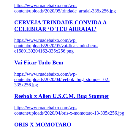
https://www.ruadebaixo.com/wp-
content/uploads/2020/05/trindade_arraial-335x256.jpg
CERVEJA TRINDADE CONVIDA A
CELEBRAR ‘O TEU ARRAIAL’
https://www.ruadebaixo.com/wp-
content/uploads/2020/05/vai-ficar-tudo-bem-
e1589130204162-335x256.png
Vai Ficar Tudo Bem
https://www.ruadebaixo.com/wp-
content/uploads/2020/04/reebok_bug_stomper_02-
335x256.jpg
Reebok x Alien U.S.C.M. Bug Stomper
https://www.ruadebaixo.com/wp-
content/uploads/2020/04/oris-x-momotaro-13-335x256.jpg
ORIS X MOMOTARO