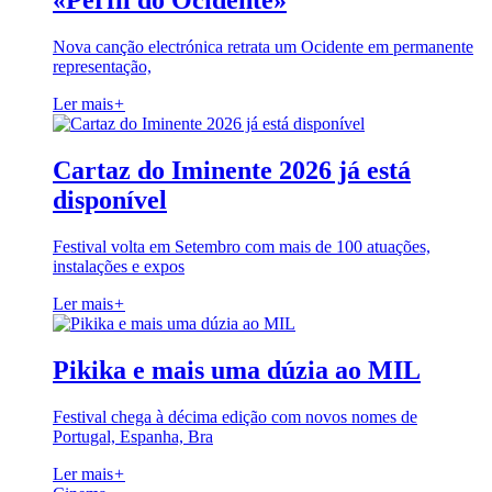
«Perfil do Ocidente»
Nova canção electrónica retrata um Ocidente em permanente
representação,
Ler mais
+
Cartaz do Iminente 2026 já está
disponível
Festival volta em Setembro com mais de 100 atuações,
instalações e expos
Ler mais
+
Pikika e mais uma dúzia ao MIL
Festival chega à décima edição com novos nomes de
Portugal, Espanha, Bra
Ler mais
+